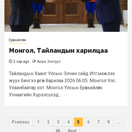
Ерөнхийлөгч
Монгол, Тайландын харилцаа
2 сар ago
Аюуш Энхтуул
Тайландын Хаант Улсын Элчин сайд Итгэмжлэх
жуух бичгээ өргөн барилаа 2026.06.05. Монгол Улс.
Улаанбаатар хот. Монгол Улсын Ерөнхийлөгч
Ухнаагийн Хүрэлсүхэд...
Posts
Previous
1
2
3
4
5
6
7
8
…
pagination
48
Next