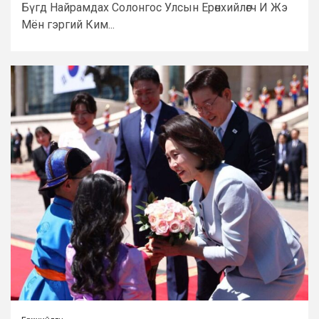
Бүгд Найрамдах Солонгос Улсын Ерөнхийлөгч И Жэ
Мён гэргий Ким...