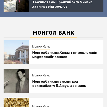
Тажикстаны Ерөнхийлөгч Чингис
хаан музeйд зочлов
МОНГОЛ БАНК
Монгол банк
Монголбанкны Хяналтын зөвлөлийн
мэдээллийг сонсов
Монгол банк
Монголбанкны анхны дэд
eрөнхийлөгч Б.Аюуш аав минь
Монгол банк