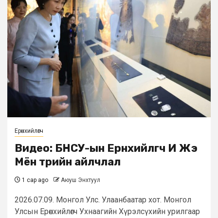
Ерөнхийлөгч
Видео: БНСУ-ын Ерөнхийлөгч И Жэ
Мён төрийн айлчлал
1 сар ago
Аюуш Энхтуул
2026.07.09. Монгол Улс. Улаанбаатар хот. Монгол
Улсын Ерөнхийлөгч Ухнаагийн Хүрэлсүхийн урилгаар