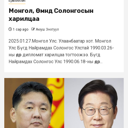
Ерөнхийлөгч
Монгол, Өмнөд Солонгосын
харилцаа
1 сар ago
Аюуш Энхтуул
2025.01.27.Монгол Улс. Улаанбаатар хот. Монгол
Улс Бүгд Найрамдах Солонгос Улстай 1990.03.26-
ны өдөр дипломат харилцаа тогтоожээ. Бүгд
Найрамдах Солонгос Улс 1990.06.18-ны өдөр...