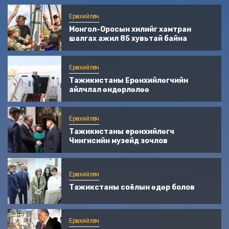
Ерөнхийлөгч
Монгол-Оросын хилийг хамтран
шалгах ажил 85 хувьтай байна
Ерөнхийлөгч
Тажикистаны Ерөнхийлөгчийн
айлчлал өндөрлөлөө
Ерөнхийлөгч
Тажикистаны ерөнхийлөгч
Чингисийн музейд зочлов
Ерөнхийлөгч
Тажикстаны соёлын өдөр болов
Ерөнхийлөгч