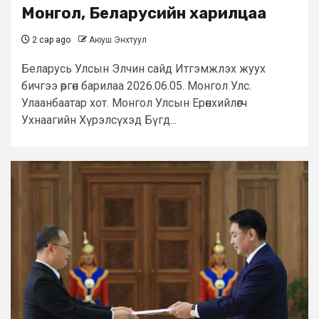
Монгол, Беларусийн харилцаа
2 сар ago
Аюуш Энхтуул
Беларусь Улсын Элчин сайд Итгэмжлэх жуух
бичгээ өргөн барилаа 2026.06.05. Монгол Улс.
Улаанбаатар хот. Монгол Улсын Ерөнхийлөгч
Ухнаагийн Хүрэлсүхэд Бүгд...