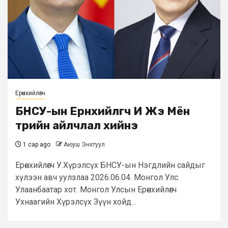
Ерөнхийлөгч
БНСУ-ын Ерөнхийлөгч И Жэ Мён
төрийн айлчлал хийнэ
1 сар ago
Аюуш Энхтуул
Ерөнхийлөгч У.Хүрэлсүх БНСУ-ын Нэгдлийн сайдыг
хүлээн авч уулзлаа 2026.06.04. Монгол Улс.
Улаанбаатар хот. Монгол Улсын Ерөнхийлөгч
Ухнаагийн Хүрэлсүх Зүүн хойд...