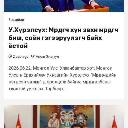
Ерөнхийлөгч
У.Хүрэлсүх: Мөрдөгч хүн зөвхөн мөрдөгч
биш, соён гэгээрүүлэгч байх
ёстой
2 сар ago
Аюуш Энхтуул
2026.06.22. Монгол Улс. Улаанбаатар хот. Монгол
Улсын Ерөнхийлөгч Ухнаагийн Хүрэлсүх “Мөрдөгчдийн
нэгдсэн зөвлөгөөн”-д оролцож байгаа мөрдөх албаны
төлөөлөлтэй уулзлаа. Тэрбээр,...