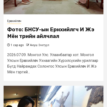
Ерөнхийлөгч
Фото: БНСУ-ын Ерөнхийлөгч И Жэ
Мён төрийн айлчлал
1 сар ago
Аюуш Энхтуул
2026.07.09. Монгол Улс. Улаанбаатар хот. Монгол
Улсын Ерөнхийлөгч Ухнаагийн Хүрэлсүхийн урилгаар
Бүгд Найрамдах Солонгос Улсын Ерөнхийлөгч И Жэ
Мён гэргий...