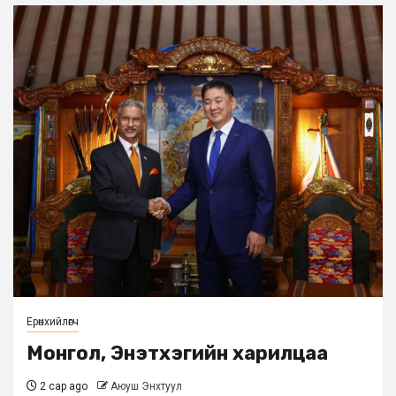
Ерөнхийлөгч
Монгол, Энэтхэгийн харилцаа
2 сар ago
Аюуш Энхтуул