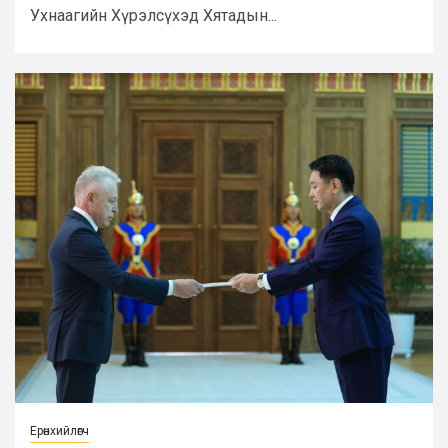
Ухнаагийн Хүрэлсүхэд Хятадын...
Ерөнхийлөгч