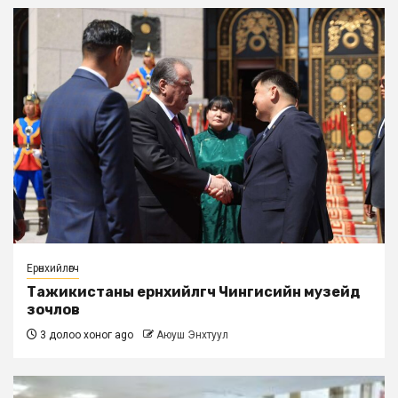
Ерөнхийлөгч
Тажикистаны ерөнхийлөгч Чингисийн музейд
зочлов
3 долоо хоног ago
Аюуш Энхтуул