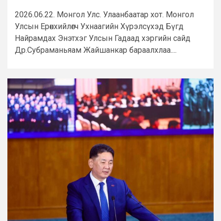
2026.06.22. Монгол Улс. Улаанбаатар хот. Монгол
Улсын Ерөнхийлөгч Ухнаагийн Хүрэлсүхэд Бүгд
Найрамдах Энэтхэг Улсын Гадаад хэргийн сайд
Др.Субраманьяам Жайшанкар бараалхлаа....