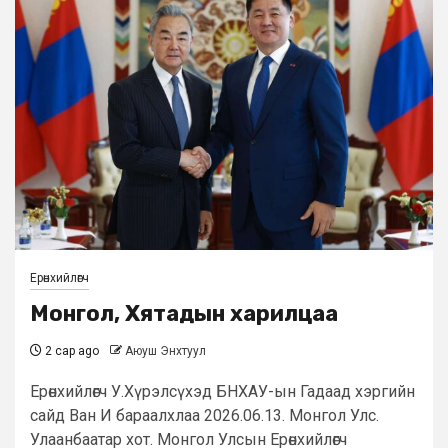
Ерөнхийлөгч
Монгол, Хятадын харилцаа
2 сар ago
Аюуш Энхтуул
Ерөнхийлөгч У.Хүрэлсүхэд БНХАУ-ын Гадаад хэргийн
сайд Ван И бараалхлаа 2026.06.13. Монгол Улс.
Улаанбаатар хот. Монгол Улсын Ерөнхийлөгч