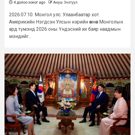
4 долоо хоног ago
Аюуш Энхтуул
2026.07.10. Монгол улс. Улаанбаатар хот.
Америкийн Нэгдсэн Улсын нэрийн өмнөөс Монголын
ард түмэнд 2026 оны Үндэсний их баяр наадмын
мэндийг...