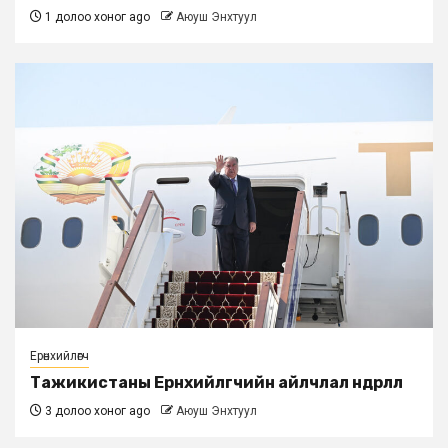
1 долоо хоног ago
Аюуш Энхтуул
Ерөнхийлөгч
Тажикистаны Ерөнхийлөгчийн айлчлал өндөрлөлөө
3 долоо хоног ago
Аюуш Энхтуул