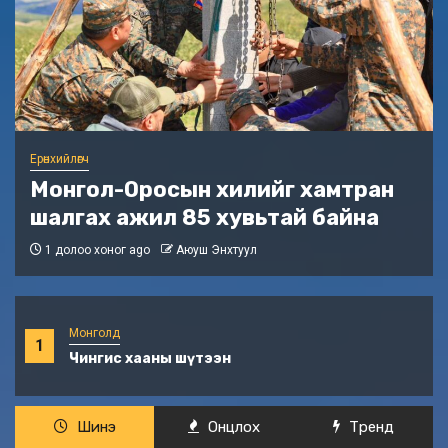
Ерөнхийлөгч
Тажикистаны Ерөнхийлөгчийн
айлчлал өндөрлөлөө
3 долоо хоног ago
Аюуш Энхтуул
Монголд
1
Чингис хааны шүтээн
Шинэ
Онцлох
Трeнд