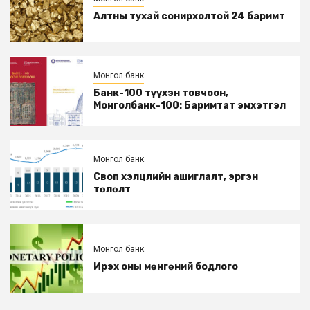
Алтны тухай сонирхолтой 24 баримт
Монгол банк
Банк-100 түүхэн товчоон,
Монголбанк-100: Баримтат эмхэтгэл
Монгол банк
Своп хэлцлийн ашиглалт, эргэн
төлөлт
Монгол банк
Ирэх оны мөнгөний бодлого