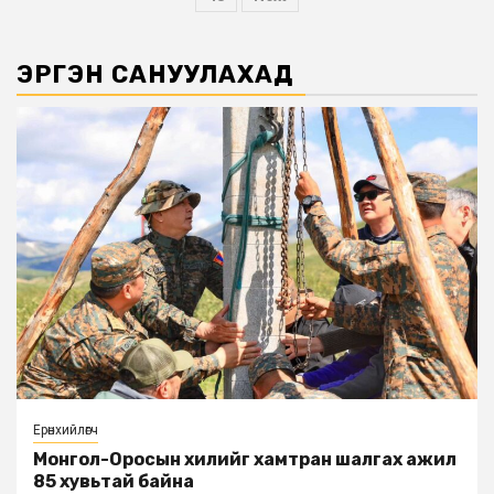
ЭРГЭН САНУУЛАХАД
Ерөнхийлөгч
Монгол-Оросын хилийг хамтран шалгах ажил
85 хувьтай байна