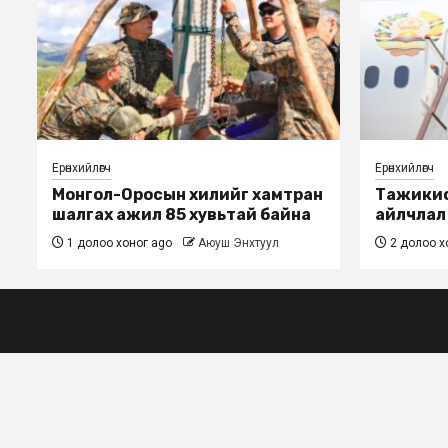
Ерөнхийлөгч
Ерөнхийлөгч
Монгол-Оросын хилийг хамтран
Тажикис
шалгах ажил 85 хувьтай байна
айлчлал өн
1 долоо хоног ago
Аюуш Энхтуул
2 долоо х