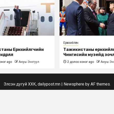
Ерөнхийлөгч
таны Ерөнхийлөгчийн
Тажикистаны ерөнхийлө
дөрлөлөө
Чингисийн музейд зоч
оног ago
Аюуш Энхтуул
2 долоо хоног ago
Аюуш Эн
Элсэн дугуй ХХК, dailypost.mn
|
Newsphere
by AF themes.