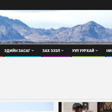
ЭДИЙН ЗАСАГ
ЗАХ ЗЭЭЛ
УУЛ УУРХАЙ
НИ