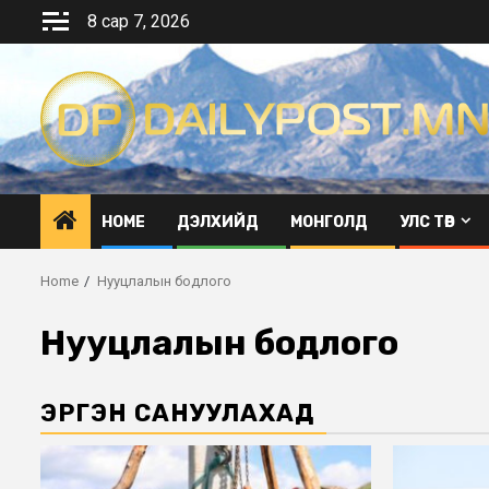
Skip
8 сар 7, 2026
to
content
HOME
ДЭЛХИЙД
МОНГОЛД
УЛС ТӨР
Home
Нууцлалын бодлого
Нууцлалын бодлого
ЭРГЭН САНУУЛАХАД