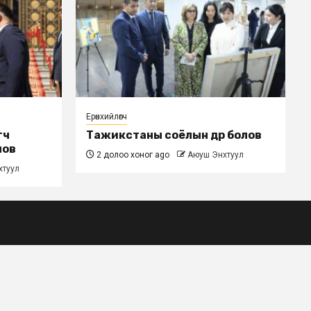
Ерөнхийлөгч
гч
Тажикстаны соёлын өдөр болов
лов
2 долоо хоног ago
Аюуш Энхтуул
хтуул