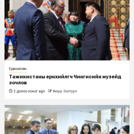
Ерөнхийлөгч
Тажикистаны ерөнхийлөгч Чингисийн музейд
зочлов
2 долоо хоног ago
Аюуш Энхтуул