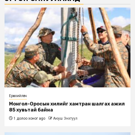
Ерөнхийлөгч
Монгол-Оросын хилийг хамтран шалгах ажил
85 хувьтай байна
1 долоо хоног ago
Аюуш Энхтуул