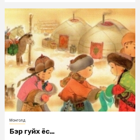
Монголд
Бэр гуйх ёс…