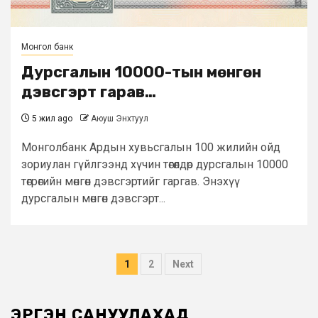
Монгол банк
Дурсгалын 10000-тын мөнгөн
дэвсгэрт гарав…
5 жил ago
Аюуш Энхтуул
Монголбанк Ардын хувьсгалын 100 жилийн ойд
зориулан гүйлгээнд хүчин төгөлдөр дурсгалын 10000
төгрөгийн мөнгөн дэвсгэртийг гаргав. Энэхүү
дурсгалын мөнгөн дэвсгэрт...
Posts
1
2
Next
pagination
ЭРГЭН САНУУЛАХАД