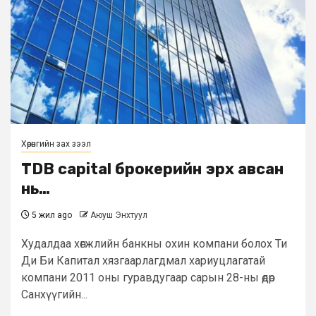
Хөрөнгийн зах зээл
TDB capital брокерийн эрх авсан
нь…
5 жил ago
Аюуш Энхтуул
Худалдаа хөгжлийн банкны охин компани болох Ти
Ди Би Капитал хязгаарлагдмал хариуцлагатай
компани 2011 оны гуравдугаар сарын 28-ны өдөр
Санхүүгийн...