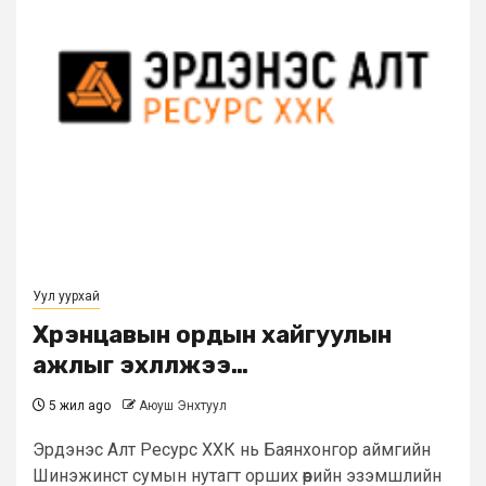
Уул уурхай
Хүрэнцавын ордын хайгуулын
ажлыг эхлүүлжээ…
5 жил ago
Аюуш Энхтуул
Эрдэнэс Алт Ресурс ХХК нь Баянхонгор аймгийн
Шинэжинст сумын нутагт орших өөрийн эзэмшлийн