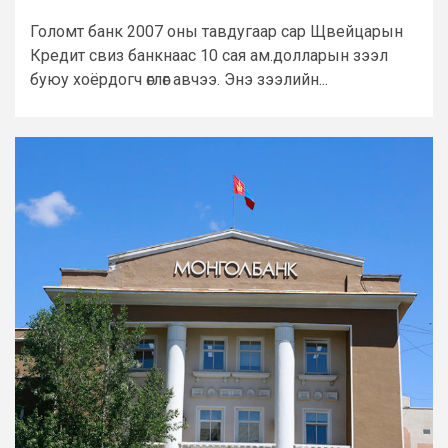
Голомт банк 2007 оны тавдугаар сар Щвейцарын
Кредит свиз банкнаас 10 сая ам.долларын зээл
буюу хоёрдогч өглөг авчээ. Энэ зээлийн...