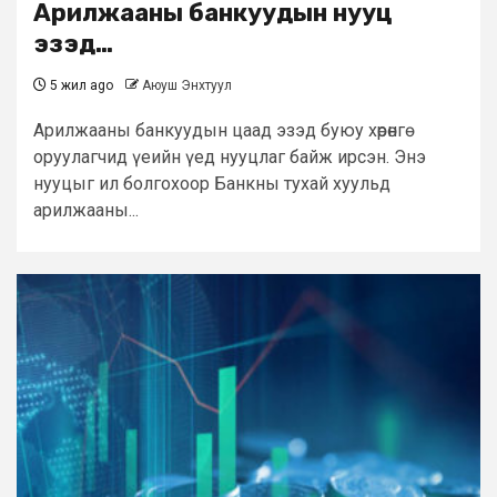
Арилжааны банкуудын нууц
эзэд…
5 жил ago
Аюуш Энхтуул
Арилжааны банкуудын цаад эзэд буюу хөрөнгө
оруулагчид үеийн үед нууцлаг байж ирсэн. Энэ
нууцыг ил болгохоор Банкны тухай хуульд
арилжааны...