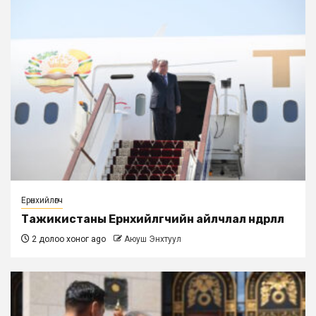
Ерөнхийлөгч
Тажикистаны Ерөнхийлөгчийн айлчлал өндөрлөлөө
2 долоо хоног ago
Аюуш Энхтуул