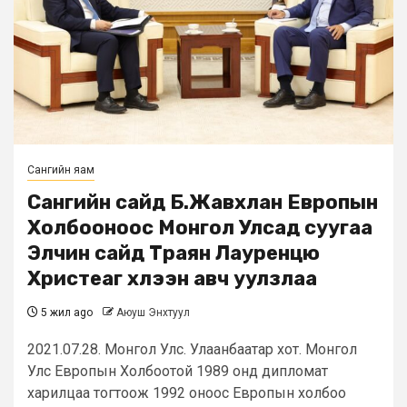
Сангийн яам
Сангийн сайд Б.Жавхлан Европын
Холбооноос Монгол Улсад суугаа
Элчин сайд Траян Лауренцю
Христеаг хүлээн авч уулзлаа
5 жил ago
Аюуш Энхтуул
2021.07.28. Монгол Улс. Улаанбаатар хот. Монгол
Улс Европын Холбоотой 1989 онд дипломат
харилцаа тогтоож 1992 оноос Европын холбоо