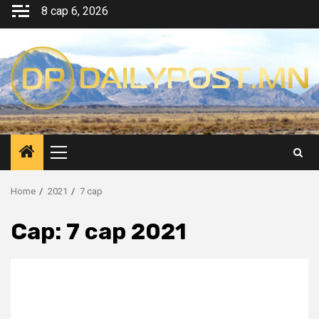
Skip
8 сар 6, 2026
to
content
Primary
Menu
Home
2021
7 сар
Сар:
7 сар 2021