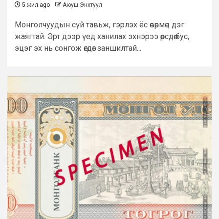
5 жил ago
Аюуш Энхтуул
Монголчуудын сүй тавьж, гэрлэх ёс өвөрмөц дэг
жаягтай. Эрт дээр үед ханилах эхнэрээ өөрсдөө бус,
эцэг эх нь сонгож өгдөг заншилтай...