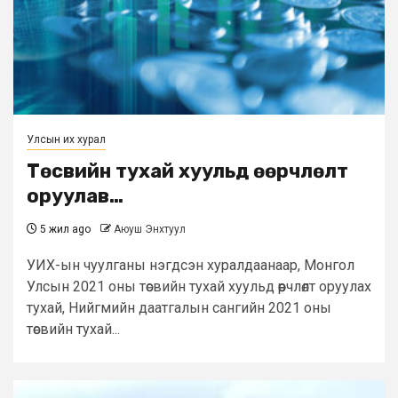
Улсын их хурал
Төсвийн тухай хуульд өөрчлөлт
оруулав…
5 жил ago
Аюуш Энхтуул
УИХ-ын чуулганы нэгдсэн хуралдаанаар, Монгол
Улсын 2021 оны төсвийн тухай хуульд өөрчлөлт оруулах
тухай, Нийгмийн даатгалын сангийн 2021 оны
төсвийн тухай...