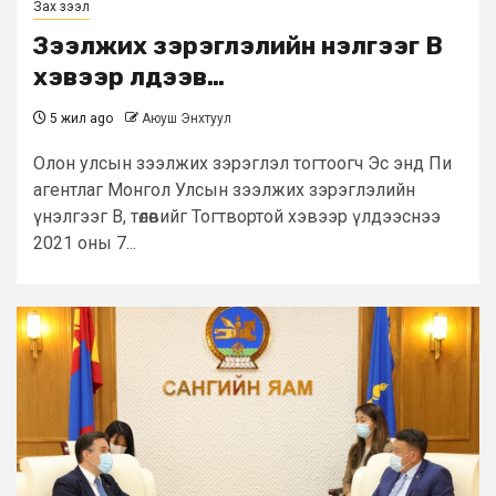
Зах зээл
Зээлжих зэрэглэлийн үнэлгээг B
хэвээр үлдээв…
5 жил ago
Аюуш Энхтуул
Олон улсын зээлжих зэрэглэл тогтоогч Эс энд Пи
агентлаг Монгол Улсын зээлжих зэрэглэлийн
үнэлгээг B, төлөвийг Тогтвортой хэвээр үлдээснээ
2021 оны 7...