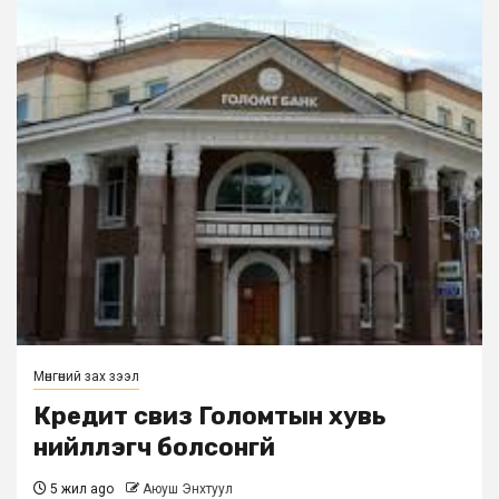
Мөнгөний зах зээл
Кредит свиз Голомтын хувь
нийлүүлэгч болсонгүй
5 жил ago
Аюуш Энхтуул