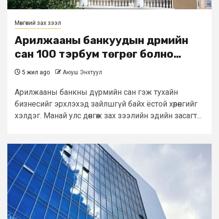
Мөнгөний зах зээл
Арилжааны банкуудын дүрмийн
сан 100 тэрбум төгрөг болно…
5 жил ago
Аюуш Энхтуул
Арилжааны банкны дүрмийн сан гэж тухайн
бизнесийг эрхлэхэд зайлшгүй байх ёстой хөрөнгийг
хэлдэг. Манай улс дөнгөж зах зээлийн эдийн засагт...