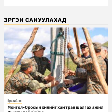
ЭРГЭН САНУУЛАХАД
Ерөнхийлөгч
Монгол-Оросын хилийг хамтран шалгах ажил