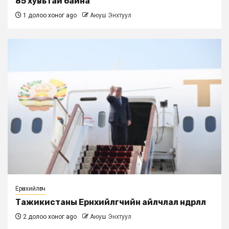
85 хувьтай байна
1 долоо хоног ago
Аюуш Энхтуул
Ерөнхийлөгч
Тажикистаны Ерөнхийлөгчийн айлчлал өндөрлөлөө
2 долоо хоног ago
Аюуш Энхтуул