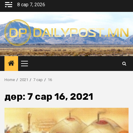
Skip
8 сар 7, 2026
to
content
Primary
Menu
Home
2021
7 сар
16
Өдөр:
7 сар 16, 2021