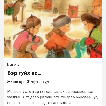
Монголд
Бэр гуйх ёс…
5 жил ago
Аюуш Энхтуул
Монголчуудын сүй тавьж, гэрлэх ёс өвөрмөц дэг
жаягтай. Эрт дээр үед ханилах эхнэрээ өөрсдөө бус,
эцэг эх нь сонгож өгдөг заншилтай...