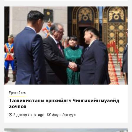
Ерөнхийлөгч
Тажикистаны ерөнхийлөгч Чингисийн музейд
зочлов
2 долоо хоног ago
Аюуш Энхтуул