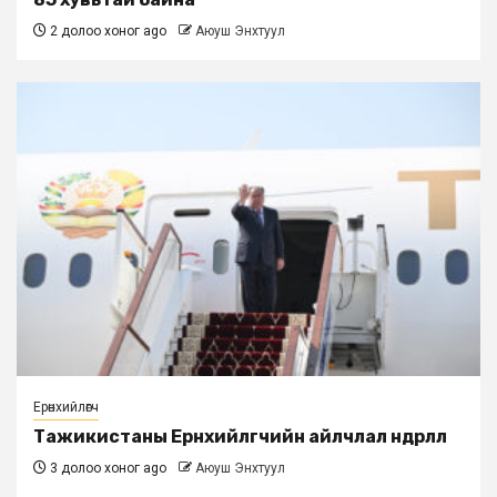
2 долоо хоног ago
Аюуш Энхтуул
Ерөнхийлөгч
Тажикистаны Ерөнхийлөгчийн айлчлал өндөрлөлөө
3 долоо хоног ago
Аюуш Энхтуул