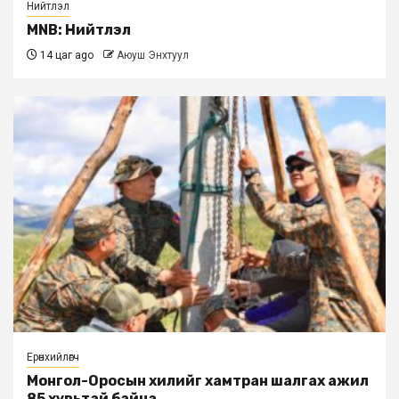
Нийтлэл
MNB: Нийтлэл
14 цаг ago
Аюуш Энхтуул
Ерөнхийлөгч
Монгол-Оросын хилийг хамтран шалгах ажил
85 хувьтай байна