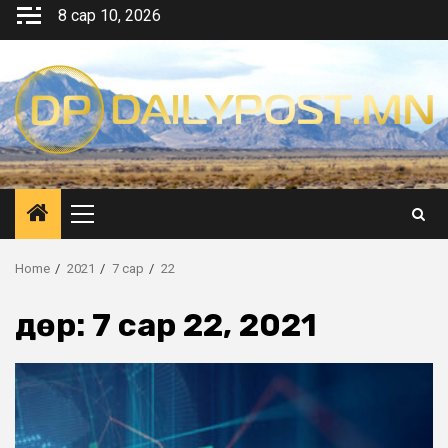
Skip
8 сар 10, 2026
to
content
Primary
Menu
Home
2021
7 сар
22
Өдөр:
7 сар 22, 2021