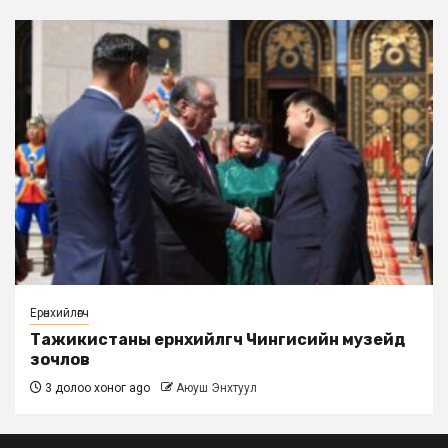
Ерөнхийлөгч
Тажикистаны ерөнхийлөгч Чингисийн музейд
зочлов
3 долоо хоног ago
Аюуш Энхтуул