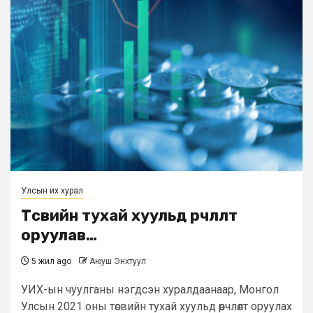
Улсын их хурал
Төсвийн тухай хуульд өөрчлөлт
оруулав…
5 жил ago
Аюуш Энхтуул
УИХ-ын чуулганы нэгдсэн хуралдаанаар, Монгол
Улсын 2021 оны төсвийн тухай хуульд өөрчлөлт оруулах