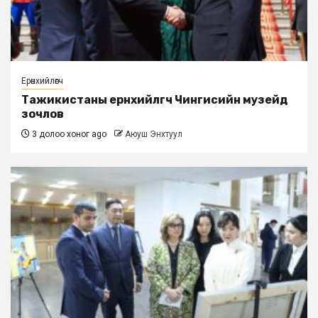
Ерөнхийлөгч
Тажикистаны ерөнхийлөгч Чингисийн музейд
зочлов
3 долоо хоног ago
Аюуш Энхтуул