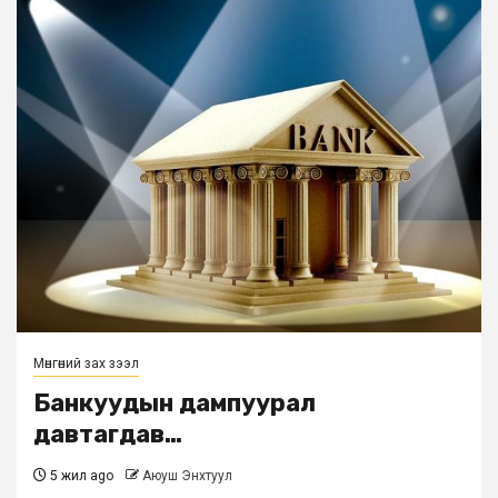
Мөнгөний зах зээл
Банкуудын дампуурал
давтагдав…
5 жил ago
Аюуш Энхтуул