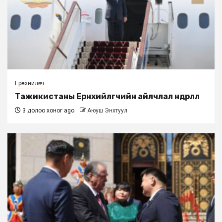
Ерөнхийлөгч
Тажикистаны Ерөнхийлөгчийн айлчлал өндөрлөлөө
3 долоо хоног ago
Аюуш Энхтуул