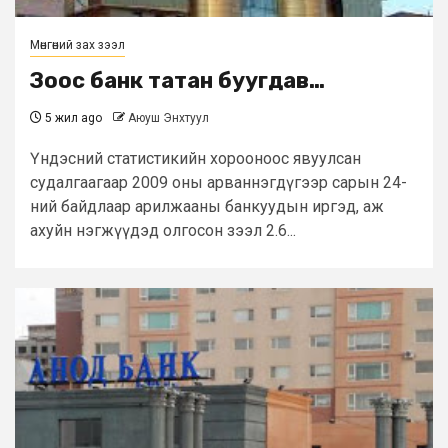
Мөнгөний зах зээл
Зоос банк татан буугдав…
5 жил ago
Аюуш Энхтуул
Үндэсний статистикийн хорооноос явуулсан
судалгаагаар 2009 оны арваннэгдүгээр сарын 24-
ний байдлаар арилжааны банкуудын иргэд, аж
ахуйн нэгжүүдэд олгосон зээл 2.6...