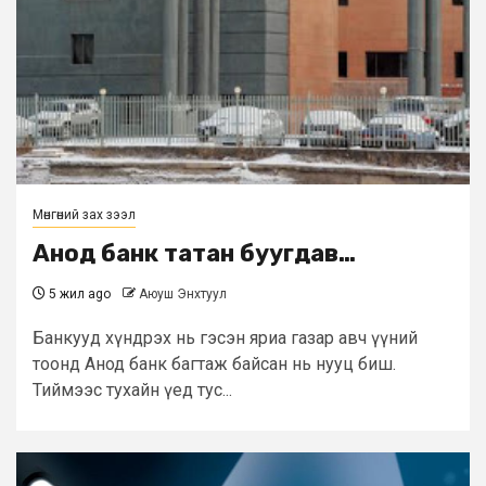
Мөнгөний зах зээл
Анод банк татан буугдав…
5 жил ago
Аюуш Энхтуул
Банкууд хүндрэх нь гэсэн яриа газар авч үүний
тоонд Анод банк багтаж байсан нь нууц биш.
Тиймээс тухайн үед тус...