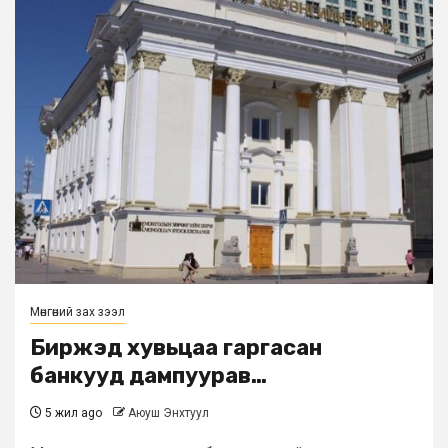
Мөнгөний зах зээл
Биржэд хувьцаа гаргасан
банкууд дампуурав…
5 жил ago
Аюуш Энхтуул