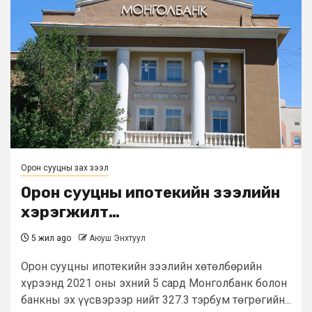
Орон сууцны зах зээл
Орон сууцны ипотекийн зээлийн
хэрэгжилт…
5 жил ago
Аюуш Энхтуул
Орон сууцны ипотекийн зээлийн хөтөлбөрийн
хүрээнд 2021 оны эхний 5 сард Монголбанк болон
банкны эх үүсвэрээр нийт 327.3 тэрбум төгрөгийн...