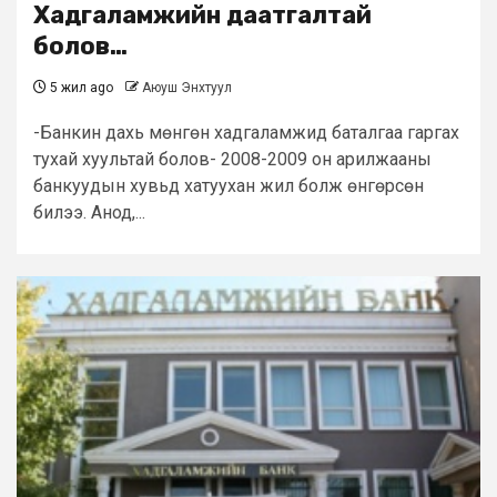
Хадгаламжийн даатгалтай
болов…
5 жил ago
Аюуш Энхтуул
-Банкин дахь мөнгөн хадгаламжид баталгаа гаргах
тухай хуультай болов- 2008-2009 он арилжааны
банкуудын хувьд хатуухан жил болж өнгөрсөн
билээ. Анод,...