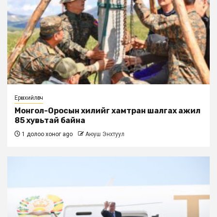
Ерөнхийлөгч
Монгол-Оросын хилийг хамтран шалгах ажил
85 хувьтай байна
1 долоо хоног ago
Аюуш Энхтуул