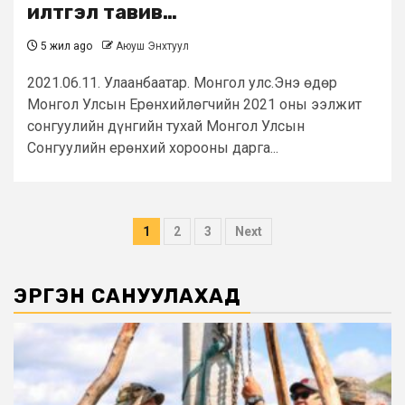
илтгэл тавив…
5 жил ago
Аюуш Энхтуул
2021.06.11. Улаанбаатар. Монгол улс.Энэ өдөр
Монгол Улсын Ерөнхийлөгчийн 2021 оны ээлжит
сонгуулийн дүнгийн тухай Монгол Улсын
Сонгуулийн ерөнхий хорооны дарга...
Posts
1
2
3
Next
pagination
ЭРГЭН САНУУЛАХАД