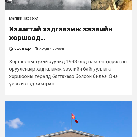
Мөнгөний зах зээл
Халагтай хадгаламж зээлийн
хоршоод…
5 жил ago
Аюуш Энхтуул
Хоршооны тухай хуульд 1998 онд нэмэлт өөрчлөлт
оруулснаар хадгаламж зээлийн байгууллага
хоршооны төрөлд багтахаар болсон билээ. Энэ
үеэс иргэд хамтран...