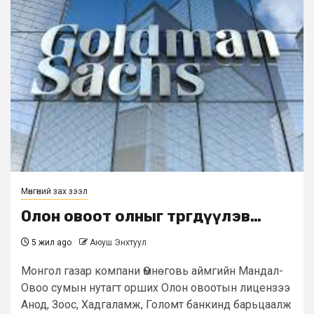
Мөнгөний зах зээл
Олон овоот олныг төөрөгдүүлэв…
5 жил ago
Аюуш Энхтуул
Монгол газар компани Өмнөговь аймгийн Мандал-
Овоо сумын нутагт орших Олон овоотын лицензээ
Анод, Зоос, Хадгаламж, Голомт банкинд барьцаалж