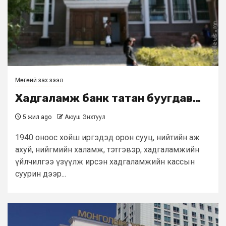
Мөнгөний зах зээл
Хадгаламж банк татан буугдав…
5 жил ago
Аюуш Энхтуул
1940 оноос хойш иргэдэд орон сууц, нийтийн аж
ахуй, нийгмийн халамж, тэтгэвэр, хадгаламжийн
үйлчилгээ үзүүлж ирсэн хадгаламжийн кассын
суурин дээр...