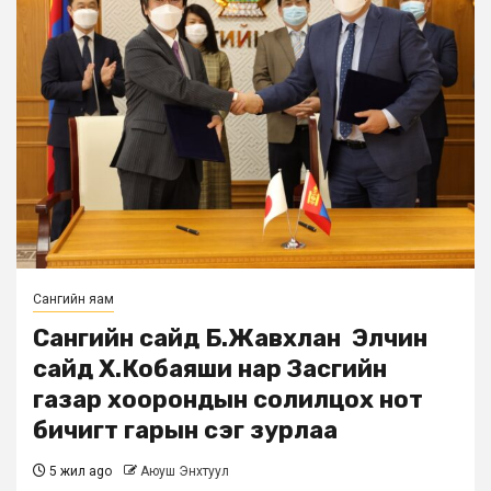
Сангийн яам
Сангийн сайд Б.Жавхлан Элчин
сайд Х.Кобаяши нар Засгийн
газар хоорондын солилцох нот
бичигт гарын үсэг зурлаа
5 жил ago
Аюуш Энхтуул