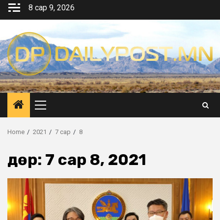
Skip
8 сар 9, 2026
to
content
Primary
Menu
Home
2021
7 сар
8
Өдөр:
7 сар 8, 2021