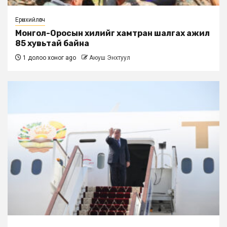
Ерөнхийлөгч
Монгол-Оросын хилийг хамтран шалгах ажил
85 хувьтай байна
1 долоо хоног ago
Аюуш Энхтуул