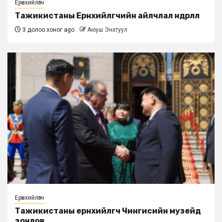
Ерөнхийлөгч
Тажикистаны Ерөнхийлөгчийн айлчлал өндөрлөлөө
3 долоо хоног ago
Аюуш Энхтуул
Ерөнхийлөгч
Тажикистаны ерөнхийлөгч Чингисийн музейд
зочлов