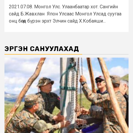
2021.07.08. Монгол Улс. Улаанбаатар хот. Сангийн
сайд Б.Жавхлан Япон Улсаас Монгол Улсад суугаа
онц бөгөөд бүрэн эрхт Элчин сайд Х.Кобаяши...
ЭРГЭН САНУУЛАХАД