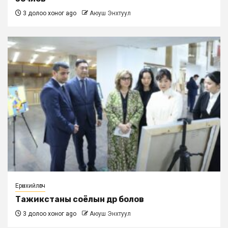
3 долоо хоног ago
Аюуш Энхтуул
Ерөнхийлөгч
Тажикстаны соёлын өдөр болов
3 долоо хоног ago
Аюуш Энхтуул