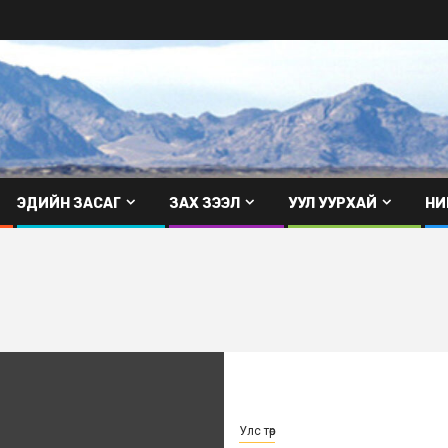
ЭДИЙН ЗАСАГ
ЗАХ ЗЭЭЛ
УУЛ УУРХАЙ
НИ
Улс төр