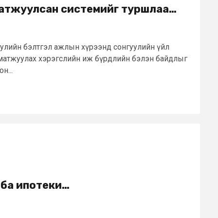
атжуулсан системийг туршлаа…
гуулийн бэлтгэл ажлын хүрээнд сонгуулийн үйл
матжуулах хэрэгслийн иж бүрдлийн бэлэн байдлыг
н...
 ба ипотеки…