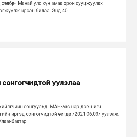
хөтөлбөр- Манай улс хүн амаа орон сууцжуулах
рэгжүүлж ирсэн билээ. Энд 40...
йн сонгогчидтой уулзлаа
өнхийлөгчийн сонгуульд МАН-аас нэр дэвшигч
ийн иргэд сонгогчидтой өчигдөр /2021.06.03/ уулзаж,
 Улаанбаатар...