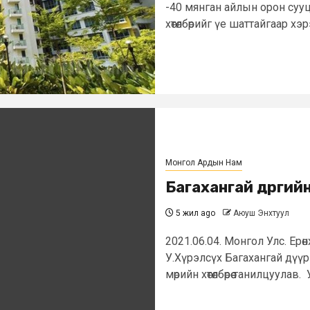
-40 мянган айлын орон сууц 
хөтөлбөрийг үе шаттайгаар хэ
Монгол Ардын Нам
Багахангай дүүрги
5 жил ago
Аюуш Энхтуул
2021.06.04. Монгол Улс. Ер
У.Хүрэлсүх Багахангай дүүрг
мөрийн хөтөлбөрөө танилцуулав.