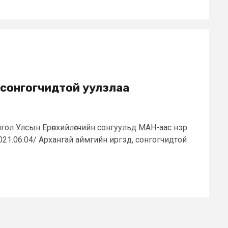
 сонгогчидтой уулзлаа
нгол Улсын Ерөнхийлөгчийн сонгуульд МАН-аас нэр
/2021.06.04/ Архангай аймгийн иргэд, сонгогчидтой