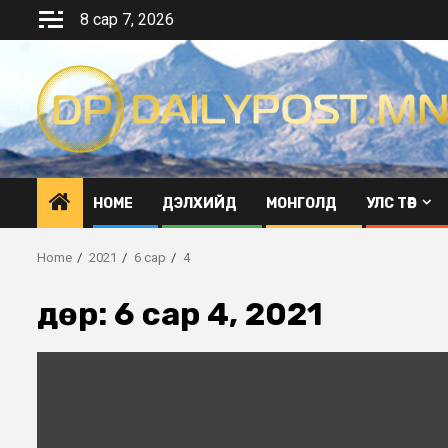
Skip
8 сар 7, 2026
to
content
HOME
ДЭЛХИЙД
МОНГОЛД
УЛС ТӨР
Home
2021
6 сар
4
Өдөр:
6 сар 4, 2021