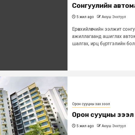
Сонгуулийн автом
5 жил ago
Аюуш Энхтуул
Ерөнхийлөгчийн ээлжит сон
ажиллагаанд ашиглах авто
шалгах, ирц бүртгэлийн боло
Орон сууцны зах зээл
Орон сууцны зээл
5 жил ago
Аюуш Энхтуул