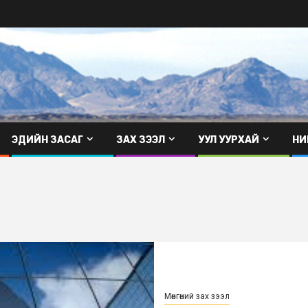
ЭДИЙН ЗАСАГ
ЗАХ ЗЭЭЛ
УУЛ УУРХАЙ
НИ
Мөнгөний зах зээл