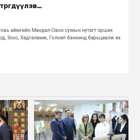
өөрөгдүүлэв…
өговь аймгийн Мандал-Овоо сумын нутагт орших
д, Зоос, Хадгаламж, Голомт банкинд барьцаалж их