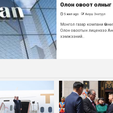
Олон овоот олныг т
5 жил ago
Аюуш Энхтуул
Монгол газар компани Өмн
Олон овоотын лицензээ Ано
хэмжээний...