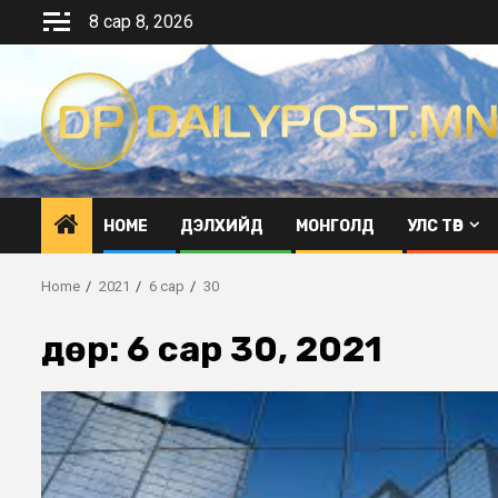
Skip
8 сар 8, 2026
to
content
HOME
ДЭЛХИЙД
МОНГОЛД
УЛС ТӨР
Home
2021
6 сар
30
Өдөр:
6 сар 30, 2021