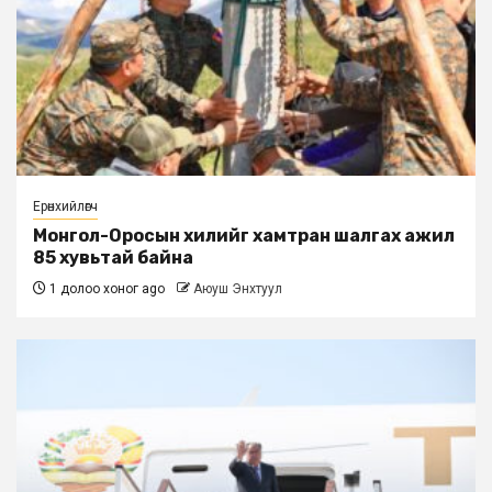
Ерөнхийлөгч
Монгол-Оросын хилийг хамтран шалгах ажил
85 хувьтай байна
1 долоо хоног ago
Аюуш Энхтуул