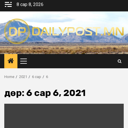
Skip
8 сар 8, 2026
to
content
Primary
Menu
Home
2021
6 сар
6
Өдөр:
6 сар 6, 2021