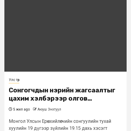
Улс төр
Сонгогчдын нэрийн жагсаалтыг
цахим хэлбэрээр олгов…
5 жил ago
Аюуш Энхтуул
Монгол Улсын Ерөнхийлөгчийн сонгуулийн тухай
хуулийн 19 дүгээр зүйлийн 19.15 дахь хэсэгт