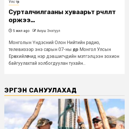
Улс төр
Сурталчилгааны хуваарьт өөрчлөлт
оржээ…
5 жил ago
Аюуш Энхтуул
Монголын Үндэсний Олон Нийтийн радио,
телевизээр энэ сарын 07-ны өдөр Монгол Улсын
Ерөнхийлөгчид нэр дэвшигчдийн мэтгэлцээн зохион
байгуулахтай холбогдуулан тухайн...
ЭРГЭН САНУУЛАХАД