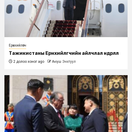
Ерөнхийлөгч
Тажикистаны Ерөнхийлөгчийн айлчлал өндөрлөлөө
2 долоо хоног ago
Аюуш Энхтуул