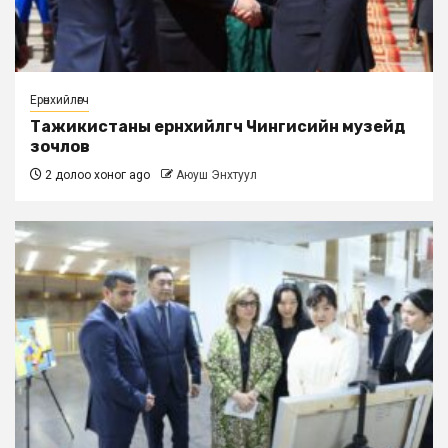
Ерөнхийлөгч
Тажикистаны ерөнхийлөгч Чингисийн музейд
зочлов
2 долоо хоног ago
Аюуш Энхтуул