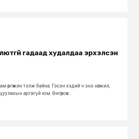
лютгүй гадаад худалдаа эрхэлсэн
сам өргөжин тэлж байна. Гэсэн хэдий ч энэ хөгжил,
цуулахын аргагүй юм. Өнгөрсөн...