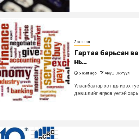
Зах зээл
Гартаа барьсан ва
нь…
5 жил ago
Аюуш Энхтуул
Улаанбаатар хот өдөр ирэх ту
дэвшлийг өнгөрсөн үетэй харь