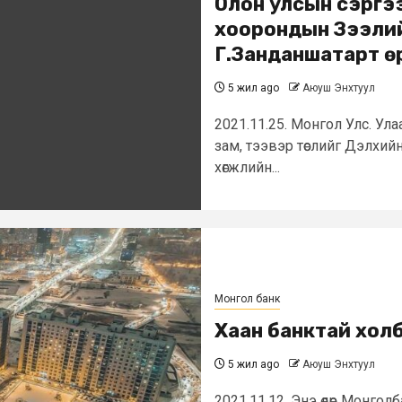
Олон улсын сэргэ
хоорондын Зээлий
Г.Занданшатарт ө
5 жил ago
Аюуш Энхтуул
2021.11.25. Монгол Улс. Ула
зам, тээвэр төслийг Дэлхий
хөгжлийн...
Монгол банк
Хаан банктай хол
5 жил ago
Аюуш Энхтуул
2021.11.12. Энэ өдөр Монго