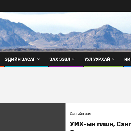
ЭДИЙН ЗАСАГ
ЗАХ ЗЭЭЛ
УУЛ УУРХАЙ
НИ
Сангийн яам
УИХ-ын гишүүн, Са