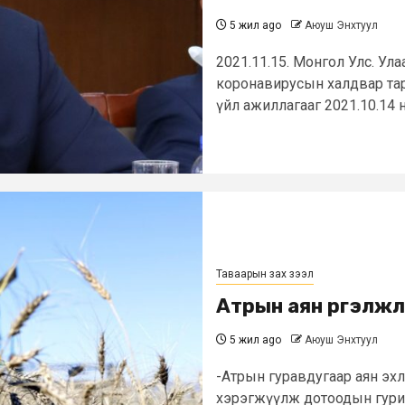
5 жил ago
Аюуш Энхтуул
2021.11.15. Монгол Улс. Ул
коронавирусын халдвар та
үйл ажиллагааг 2021.10.14 ний 
Таваарын зах зээл
Атрын аян үргэлж
5 жил ago
Аюуш Энхтуул
-Атрын гуравдугаар аян эхлү
хэрэгжүүлж дотоодын гурилы