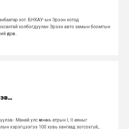
аанбаатар хот. БНХАУ-ын Эрээн хотод
рхсантай холбогдуулан Эрээн авто замын боомтын
өдрөөс...
лэв…
үлэв- Манай улс өмнө нь атрын I, II аяныг
н хэрэгцээгээ 100 хувь хангаад зогсохгүй,...