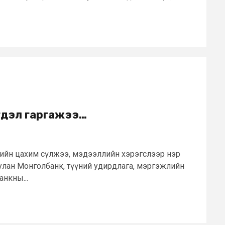
гдэл гаргажээ…
тийн цахим сүлжээ, мэдээллийн хэрэгслээр нэр
улан Монголбанк, түүний удирдлага, мэргэжлийн
анкны...