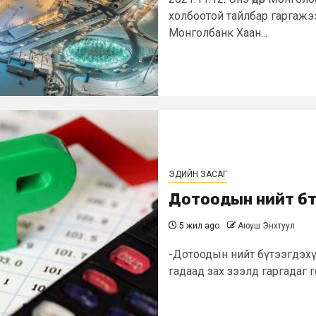
холбоотой тайлбар гаргажэ
Монголбанк Хаан...
ЭДИЙН ЗАСАГ
Дотоодын нийт бүтэ
5 жил ago
Аюуш Энхтуул
-Дотоодын нийт бүтээгдэхү
гадаад зах зээлд гаргадаг г