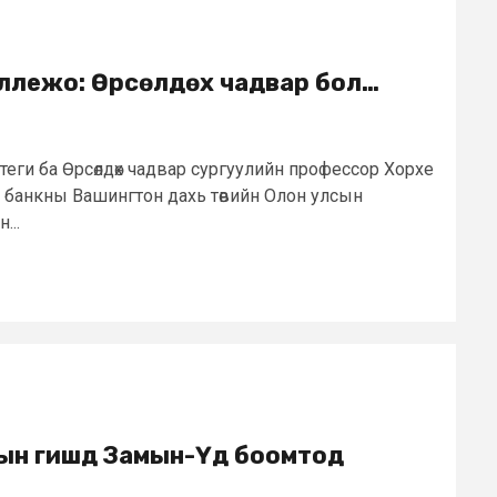
ллежо: Өрсөлдөх чадвар бол…
еги ба Өрсөлдөх чадвар сургуулийн профессор Хорхе
 банкны Вашингтон дахь төвийн Олон улсын
...
ын гишүүд Замын-Үүд боомтод