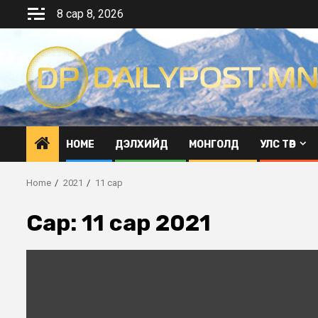
Skip
8 сар 8, 2026
to
content
HOME
ДЭЛХИЙД
МОНГОЛД
УЛС ТӨР
Home
2021
11 сар
Сар:
11 сар 2021