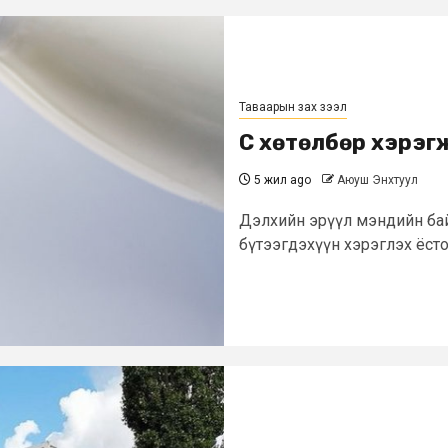
Таваарын зах зээл
Сүү хөтөлбөр хэрэ
5 жил ago
Аюуш Энхтуул
Дэлхийн эрүүл мэндийн бай
бүтээгдэхүүн хэрэглэх ёсто