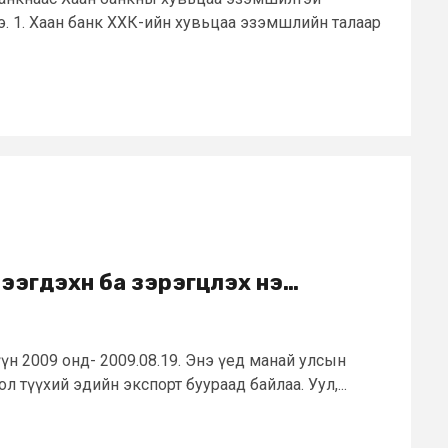
э. 1. Хаан банк ХХК-ийн хувьцаа эзэмшлийн талаар
эгдэхүүн ба зэрэгцүүлэх үнэ…
үн 2009 онд- 2009.08.19. Энэ үед манай улсын
ол түүхий эдийн экспорт буураад байлаа. Уул,...