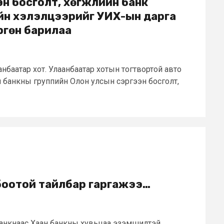
эн босголт, хөгжлийн банк
н хэлэлцээрийг УИХ-ын дарга
ргөн барилаа
анбаатар хот. Улаанбаатар хотын тогтвортой авто
н банкны группийн Олон улсын сэргээн босголт,
боотой тайлбар гаргажээ…
лбанкнаас Хаан банкны хувьцаа эзэмшилтэй