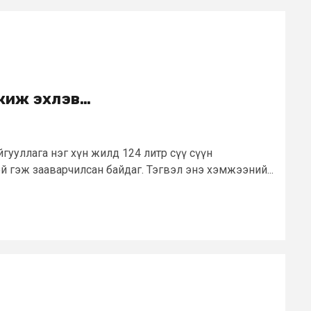
гжиж эхлэв…
гууллага нэг хүн жилд 124 литр сүү сүүн
й гэж зааварчилсан байдаг. Тэгвэл энэ хэмжээний...