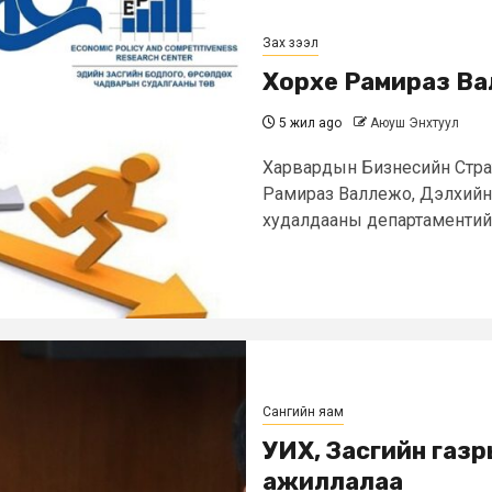
Зах зээл
Хорхе Рамираз Ва
5 жил ago
Аюуш Энхтуул
Харвардын Бизнесийн Страт
Рамираз Валлежо, Дэлхийн
худалдааны департаментийн
Сангийн яам
УИХ, Засгийн газр
ажиллалаа