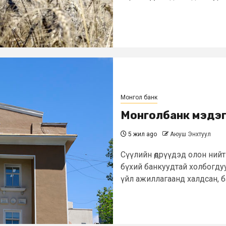
Монгол банк
Монголбанк мэдэ
5 жил ago
Аюуш Энхтуул
Сүүлийн өдрүүдэд олон ний
бүхий банкуудтай холбогду
үйл ажиллагаанд халдсан, б