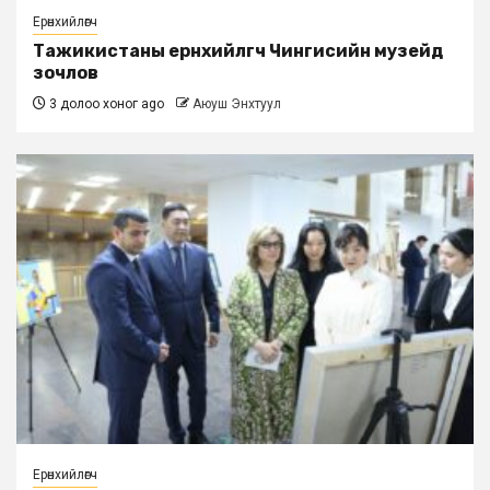
Ерөнхийлөгч
Тажикистаны ерөнхийлөгч Чингисийн музейд
зочлов
3 долоо хоног ago
Аюуш Энхтуул
Ерөнхийлөгч