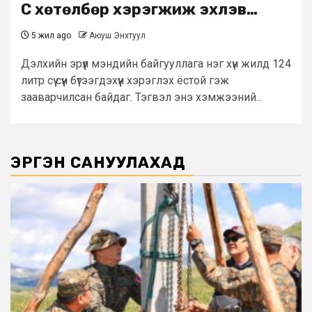
Сүү хөтөлбөр хэрэгжиж эхлэв…
5 жил ago
Аюуш Энхтуул
Дэлхийн эрүүл мэндийн байгууллага нэг хүн жилд 124
литр сүү сүүн бүтээгдэхүүн хэрэглэх ёстой гэж
зааварчилсан байдаг. Тэгвэл энэ хэмжээний...
ЭРГЭН САНУУЛАХАД