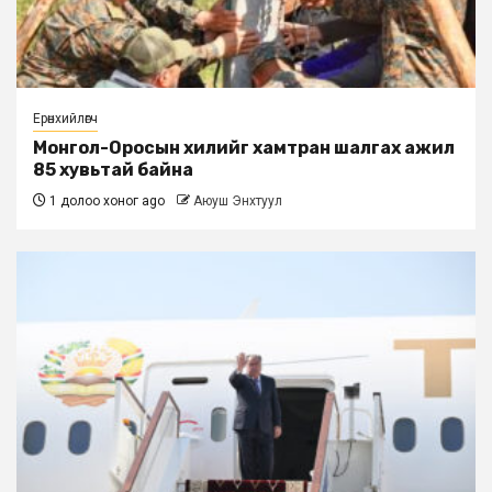
Ерөнхийлөгч
Монгол-Оросын хилийг хамтран шалгах ажил
85 хувьтай байна
1 долоо хоног ago
Аюуш Энхтуул