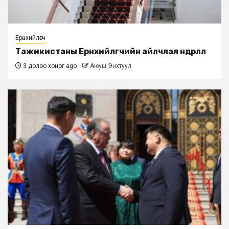
Ерөнхийлөгч
Тажикистаны Ерөнхийлөгчийн айлчлал өндөрлөлөө
3 долоо хоног ago
Аюуш Энхтуул