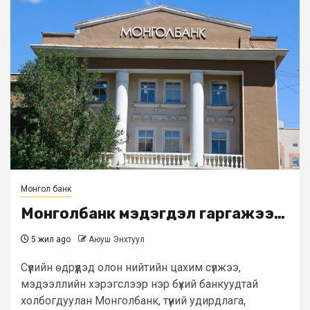
Монгол банк
Монголбанк мэдэгдэл гаргажээ…
5 жил ago
Аюуш Энхтуул
Сүүлийн өдрүүдэд олон нийтийн цахим сүлжээ,
мэдээллийн хэрэгслээр нэр бүхий банкуудтай
холбогдуулан Монголбанк, түүний удирдлага,