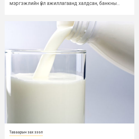
мэргэжлийн үйл ажиллагаанд халдсан, банкны...
Таваарын зах зээл