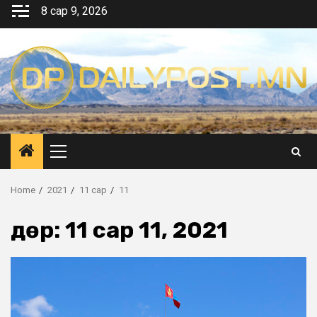
Skip
8 сар 9, 2026
to
content
Primary
Menu
Home
2021
11 сар
11
Өдөр:
11 сар 11, 2021