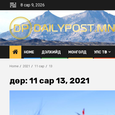
Skip
8 сар 9, 2026
to
content
HOME
ДЭЛХИЙД
МОНГОЛД
УЛС ТӨР
Home
2021
11 сар
13
Өдөр:
11 сар 13, 2021