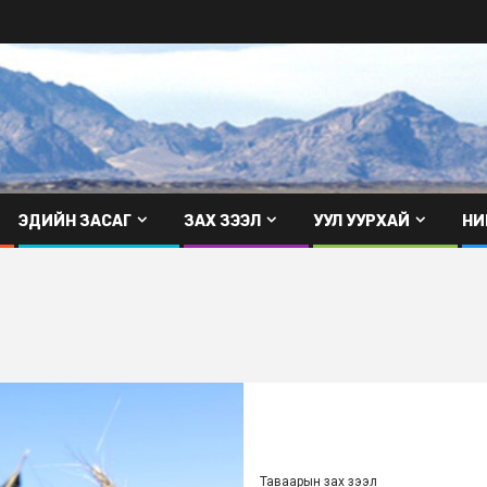
ЭДИЙН ЗАСАГ
ЗАХ ЗЭЭЛ
УУЛ УУРХАЙ
НИ
Таваарын зах зээл