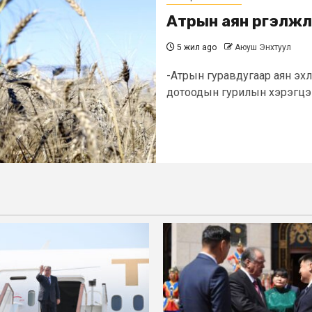
Атрын аян үргэлж
5 жил ago
Аюуш Энхтуул
-Атрын гуравдугаар аян эхлү
дотоодын гурилын хэрэгцээгэ