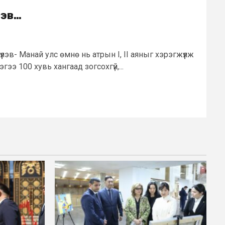
лэв…
үлэв- Манай улс өмнө нь атрын I, II аяныг хэрэгжүүлж
э 100 хувь хангаад зогсохгүй,...