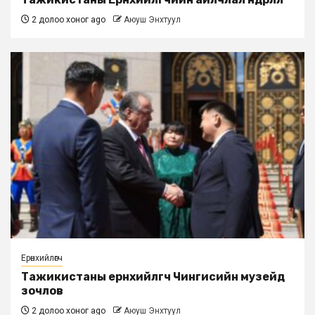
2 долоо хоног ago
Аюуш Энхтуул
Ерөнхийлөгч
Тажикистаны ерөнхийлөгч Чингисийн музейд
зочлов
2 долоо хоног ago
Аюуш Энхтуул