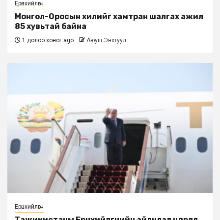
Ерөнхийлөгч
Монгол-Оросын хилийг хамтран шалгах ажил
85 хувьтай байна
1 долоо хоног ago
Аюуш Энхтуул
Ерөнхийлөгч
Тажикистаны Ерөнхийлөгчийн айлчлал өндөрлөлөө