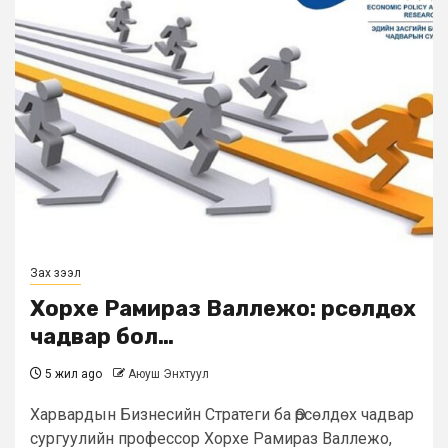
Зах зээл
Хорхе Рамираз Валлежо: Өрсөлдөх
чадвар бол…
5 жил ago
Аюуш Энхтуул
Харвардын Бизнесийн Стратеги ба Өрсөлдөх чадвар
сургуулийн профессор Хорхе Рамираз Валлежо,