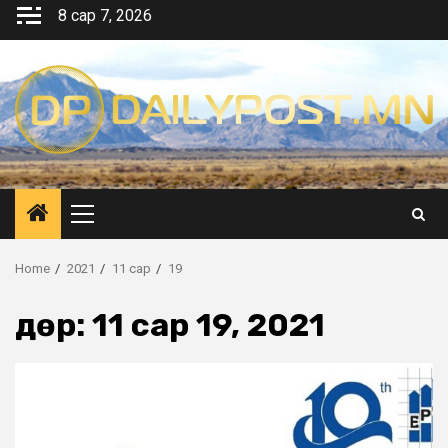
Skip
8 сар 7, 2026
to
content
Primary
Menu
Home
2021
11 сар
19
Өдөр:
11 сар 19, 2021