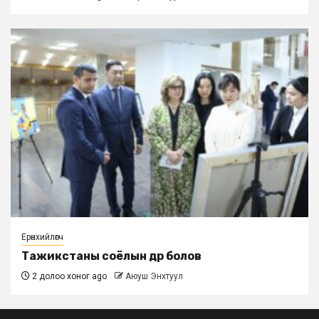
Ерөнхийлөгч
Тажикстаны соёлын өдөр болов
2 долоо хоног ago
Аюуш Энхтуул