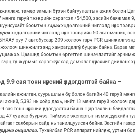
ажиллаж, төмөр замын бүтээн байгуулалтын ажил болон Цага
 мянга гаруй тээврийн хэрэгсэл /54,500, зэсийн баяжмал 9,
шуунсухайт боомтын
гарах
хөдөлгөөний чиглэлд нүүрс тээв
орох
хөдөлгөөний чиглэлд нүүрс тээврийн 50 автомашин, з
. БНХАУ руу 7 автобусаар 209 жолооч гарч PCR шинжилгээн
 2 жолооч шинжилгээнд хамрагдалгүй буцсан байна. Бараа
уцаажээ. Цаашид боомтын өргөтгөл шинэчлэлтийг эрчимжүүл
арц түр журмыг хэрэгжүүлэхэд дэмжлэг үзүүлэхийг дийлэнх хү
д 9.9 сая тонн нүүрсний үлдэгдэлтэй байна –
гаалийн ажилтан, суурьшлын бүс болон багийн 40 гаруй мянган 
ооч эхний, 5,393 нь хоёр дахь, нийт 13 мянга гаруй жолооч
9.9 сая тонн нүүрсний үлдэгдэлтэй байна. Цар тахлын байдал
хад 47 хувиар буурчээ. Тиймээс экспортыг нэмэгдүүлэхийн т
ааг салбарын сайд нь танилцуулсан байна. Засгийн газар э
Эрдэнэ онцоллоо.
Тухайлбал PCR аппарат нийлүүлж, уртын б