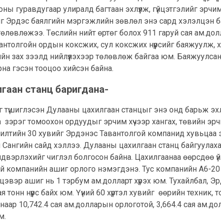
оны гуравдугаар улиралд багтаан эхлүүлж, гүйцэтгэлийг эрчим
ийг Эрдэс баялгийн мэргэжлийн зөвлөл энэ сард хэлэлцэн б
төлөвлөжээ. Төслийн нийт өртөг болох 911 гаруй сая ам.до
антолгойн ордын коксжих, сул коксжих нүүрсийг баяжуулж, х
йн зах зээлд нийлүүлэхээр төлөвлөж байгаа юм. Баяжуулсан с
арна гэсэн тооцоо хийсэн байна.
лгаан станц баригдана-
ыг түшиглэсэн Дулааны цахилгаан станцыг энэ онд барьж эх
 зэрэг томоохон ордуудыг эрчим хүчээр хангах, төвийн эр
нхүүжилтийн 30 хувийг Эрдэнэс Тавантолгой компанид хувьцаа
Сангийн сайд хэллээ. Дулааны цахилгаан станц байгуулахад у
двэрлэхийг чиглэл болгосон байна. Цахилгаанаа өөрсдөө үйл
й компанийн ашиг орлого нэмэгдэнэ. Тус компанийн А6-20
 цэвэр ашиг нь 1 тэрбум ам.долларт хүрэх юм. Тухайлбал, 
ая тонн нүүрс байх юм. Үүний 60 хүртэл хувийг өөрийн техни
лснаар 10,742.4 сая ам.долларын орлоготой, 3,664.4 сая ам
юм.