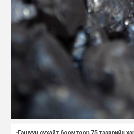
-Гашуун сухайт боомтоор 75 тээврийн хэ