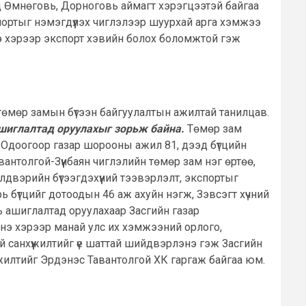
ид Өмнөговь, Дорноговь аймагт хэрэгцээтэй байгаа
кспортыг нэмэгдүүлэх чиглэлээр шуурхай арга хэмжээ
 энэ хэрээр экспорт хэвийн болох боломжтой гэж
 төмөр замын бүтээн байгуулалтын ажилтай танилцав.
шиглалтад оруулахыг зорьж байна.
Төмөр зам
. Одоогоор газар шорооны ажил 81, дээд бүтцийн
антолгой-Зүүнбаян чиглэлийн төмөр зам нэг өртөө,
йлдвэрийн бүтээгдэхүүний тээвэрлэлт, экспортыг
ь бүтцийг дотоодын 46 аж ахуйн нэгж, Зэвсэгт хүчний
ь ашиглалтад оруулахаар Засгийн газар
Энэ хэрээр манай улс их хэмжээний орлого,
й санхүүжилтийг үе шаттай шийдвэрлэнэ гэж Засгийн
үжилтийг Эрдэнэс Тавантолгой ХК гаргаж байгаа юм.