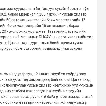
ан хад суурьшлын бүс, Гашуун сухайт боомтын үйл
002, бараа материал 4,200 гаруй/-г улсын хилээр
рийн 50 автомашин, зэсийн баяжмал тээврийн 16
эсийн баяжмал тээврийн 16 автомашин, бараа
д 207 жолооч хамрагджээ. Тээврийн хэрэгслийн
 материалын 1 машиныг БНХАУ-ын орох чиглэлийн хил
эх, Цагаан хад суурьшлын бүсийг эрчим хүчинд
мүүс хүссэн бол, эдгээрийг судалж шийдвэрлэнэ
хүн нэгдүгээр тун, 12 мянга гаруй хүн хоёрдугаар
 дархлаажуулалтад хамрагдаад байгаа юм. Цагаан хад
тай холбогдуулан улсын хилээр нэвтэрсэн уул уурхайн
улд энэ салбарт ажилладаг аж ахуйн нэгжүүдийн
кспортыг тасалдуулахгүй байх үүднээс шаардлагатай
олон богинын тээврийн хэрэгслийг холилдуулахгүй