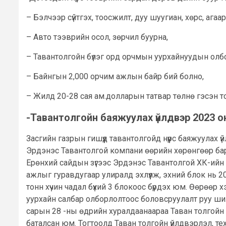
– Бэлчээр сүйтгэх, тоосжилт, дуу шуугиан, хөрс, ага
– Авто тээврийн осол, зөрчил буурна,
– Тавантолгойн бүлэг орд орчмын уурхайнуудын олб
– Байнгын 2,000 орчим ажлын байр бий болно,
– Жилд 20-28 сая ам.долларын татвар төлнө гэсэн 
-Тавантолгойн баяжуулах үйлдвэр 2023 
Засгийн газрын гишүүд тавантолгойд нүүрс баяжуулах 
Эрдэнэс Тавантолгой компани өөрийн хөрөнгөөр барьж
Ерөнхий сайдын зүгээс Эрдэнэс Тавантолгой ХК-ийн Г
ажлыг гуравдугаар улиралд эхлүүлж, эхний блок нь 20
тонн хүчин чадал бүхий 3 блокоос бүрдэх юм. Өөрөөр 
уурхайн салбар олборлолтоос боловсруулалт руу шил
сарын 28 -ны өдрийн хуралдаанаараа Таван толгойн о
баталсан юм. Тогтоолд Таван толгойн үйлдвэрлэл, тех