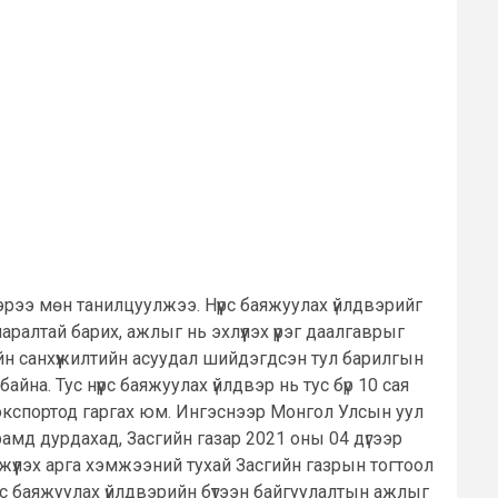
еэрээ мөн танилцуулжээ. Нүүрс баяжуулах үйлдвэрийг
алтай барих, ажлыг нь эхлүүлэх үүрэг даалгаврыг
ийн санхүүжилтийн асуудал шийдэгдсэн тул барилгын
а. Тус нүүрс баяжуулах үйлдвэр нь тус бүр 10 сая
эн экспортод гаргах юм. Ингэснээр Монгол Улсын уул
амд дурдахад, Засгийн газар 2021 оны 04 дүгээр
жүүлэх арга хэмжээний тухай Засгийн газрын тогтоол
үүрс баяжуулах үйлдвэрийн бүтээн байгуулалтын ажлыг