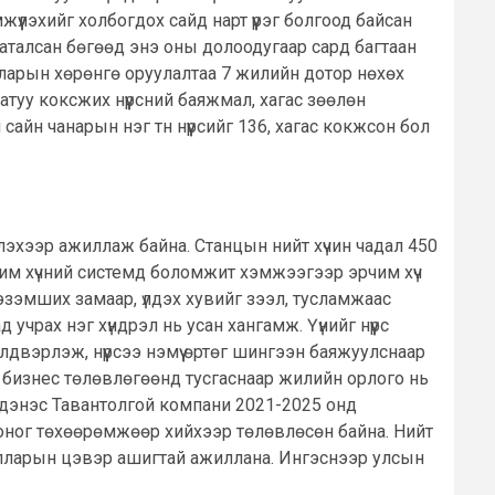
жүүлэхийг холбогдох сайд нарт үүрэг болгоод байсан
аталсан бөгөөд энэ оны долоодугаар сард багтаан
лларын хөрөнгө оруулалтаа 7 жилийн дотор нөхөх
атуу коксжих нүүрсний баяжмал, хагас зөөлөн
айн чанарын нэг тн нүүрсийг 136, хагас кокжсон бол
лэхээр ажиллаж байна. Станцын нийт хүчин чадал 450
чим хүчний системд боломжит хэмжээгээр эрчим хүч
 эзэмших замаар, үлдэх хувийг зээл, тусламжаас
чрах нэг хүндрэл нь усан хангамж. Үүнийг нүүрс
двэрлэж, нүүрсээ нэмүү өртөг шингээн баяжуулснаар
 бизнес төлөвлөгөөнд тусгаснаар жилийн орлого нь
Эрдэнэс Тавантолгой компани 2021-2025 онд
к, тоног төхөөрөмжөөр хийхээр төлөвлөсөн байна. Нийт
.долларын цэвэр ашигтай ажиллана. Ингэснээр улсын