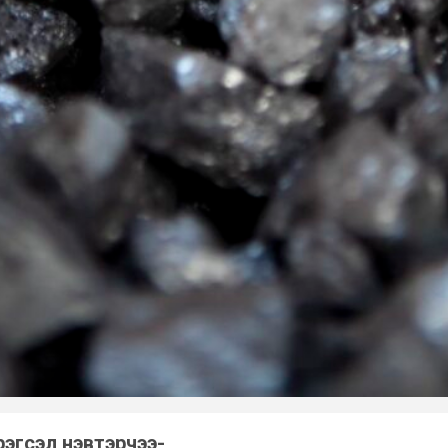
рэгсэл нэвтэрчээ-