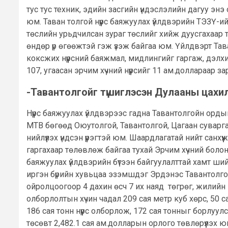
тус тус техник, эдийн засгийн үндэслэлийн дагуу энэ 
юм. Таван толгой нүүрс баяжуулах үйлдвэрийн ТЭЗҮ-
төслийн урьдчилсан зураг төслийг хийж дуусгахаар 
өндөр үр өгөөжтэй гэж үзэж байгаа юм. Үйлдвэрт Тав
коксжих нүүрсний баяжмал, мидлингийг гаргаж, дэлхи
107, угаасан эрчим хүчний нүүрсийг 11 ам.доллараар з
-Тавантолгойг түшиглэсэн Дулааны цахи
Нүүрс баяжуулах үйлдвэрээс гадна Тавантолгойн орд
МТВ бөгөөд Оюутолгой, Тавантолгой, Цагаан суварга
нийлүүлэх үндсэн үүрэгтэй юм. Шаардлагатай нийт са
гаргахаар төлөвлөж байгаа тухай Эрчим хүчний болон 
баяжуулах үйлдвэрийн бүтээн байгуулалттай хамт ший
иргэн бүрийн хувьцаа эзэмшдэг Эрдэнэс Тавантолго
ойролцоогоор 4 дахин өсч 7 их наяд төгрөг, жилийн
олборлолтын хүчин чадал 209 сая метр куб хөрс, 50 с
186 сая тонн нүүрс олборлож, 172 сая тонныг борлуу
төсөвт 2,482.1 сая ам.долларын орлого төвлөрүүлэх 