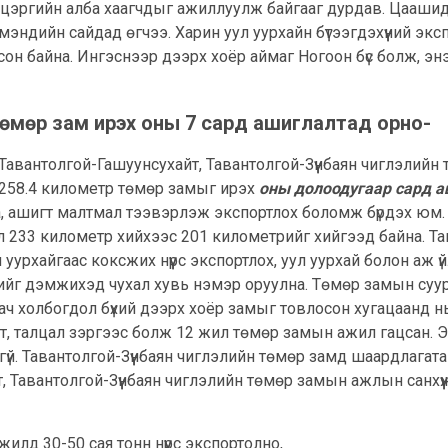
дын цэргийн алба хаагчдыг ажиллуулж байгааг дурдав. Цааш
 мэндийн сайдад өгчээ. Харин уул уурхайн бүтээгдэхүүний э
лгосон байна. Ингэснээр дээрх хоёр аймаг Ногоон бүс болж,
төмөр зам ирэх оны 7 сард ашиглалтад орно-
Тавантолгой-Гашуунсухайт, Тавантолгой-Зүүнбаян чиглэлийн
 258.4 километр төмөр замыг ирэх
оны долоодугаар сард а
чаа, ашигт малтмал тээвэрлэж экспортлох боломж бүрдэх юм
 233 километр хийхээс 201 километрийг хийгээд байна. Тав
урхайгаас коксжих нүүрс экспортлох, уул уурхай болон аж ү
жлийг дэмжихэд чухал хувь нэмэр оруулна. Төмөр замын суур
 ач холбогдол бүхий дээрх хоёр замыг товлосон хугацаанд н
лт, талцал зэргээс болж 12 жил төмөр замын ажил гацсан. 
й. Тавантолгой-Зүүнбаян чиглэлийн төмөр замд шаардлагата
т, Тавантолгой-Зүүнбаян чиглэлийн төмөр замын ажлын санхү
илд 30-50 сая тонн нүүрс экспортолно,