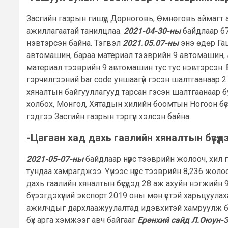
Засгийн газрын гишүүд Дорноговь, Өмнөговь аймагт 
ажиллагаатай танилцлаа.
2021-04-30-ны
байдлаар 67
нэвтэрсэн байна. Тэгвэл
2021.05.07-ны
энэ өдөр Га
автомашин, бараа материал тээврийн 9 автомашин,
материал тээврийн 9 автомашин тус тус нэвтэрсэн
гэрчилгээний bar code уншаагүй гэсэн шалтгаанаар
хяналтын байгууллагууд тарсан гэсэн шалтгаанаар б
холбох, Монгол, Хятадын хилийн боомтын Ногоон бүс г
гэдгээ Засгийн газрын тэргүүн хэлсэн байна.
-Цагаан хад дахь гаалийн хяналтын бүсүүдэ
2021-05-07-ны
байдлаар нүүрс тээврийн жолооч, хил 
тундаа хамрагджээ. Үүнээс нүүрс тээврийн 8,236 жол
дахь гаалийн хяналтын бүсүүдэд 28 аж ахуйн нэгжийн 
бүтээгдэхүүний экспорт 2019 оны мөн үетэй харьцуула
ажилчдыг дархлаажуулалтад идэвхитэй хамруулж байг
бүх арга хэмжээг авч байгааг
Ерөнхий сайд Л.Оюун-