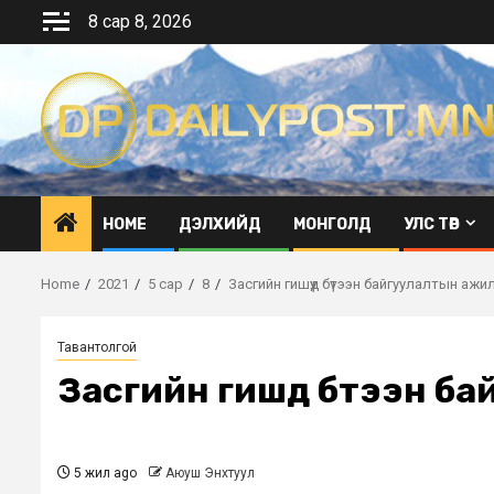
Skip
8 сар 8, 2026
to
content
HOME
ДЭЛХИЙД
МОНГОЛД
УЛС ТӨР
Home
2021
5 сар
8
Засгийн гишүүд бүтээн байгуулалтын аж
Тавантолгой
Засгийн гишүүд бүтээн 
5 жил ago
Аюуш Энхтуул