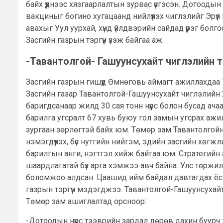
байх үүднээс хязгаарлалтын зурвас үүсгэсэн. Дотоо
вакциныг богино хугацаанд нийлүүлэх чиглэлийг Эрүүл
авахыг Уул уурхай, хүнд үйлдвэрийн сайдад үүрэг бо
Засгийн газрын тэргүүн үзэж байгаа аж.
-Тавантолгой- Гашуунсухайт чиглэлийн 
Засгийн газрын гишүүд Өмнөговь аймагт ажиллахдаа 
Засгийн газар Тавантолгой-Гашуунсухайт чиглэлийн
баригдсанаар жилд 30 сая тонн нүүрс болон бусад а
барилга угсралт 67 хувь буюу гол замын угсрах ажил
зургаан зөрлөгтэй байх юм. Төмөр зам Тавантолгойн у
нэмэгдүүлэх, бүс нутгийн нийгэм, эдийн засгийн хөг
барилгын анги, нэгтгэл хийж байгаа юм. Стратегийн
шаардлагатай бүх арга хэмжээ авч байна. Улс төржи
боломжоо алдсан. Цаашид ийм байдал давтагдах ёсгү
газрын тэргүүн мэдэгджээ. Тавантолгой-Гашуунсухай
Төмөр зам ашиглалтад орсноор:
-Дотоодын нүүрс тээврийн зардал дөрөв дахин буурч ж