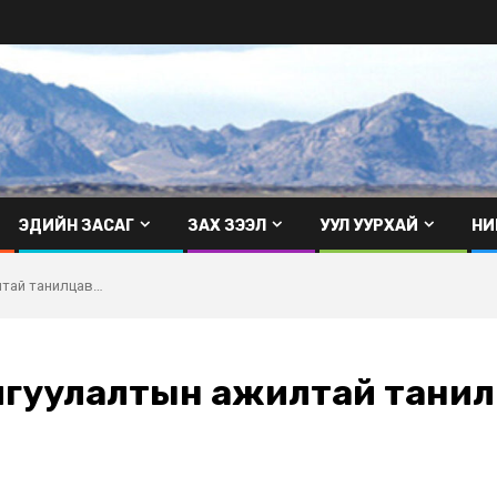
ЭДИЙН ЗАСАГ
ЗАХ ЗЭЭЛ
УУЛ УУРХАЙ
НИ
илтай танилцав…
байгуулалтын ажилтай тани