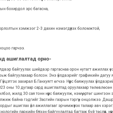
арын бохирдол эрс багасна,
орлолтын хэмжээг 2-3 дахин нэмэгдүүлэх боломжтой,
тооцоо гарчээ.
онд ашиглалтад орно-
үйлдвэр байгуулах шийдвэр гаргаснаа орон нутагт ажиллах ү
 байгуулахаар болсон. Энэ үйлдвэрийг графикийн дагуу яар
үйцэтгэх захирал Б.Ганхуягт өгчээ. Нүүрс баяжуулах үйлдвэр
23 оны 10 дугаар сард ашиглалтад оруулахаар төлөвлөсөн байн
хэлбэл, жилд 30 сая тонн нүүрс баяжуулж, нэмүү өртөг шингэ
жиж байна гэдгийг Засгийн газрын тэргүүн онцолжээ. Дашр
рдыг ашиглах үйл ажиллагааг эрчимжүүлэх талаар авч хэрэг
нологийн паркийн бүтээн байгуулалтад багтаж буй төслүүд, н