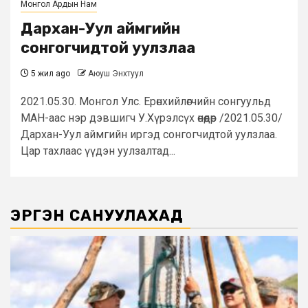
Монгол Ардын Нам
Дархан-Уул аймгийн
сонгогчидтой уулзлаа
5 жил ago
Аюуш Энхтуул
2021.05.30. Монгол Улс. Ерөнхийлөгчийн сонгуульд
МАН-аас нэр дэвшигч У.Хүрэлсүх өнөөдөр /2021.05.30/
Дархан-Уул аймгийн иргэд сонгогчидтой уулзлаа.
Цар тахлаас үүдэн уулзалтад...
ЭРГЭН САНУУЛАХАД