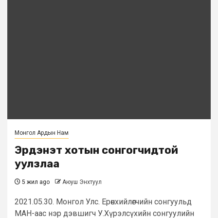
Монгол Ардын Нам
Эрдэнэт хотын сонгогчидтой
уулзлаа
5 жил ago
Аюуш Энхтуул
2021.05.30. Монгол Улс. Ерөнхийлөгчийн сонгуульд
МАН-аас нэр дэвшигч У.Хүрэлсүхийн сонгуулийн