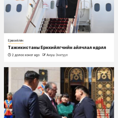
Ерөнхийлөгч
Тажикистаны Ерөнхийлөгчийн айлчлал өндөрлөлөө
2 долоо хоног ago
Аюуш Энхтуул