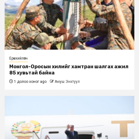
Ерөнхийлөгч
Монгол-Оросын хилийг хамтран шалгах ажил
85 хувьтай байна
1 долоо хоног ago
Аюуш Энхтуул