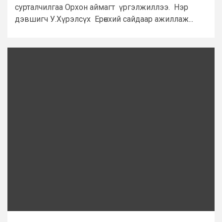
сурталчилгаа Орхон аймагт үргэлжиллээ. Нэр
дэвшигч У.Хүрэлсүх Ерөнхий сайдаар ажиллаж...