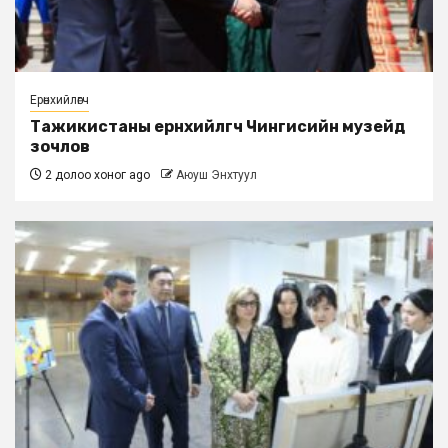
Ерөнхийлөгч
Тажикистаны ерөнхийлөгч Чингисийн музейд
зочлов
2 долоо хоног ago
Аюуш Энхтуул