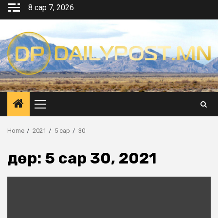
Skip
8 сар 7, 2026
to
content
Primary
Menu
Home
2021
5 сар
30
Өдөр:
5 сар 30, 2021