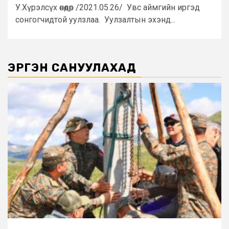
У.Хүрэлсүх өнөөдөр /2021.05.26/ Увс аймгийн иргэд
сонгогчидтой уулзлаа. Уулзалтын эхэнд...
ЭРГЭН САНУУЛАХАД