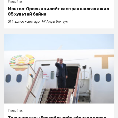
Ерөнхийлөгч
Монгол-Оросын хилийг хамтран шалгах ажил
85 хувьтай байна
1 долоо хоног ago
Аюуш Энхтуул
Ерөнхийлөгч
Тажикистаны Ерөнхийлөгчийн айлчлал өндөрлөлөө