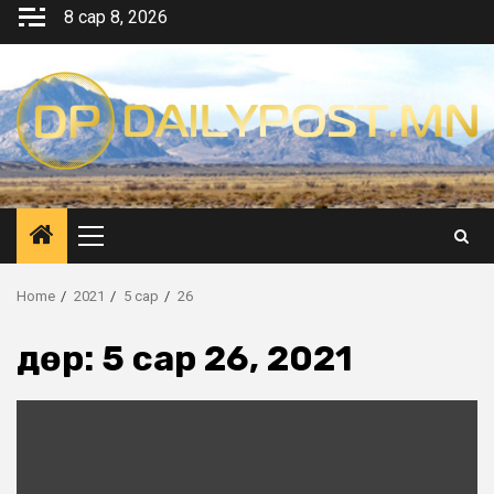
Skip
8 сар 8, 2026
to
content
Primary
Menu
Home
2021
5 сар
26
Өдөр:
5 сар 26, 2021