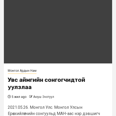
Монгол Ардын Нам
Увс аймгийн сонгогчидтой
уулзлаа
5 жил ago
Аюуш Энхтуул
2021.05.26. Монгол Улс. Монгол Улсын
Ерөнхийлөгчийн сонгуульд МАН-аас нэр дэвшигч