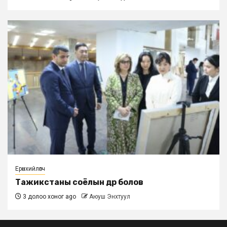
Ерөнхийлөгч
Тажикстаны соёлын өдөр болов
3 долоо хоног ago
Аюуш Энхтуул