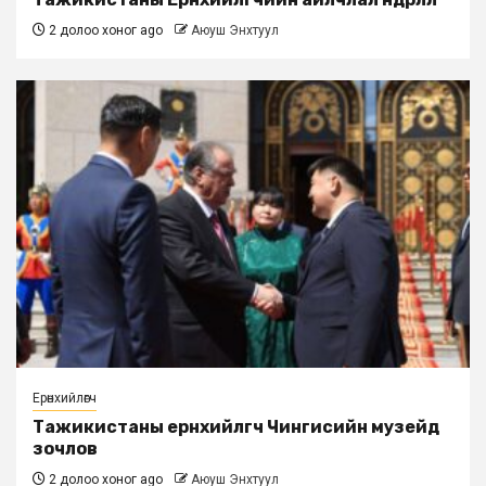
2 долоо хоног ago
Аюуш Энхтуул
Ерөнхийлөгч
Тажикистаны ерөнхийлөгч Чингисийн музейд
зочлов
2 долоо хоног ago
Аюуш Энхтуул