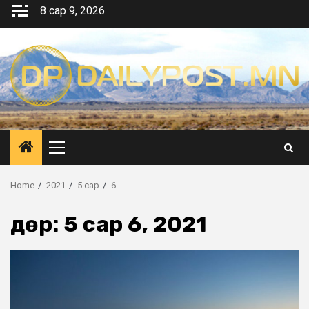
Skip
8 сар 9, 2026
to
content
Primary
Menu
Home
2021
5 сар
6
Өдөр:
5 сар 6, 2021