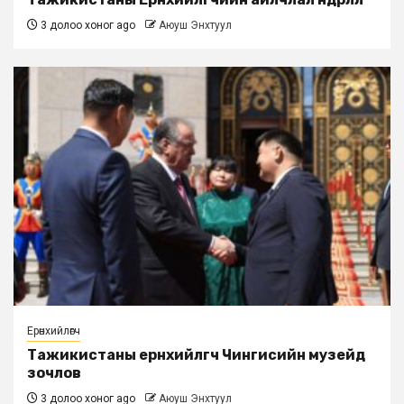
3 долоо хоног ago
Аюуш Энхтуул
Ерөнхийлөгч
Тажикистаны ерөнхийлөгч Чингисийн музейд
зочлов
3 долоо хоног ago
Аюуш Энхтуул