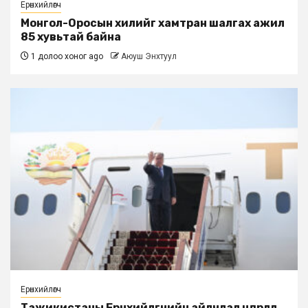
Ерөнхийлөгч
Монгол-Оросын хилийг хамтран шалгах ажил
85 хувьтай байна
1 долоо хоног ago
Аюуш Энхтуул
Ерөнхийлөгч
Тажикистаны Ерөнхийлөгчийн айлчлал өндөрлөлөө