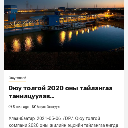
Оюутолгой
Оюу толгой 2020 оны тайлангаа
танилцуулав…
5 жил ago
Аюуш Энхтуул
Улаанбаатар. 2021-05-06. /DP/. Оюу толгой
компани 2020 оны жилийн эцсийн тайлангаа өчигдөр