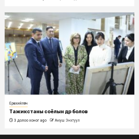
Ерөнхийлөгч
Тажикстаны соёлын өдөр болов
3 долоо хоног ago
Аюуш Энхтуул