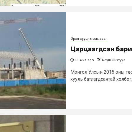
Орон сууцны зах зээл
Царцаагдсан бари
11 жил ago
Аюуш Энхтуул
Монгол Улсын 2015 оны төс
хууль батлагдсантай холбог