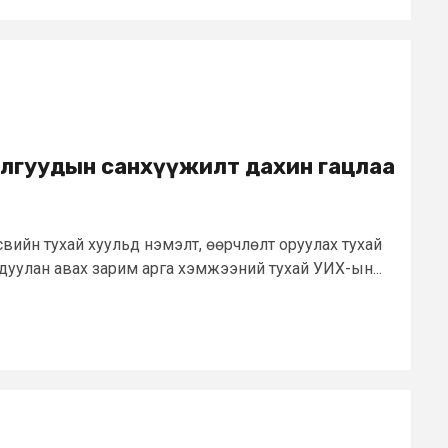
лгуудын санхүүжилт дахин гацлаа
вийн тухай хуульд нэмэлт, өөрчлөлт оруулах тухай
дуулан авах зарим арга хэмжээний тухай УИХ-ын...