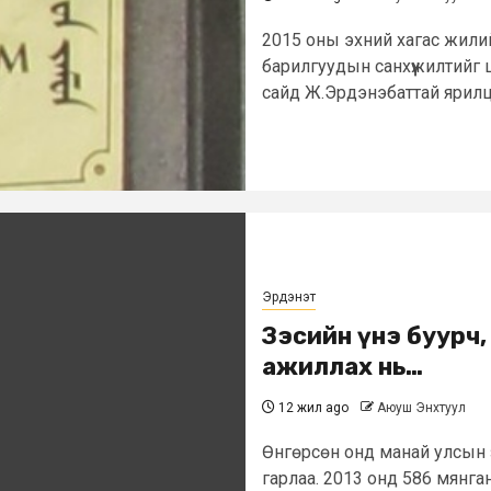
2015 оны эхний хагас жилий
барилгуудын санхүүжилтийг
сайд Ж.Эрдэнэбаттай ярилцл
Эрдэнэт
Зэсийн үнэ буурч
ажиллах нь…
12 жил ago
Аюуш Энхтуул
Өнгөрсөн онд манай улсын з
гарлаа. 2013 онд 586 мянга