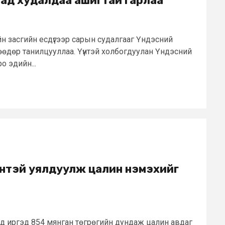
аад худалдаа ашигтай гарлаа
н засгийн есдүгээр сарын судалгааг Үндэсний
өөдөр танилцууллаа. Үүнтэй холбогдуулан Үндэсний
 эдийн...
нтэй уялдуулж цалин нэмэхийг
д иргэд 854 мянган төгрөгийн дундаж цалин авдаг