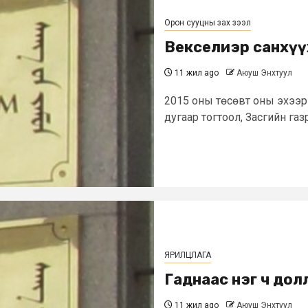
Орон сууцны зах зээл
Векселиэр санхүү
11 жил ago
Аюуш Энхтуул
2015 оны төсөвт оны эхээр
дугаар тогтоол, Засгийн газ
ЯРИЛЦЛАГА
Гаднаас нэг ч до
11 жил ago
Аюуш Энхтуул