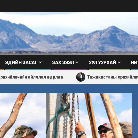
ЭДИЙН ЗАСАГ
ЗАХ ЗЭЭЛ
УУЛ УУРХАЙ
НИ
3
айлчлал өндөрлөлөө
Тажикистаны ерөнхийлөгч Чингисий