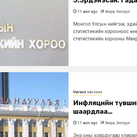
Э.Эрдэнэсан: Гад
11 жил ago
Аюуш Энхтуул
Монгол Улсын нийгэм, эдий
статистикийн хорооноос өн
статистикийн хорооны Макро
Мөнгөний зах зээл
Инфляцийн түвши
шаардлаа…
11 жил ago
Аюуш Энхтуул
Энэ оны хоёрдугаар улирал