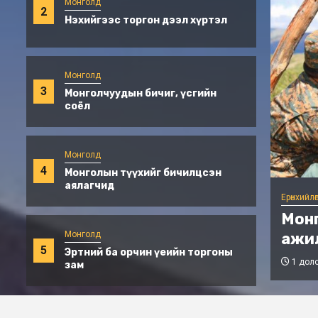
Монголд
2
Нэхийгээс торгон дээл хүртэл
Монголд
3
Монголчуудын бичиг, үсгийн
соёл
Монголд
4
Монголын түүхийг бичилцсэн
аялагчид
Ерөнхийлө
осын хилийг хамтран шалгах
Тажи
увьтай байна
өндөрлө
Монголд
5
Эртний ба орчин үеийн торгоны
Аюуш Энхтуул
2 доло
зам