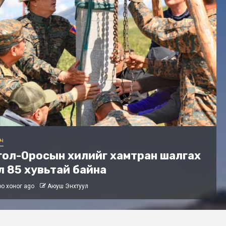
гч
кистаны Ерөнхийлөгчийн айлчлал
лөө
о хоног ago
Аюуш Энхтуул