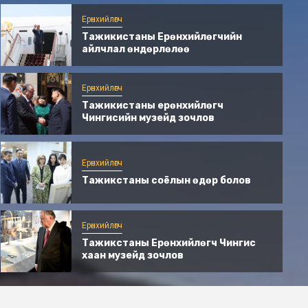
Ерөнхийлөгч
Тажикистаны Ерөнхийлөгчийн
айлчлал өндөрлөлөө
Ерөнхийлөгч
Тажикистаны ерөнхийлөгч
Чингисийн музейд зочлов
Ерөнхийлөгч
Тажикстаны соёлын өдөр болов
Ерөнхийлөгч
Тажикистаны ерөнхийлөгч Чингисийн
Ерөнхийлөгч
музейд зочлов
Тажикстаны Ерөнхийлөгч Чингис
2 долоо хоног ago
Аюуш Энхтуул
хаан музeйд зочлов