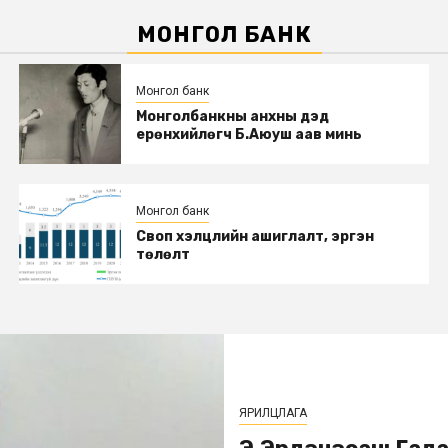
МОНГОЛ БАНК
Монгол банк
Монголбанкны анхны дэд
eрөнхийлөгч Б.Аюуш аав минь
Монгол банк
Своп хэлцлийн ашиглалт, эргэн
төлөлт
ЯРИЛЦЛАГА