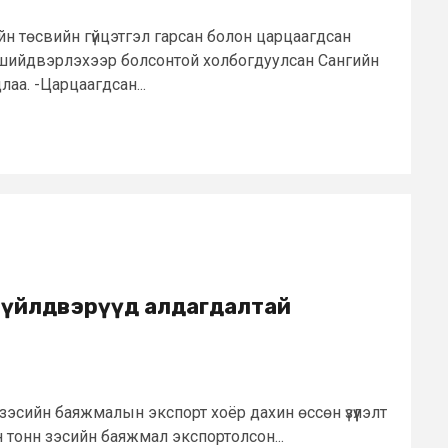
н төсвийн гүйцэтгэл гарсан болон царцаагдсан
 шийдвэрлэхээр болсонтой холбогдуулсан Сангийн
аа. -Царцаагдсан...
, үйлдвэрүүд алдагдалтай
эсийн баяжмалын экспорт хоёр дахин өссөн үзүүлэлт
н тонн зэсийн баяжмал экспортолсон...