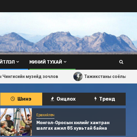
ЙТЛЭЛ
МИНИЙ ТУХАЙ
4
н музейд зочлов
Тажикстаны соёлын өдөр болов
Шинэ
Онцлох
Трeнд
Ерөнхийлөгч
Монгол-Оросын хилийг хамтран
шалгах ажил 85 хувьтай байна