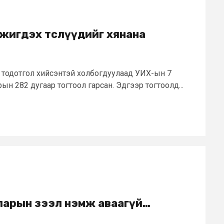
жигдэх төслүүдийг хянана
 тодотгол хийсэнтэй холбогдуулаад УИХ-ын 7
рын 282 дугаар тогтоол гарсан. Эдгээр тогтоолд...
лларын зээл нэмж аваагүй…