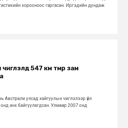
атистикийн хорооноос гаргасан. Иргэдийн дундаж
чиглэлд 547 км төмөр зам
а
ь Австрали улсад хайгуулын чиглэлээр үйл
онд анх байгуулагдсан. Улмаар 2007 онд