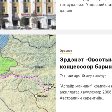
гэх судалгааг Үндэсний ст
цалинг...
Эрдэнэт
Эрдэнэт -Овоотын 
концессоор барин
11 жил ago
Аюуш Энхтуул
“Аспайр майнинг” компани н
ажиллагаа явуулахаар 2006 
Австралийн хөрөнгийн...