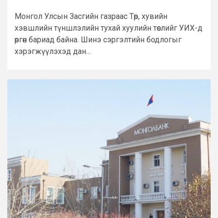
Монгол Улсын Засгийн газраас Төр, хувийн
хэвшлийн түншлэлийн тухай хуулийн төслийг УИХ-д
өргөн бариад байна. Шинэ сэргэлтийн бодлогыг
хэрэгжүүлэхэд дан...