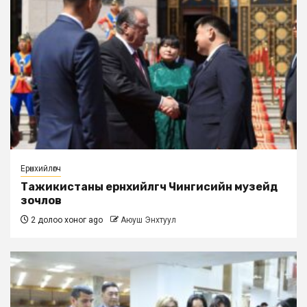
Ерөнхийлөгч
Тажикистаны ерөнхийлөгч Чингисийн музейд
зочлов
2 долоо хоног ago
Аюуш Энхтуул