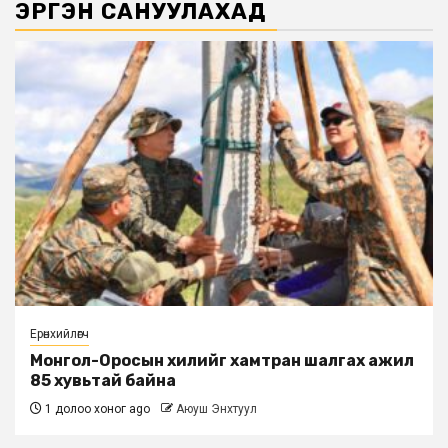
ЭРГЭН САНУУЛАХАД
Ерөнхийлөгч
Монгол-Оросын хилийг хамтран шалгах ажил
85 хувьтай байна
1 долоо хоног ago
Аюуш Энхтуул