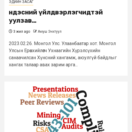
ЭДИЙН ЗАСАГ
Үндэсний үйлдвэрлэгчидтэй
уулзав…
3 жил ago
Аюуш Энхтуул
2023.02.26. Монгол Улс. Улаанбаатар хот. Монгол
Улсын Ерөнхийлөгч Ухнаагийн Хүрэлсүхийн
санаачилсан Хүнсний хангамж, аюулгүй байдлыг
хангах талаар авах зарим арга...