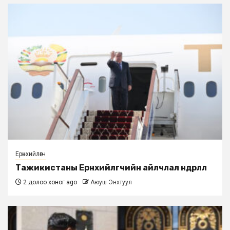
Ерөнхийлөгч
Тажикистаны Ерөнхийлөгчийн айлчлал өндөрлөлөө
2 долоо хоног ago
Аюуш Энхтуул