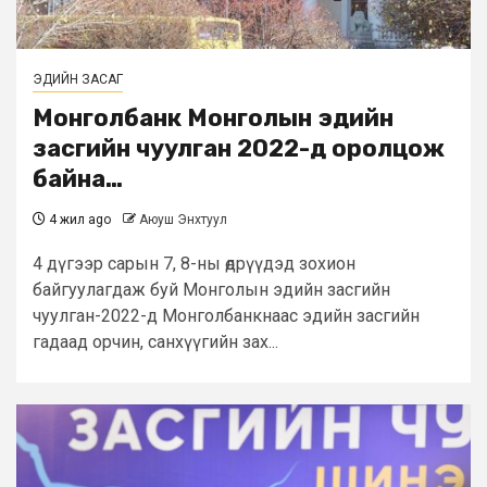
ЭДИЙН ЗАСАГ
Монголбанк Монголын эдийн
засгийн чуулган 2022-д оролцож
байна…
4 жил ago
Аюуш Энхтуул
4 дүгээр сарын 7, 8-ны өдрүүдэд зохион
байгуулагдаж буй Монголын эдийн засгийн
чуулган-2022-д Монголбанкнаас эдийн засгийн
гадаад орчин, санхүүгийн зах...