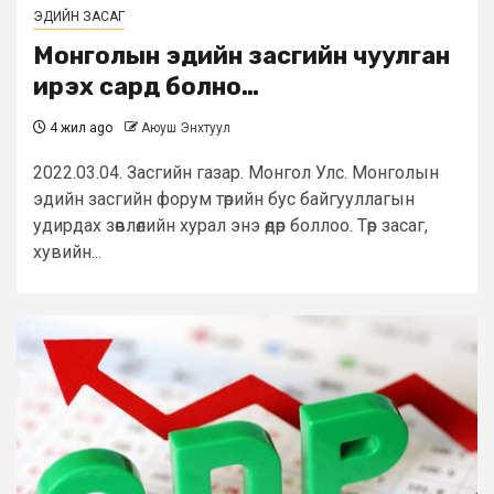
ЭДИЙН ЗАСАГ
Монголын эдийн засгийн чуулган
ирэх сард болно…
4 жил ago
Аюуш Энхтуул
2022.03.04. Засгийн газар. Монгол Улс. Монголын
эдийн засгийн форум төрийн бус байгууллагын
удирдах зөвлөлийн хурал энэ өдөр боллоо. Төр засаг,
хувийн...