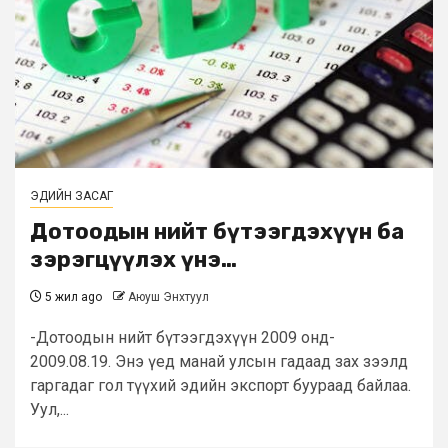
ЭДИЙН ЗАСАГ
Дотоодын нийт бүтээгдэхүүн ба
зэрэгцүүлэх үнэ…
5 жил ago
Аюуш Энхтуул
-Дотоодын нийт бүтээгдэхүүн 2009 онд-
2009.08.19. Энэ үед манай улсын гадаад зах зээлд
гаргадаг гол түүхий эдийн экспорт буураад байлаа.
Уул,...