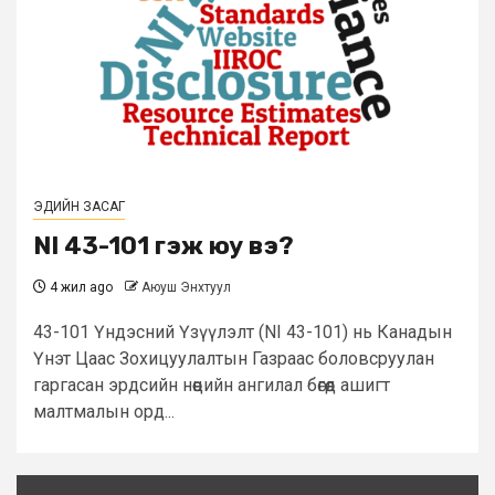
ЭДИЙН ЗАСАГ
NI 43-101 гэж юу вэ?
4 жил ago
Аюуш Энхтуул
43-101 Үндэсний Үзүүлэлт (NI 43-101) нь Канадын
Үнэт Цаас Зохицуулалтын Газраас боловсруулан
гаргасан эрдсийн нөөцийн ангилал бөгөөд ашигт
малтмалын орд...