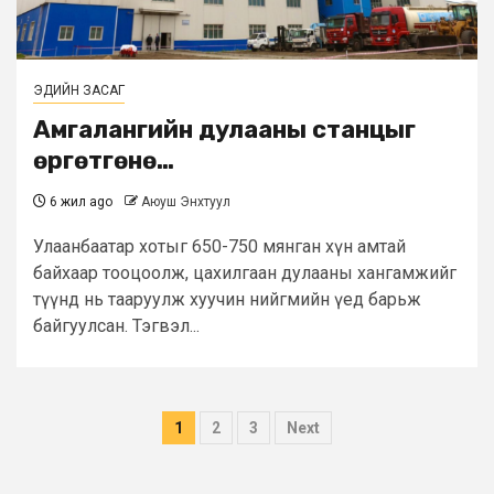
ЭДИЙН ЗАСАГ
Амгалангийн дулааны станцыг
өргөтгөнө…
6 жил ago
Аюуш Энхтуул
Улаанбаатар хотыг 650-750 мянган хүн амтай
байхаар тооцоолж, цахилгаан дулааны хангамжийг
түүнд нь тааруулж хуучин нийгмийн үед барьж
байгуулсан. Тэгвэл...
Posts
1
2
3
Next
pagination