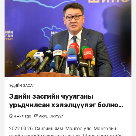
ЭДИЙН ЗАСАГ
Эдийн засгийн чуулганы
урьдчилсан хэлэлцүүлэг болно…
4 жил ago
Аюуш Энхтуул
2022.03.26. Сангийн яам. Монгол улс. Монголын
эдийн засгийн чуулганыг угтаж, Шинэ сэргэлтийн