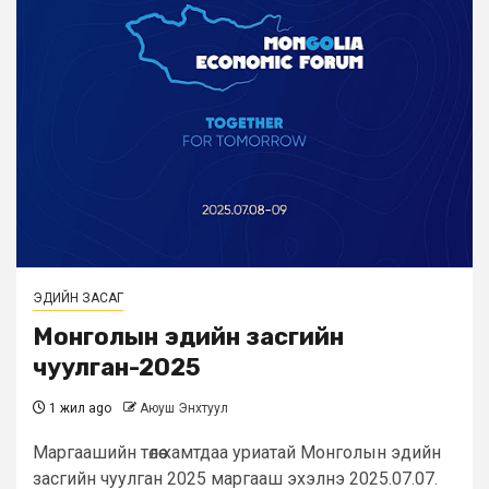
ЭДИЙН ЗАСАГ
Монголын эдийн засгийн
чуулган-2025
1 жил ago
Аюуш Энхтуул
Маргаашийн төлөө хамтдаа уриатай Монголын эдийн
засгийн чуулган 2025 маргааш эхэлнэ 2025.07.07.