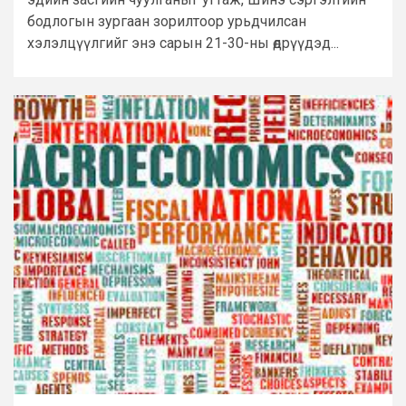
бодлогын зургаан зорилтоор урьдчилсан
хэлэлцүүлгийг энэ сарын 21-30-ны өдрүүдэд...