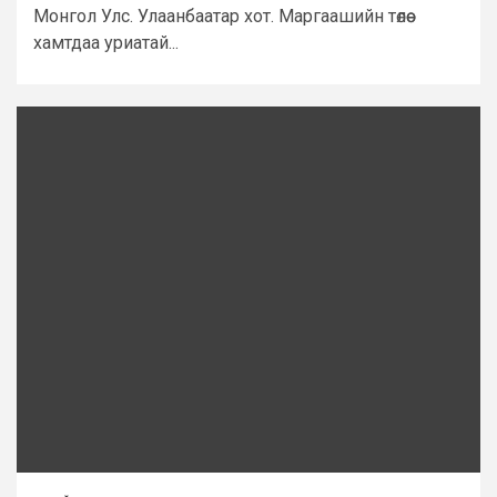
Монгол Улс. Улаанбаатар хот. Маргаашийн төлөө
хамтдаа уриатай...