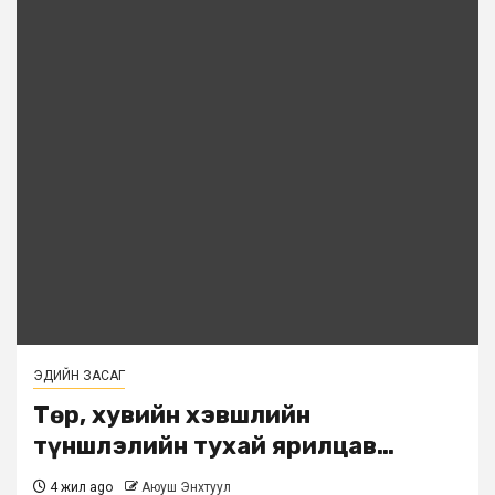
ЭДИЙН ЗАСАГ
Төр, хувийн хэвшлийн
түншлэлийн тухай ярилцав…
4 жил ago
Аюуш Энхтуул