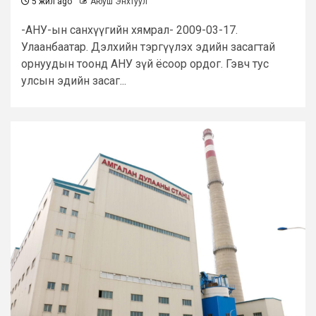
5 жил ago
Аюуш Энхтуул
-АНУ-ын санхүүгийн хямрал- 2009-03-17.
Улаанбаатар. Дэлхийн тэргүүлэх эдийн засагтай
орнуудын тоонд АНУ зүй ёсоор ордог. Гэвч тус
улсын эдийн засаг...