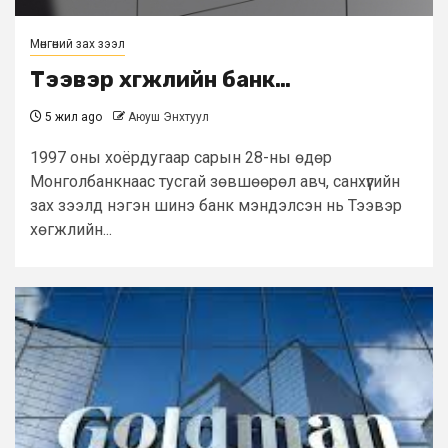
Мөнгөний зах зээл
Тээвэр хөгжлийн банк…
5 жил ago
Аюуш Энхтуул
1997 оны хоёрдугаар сарын 28-ны өдөр
Монголбанкнаас тусгай зөвшөөрөл авч, санхүүгийн
зах зээлд нэгэн шинэ банк мэндэлсэн нь Тээвэр
хөгжлийн...