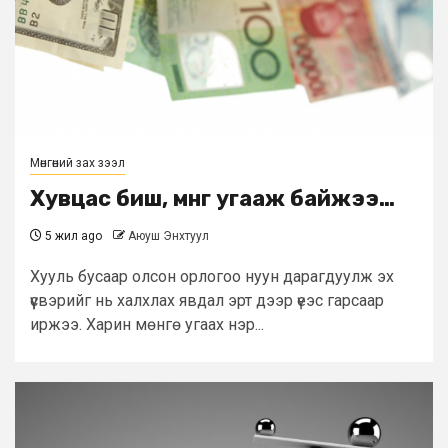
Мөнгөний зах зээл
Хувцас биш, мөнгө угааж байжээ…
5 жил ago
Аюуш Энхтуул
Хууль бусаар олсон орлогоо нуун дарагдуулж эх
үүсвэрийг нь халхлах явдал эрт дээр үеэс гарсаар
иржээ. Харин мөнгө угаах нэр...