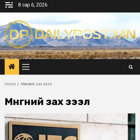
Skip
8 сар 6, 2026
to
content
Primary
Menu
Home
Мөнгөний зах зээл
Мөнгөний зах зээл