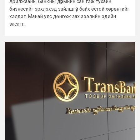
Арилжааны банкны дүрмийн сан гэж тухайн
бизнесийг эрхлэхэд зайлшгүй байх ёстой хөрөнгийг
хэлдэг. Манай улс дөнгөж зах зээлийн эдийн
засагт...