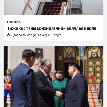
Ерөнхийлөгч
Тажикистаны Ерөнхийлөгчийн айлчлал өндөрлөлөө
2 долоо хоног ago
Аюуш Энхтуул