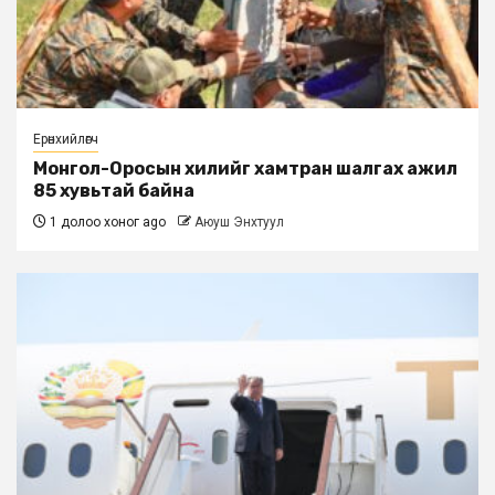
Ерөнхийлөгч
Монгол-Оросын хилийг хамтран шалгах ажил
85 хувьтай байна
1 долоо хоног ago
Аюуш Энхтуул