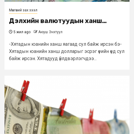
Мөнгөний зах зээл
Дэлхийн валютуудын ханш…
5 жил ago
Аюуш Энхтуул
-Хятадын юанийн ханш яагаад сул байж ирсэн бэ-
Хятадын юанийн ханш долларыг эсрэг үеийн үед сул
байж ирсэн. Хятадууд үйлдвэрлэгчдээ...