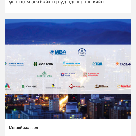
үнэ огцом өсч байх тэр үед эдгээрээс үнийн...
Мөнгөний зах зээл