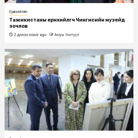
Ерөнхийлөгч
Тажикистаны ерөнхийлөгч Чингисийн музейд
зочлов
2 долоо хоног ago
Аюуш Энхтуул