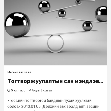
Мөнгөний зах зээл
Тогтворжуулалтын сан мэндлэв…
5 жил ago
Аюуш Энхтуул
-Төсвийн тогтвортой байдлын тухай хуультай
болов- 2013.01.05. Дэлхийн зах зээлд алт, зэсийн