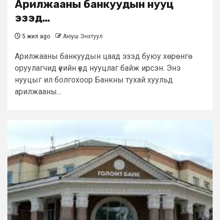
Арилжааны банкуудын нууц
эзэд…
5 жил ago
Аюуш Энхтуул
Арилжааны банкуудын цаад эзэд буюу хөрөнгө
оруулагчид үеийн үед нууцлаг байж ирсэн. Энэ
нууцыг ил болгохоор Банкны тухай хуульд
арилжааны...