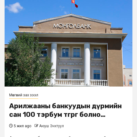
Мөнгөний зах зээл
Арилжааны банкуудын дүрмийн
сан 100 тэрбум төгрөг болно…
5 жил ago
Аюуш Энхтуул