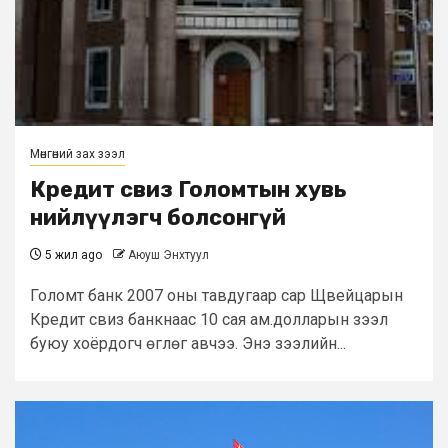
Мөнгөний зах зээл
Кредит свиз Голомтын хувь
нийлүүлэгч болсонгүй
5 жил ago
Аюуш Энхтуул
Голомт банк 2007 оны тавдугаар сар Щвейцарын
Кредит свиз банкнаас 10 сая ам.долларын зээл
буюу хоёрдогч өглөг авчээ. Энэ зээлийн...