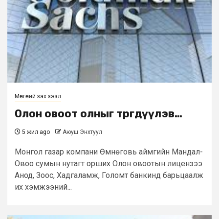
Мөнгөний зах зээл
Олон овоот олныг төөрөгдүүлэв…
5 жил ago
Аюуш Энхтуул
Монгол газар компани Өмнөговь аймгийн Мандал-
Овоо сумын нутагт орших Олон овоотын лицензээ
Анод, Зоос, Хадгаламж, Голомт банкинд барьцаалж
их хэмжээний...