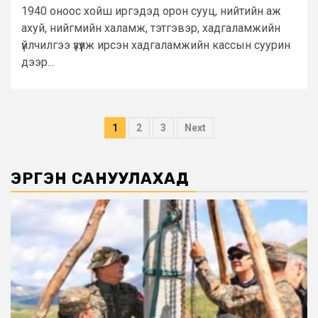
1940 оноос хойш иргэдэд орон сууц, нийтийн аж
ахуй, нийгмийн халамж, тэтгэвэр, хадгаламжийн
үйлчилгээ үзүүлж ирсэн хадгаламжийн кассын суурин
дээр...
Posts
1
2
3
Next
pagination
ЭРГЭН САНУУЛАХАД