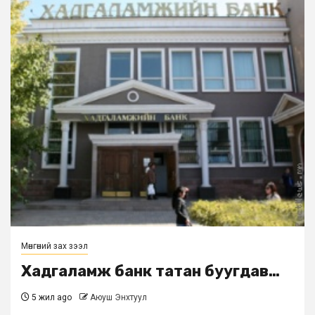
Мөнгөний зах зээл
Хадгаламж банк татан буугдав…
5 жил ago
Аюуш Энхтуул