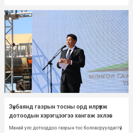
Зүүнбаянд газрын тосны орд илрүүлж
дотоодын хэрэгцээгээ хангаж эхлэв
Манай улс дотооддоо газрын тос боловсруулдаггүй.