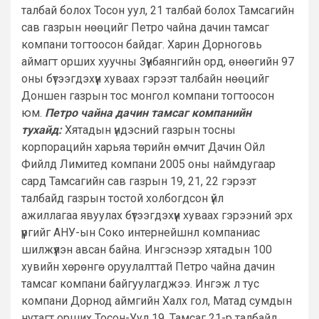
талбай болох Тосон уул, 21 талбай болох Тамсагийн
сав газрын нөөцийг Петро чайна дачин тамсаг
компани тогтоосон байдаг. Харин Дорноговь
аймагт орших хуучны Зүүнбаянгийн орд, өнөөгийн 97
оны бүтээгдэхүүн хуваах гэрээт талбайн нөөцийг
Доншен газрын тос монгол компани тогтоосон
юм.
Петро чайна дачин тамсаг компанийн
тухайд:
Хятадын үндэсний газрын тосны
корпорацийн харьяа төрийн өмчит Дачин Ойл
Фийлд Лимитед компани 2005 оны наймдугаар
сард Тамсагийн сав газрын 19, 21, 22 гэрээт
талбайд газрын тостой холбогдсон үйл
ажиллагаа явуулах бүтээгдэхүүн хуваах гэрээний эрх
үүргийг АНУ-ын Соко интернейшнл компаниас
шилжүүлэн авсан байна. Ингэснээр хятадын 100
хувийн хөрөнгө оруулалттай Петро чайна дачин
тамсаг компани байгуулагджээ. Ингэж л тус
компани Дорнод аймгийн Халх гол, Матад сумдын
нутагт орших Тосон-Уул 19, Тамсаг 21-р талбайд