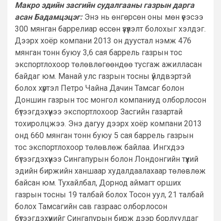
Макро эдийн засгийн судалгааны газрын дарга
асан Бадамцэцэг:
Энэ нь өнгөрсөн оны мөн үеэсээ
300 мянган баррелиар өссөн үзүүлэлт болохыг хэлдэг.
Дээрх хоёр компани 2013 он дуустал нэмж 476
мянган тонн буюу 3,6 сая баррель газрын тос
экспортлохоор төлөвлөгөөндөө тусгаж ажилласан
байдаг юм. Манай улс газрын тосны үйлдвэртэй
болох хүртэл Петро Чайна Дачин Тамсаг болон
Доншин газрын тос монгол компаниуд олборлосон
бүтээгдэхүүнээ экспортлохоор Засгийн газартай
тохиролцжээ. Энэ дагуу дээрх хоёр компани 2013
онд 660 мянган тонн буюу 5 сая баррель газрын
тос экспортлохоор төлөвлөж байлаа. Ингхдээ
бүтээгдэхүүнээ Cингапурын болон Лондонгийн түүхий
эдийн биржийн ханшаар худалдаалахаар төлөвлөж
байсан юм. Тухайлбал, Дорнод аймагт орших
газрын тосны 19 талбай болох Тосон уул, 21 талбай
болох Тамсагийн сав газраас олборлосон
бүтээгдэхүүнийг Сингапурын бирж дээр борлуулдаг