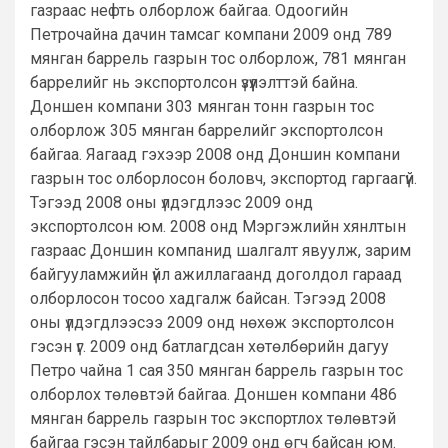
газраас нефть олборлож байгаа. Одоогийн
Петрочайна дачин тамсаг компани 2009 онд 789
мянган баррель газрын тос олборлож, 781 мянган
баррелийг нь экспортолсон үзүүлэлттэй байна.
Доншен компани 303 мянган тонн газрын тос
олборлож 305 мянган баррелийг экспортолсон
байгаа. Яагаад гэхээр 2008 онд Доншин компани
газрын тос олборлосон боловч, экспортод гаргаагүй.
Тэгээд 2008 оны үлдэгдлээс 2009 онд
экспортолсон юм. 2008 онд Мэргэжлийн хянлтын
газраас Доншин компанид шалгалт явуулж, зарим
байгууламжийн үйл ажиллагаанд доголдол гараад
олборлосон тосоо хадгалж байсан. Тэгээд 2008
оны үлдэгдлээсээ 2009 онд нөхөж экспортолсон
гэсэн үг. 2009 онд батлагдсан хөтөлбөрийн дагуу
Петро чайна 1 сая 350 мянган баррель газрын тос
олборлох төлөвтэй байгаа. Доншен компани 486
мянган баррель газрын тос экспортлох төлөвтэй
байгаа гэсэн тайлбарыг 2009 онд өгч байсан юм.