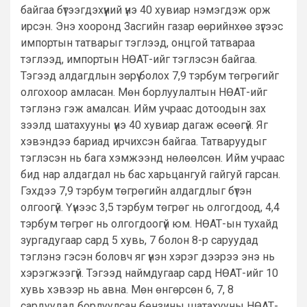
байгаа бүтээгдэхүүний үнэ 40 хувиар нэмэгдэж орж
ирсэн. Энэ хооронд Засгийн газар өөрийнхөө зүгээс
импортын татварыг тэглээд, онцгой татвараа
тэглээд, импортын НӨАТ-ийг тэглэсэн байгаа.
Тэгээд алдагдлын зөрүү болох 7,9 тэрбум төгрөгийг
олгохоор амласан. Мөн борлуулалтын НӨАТ-ийг
тэглэнэ гэж амалсан. Ийм учраас дотоодын зах
зээлд шатахууны үнэ 40 хувиар дагаж өсөөгүй. Яг
хэвэндээ бариад ирчихсэн байгаа. Татваруудыг
тэглэсэн нь бага хэмжээнд нөлөөлсөн. Ийм учраас
бид нар алдагдал нь бас харьцангуй гайгуй гарсан.
Гэхдээ 7,9 тэрбум төгрөгийн алдагдлыг бүтэн
олгоогүй. Үүнээс 3,5 тэрбум төгрөг нь олгогдоод, 4,4
тэрбум төгрөг нь олгогдоогүй юм. НӨАТ-ын тухайд
зургадугаар сард 5 хувь, 7 болон 8-р саруудад
тэглэнэ гэсэн боловч яг үнэн хэрэг дээрээ энэ нь
хэрэгжээгүй. Тэгээд наймдугаар сард НӨАТ-ийг 10
хувь хэвээр нь авна. Мөн өнгөрсөн 6, 7, 8
сардуудад борлуулсан бензины шатахууны НӨАТ-