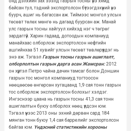
онд дэлхийн зах зээлд газрын тосны үнэ хямд
байсан тул, тэдний экспортолсон бүтээгдэхүүний үнэ
буурч, ашиг нь багассан аж. Тиймээс монгол улсын
төсөвт төлөх мөнгө нь дагаад буурсан аж. Манай
улс газрын тосны хайгуул хийхэд нэг ч төгрөг
зардаггүй. Харин гадаад, дотоодын компаниуд
манайхаас олборлож экспортолсон нефтийн
ашгийнхаа 51 хувийг улсын төсөвт төвлөрүүлдэг нь
энэ аж. Тэгвэл
Газрын тосны газрын ашиглалт,
олборлолтын газрын дарга асан Жамсран:
2012
он хүртэл Петро чайна дачин тамсаг болон Доншин
газрын тос монгол компаниуд тогтоосон
нөөцөөсөө өнгөрсөн хугацаанд 1,9 сая тонн газрын
тос олборлож экспортолсон болохыг хэлдэг.
Ингэснээр цаана нь газрын тосны 41,3 сая тонн
ашиглалтын буюу олборлох нөөц үлдсэн юм.
Тэгвэл үүнээс 2013 оны эхний дөрвөн сард 184
мянган тонн буюу 1,4 сая баррелийг экспортолсон
байгаа юм.
Үндэсний статистикийн хорооны