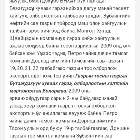
явуулж, бүтээгдэхүүнээ БНХАУ руу гаргадаг.
Бүтээгдэхүүн хуваах гэрээнийхээ дагуу манай төсөвт
хайгуул, олборлолтын төлбөрөө төлдөг. Зүүнбаянгийн
нефтийн сав газрыг тойроод маш олон хайгуулын
талбай гэрээ хийгээд байна. Монгол, Хятад,
Щвейцарын компаниуд гэрээ хийж хайгуулын
ажлаа эхлүүлээд байна гэсэн хариултыг 2009 онд өгч
байсан юм. Үүнээс гадна, Петро чайна дачин тамсаг
компани Дорнод аймгийн Тамсагийн сав газрын
19, 20, 21, 22 талбайгаас газрын тос олборлож
экспортолдог юм. Тэр үеийн
Газрын тосны газрын
Бүтээгдэхүүн хуваах гэрээ, олборлолтын хэлтсийн
мэргэжилтэн Болормаа:
2009 оны
арванхоёрдугаар сарын 2-ны байдлаар манай
улсад хоёр компани газрын тосны олборлолт
экспортын үйл ажиллагаа явуулж байна. Петро
чайна дачин тамсаг компани Дорнод аймгийн
Тосон уулын орд буюу 19-р талбайгаагаас, Доншин
газрын тос монгол компани Зүүнбаянгийн сав