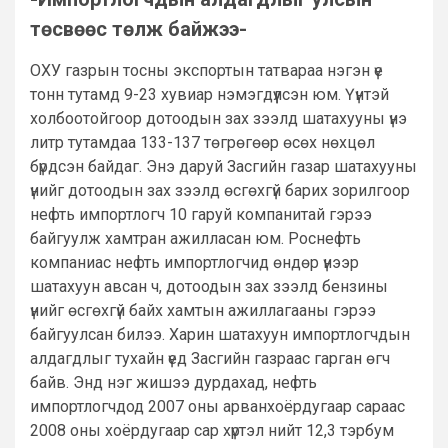
төсвөөс төлж байжээ-
ОХУ газрын тосны экспортын татвараа нэгэн үе
тонн тутамд 9-23 хувиар нэмэгдүүлсэн юм. Үүнтэй
холбоотойгоор дотоодын зах зээлд шатахууны үнэ
литр тутамдаа 133-137 төгрөгөөр өсөх нөхцөл
бүрдсэн байдаг. Энэ даруй Засгийн газар шатахууны
үнийг дотоодын зах зээлд өсгөхгүй барих зорилгоор
нефть импортлогч 10 гаруй компанитай гэрээ
байгуулж хамтран ажилласан юм. Роснефть
компаниас нефть импортлогчид өндөр үнээр
шатахуун авсан ч, дотоодын зах зээлд бензины
үнийг өсгөхгүй байх хамтын ажиллагааны гэрээ
байгуулсан билээ. Харин шатахуун импортлогчдын
алдагдлыг тухайн үед Засгийн газраас гарган өгч
байв. Энд нэг жишээ дурдахад, нефть
импортлогчдод 2007 оны арванхоёрдугаар сараас
2008 оны хоёрдугаар сар хүртэл нийт 12,3 тэрбум