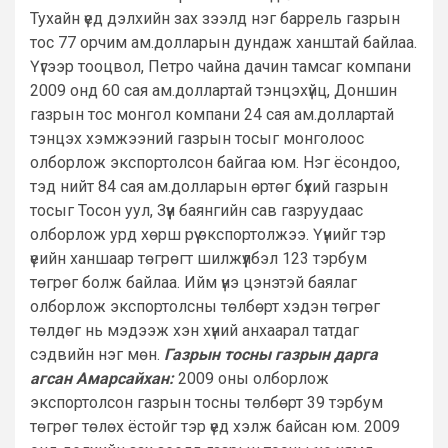
Тухайн үед дэлхийн зах зээлд нэг баррель газрын
тос 77 орчим ам.долларын дундаж ханштай байлаа.
Үүгээр тооцвол, Петро чайна дачин тамсаг компани
2009 онд 60 сая ам.доллартай тэнцэхүйц, Доншин
газрын тос монгол компани 24 сая ам.доллартай
тэнцэх хэмжээний газрын тосыг монголоос
олборлож экспортолсон байгаа юм. Нэг ёсондоо,
тэд нийт 84 сая ам.долларын өртөг бүхий газрын
тосыг Тосон уул, Зүүн баянгийн сав газруудаас
олборлож урд хөрш рүү экспортолжээ. Үүнийг тэр
үеийн ханшаар төгрөгт шилжүүлбэл 123 тэрбум
төгрөг болж байлаа. Ийм үнэ цэнэтэй баялаг
олборлож экспортолсны төлбөрт хэдэн төгрөг
төлдөг нь мэдээж хэн хүний анхаарал татдаг
сэдвийн нэг мөн.
Газрын тосны газрын дарга
агсан Амарсайхан:
2009 оны олборлож
экспортолсон газрын тосны төлбөрт 39 тэрбум
төгрөг төлөх ёстойг тэр үед хэлж байсан юм. 2009