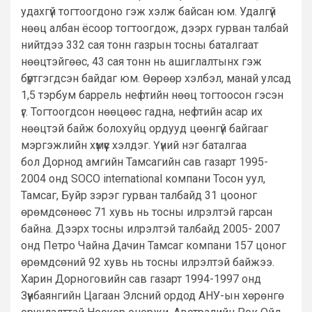
удахгүй тогтоогдоно гэж хэлж байсан юм. Удалгүй
нөөц албан ёсоор тогтоогдож, дээрх гурван талбай
нийтдээ 332 сая тонн газрын тосны баталгаат
нөөцтэйгөөс, 43 сая тонн нь ашиглалтынх гэж
бүртгэгдсэн байдаг юм. Өөрөөр хэлбэл, манай улсад
1,5 тэрбум баррель нефтийн нөөц тогтоосон гэсэн
үг. Тогтоогдсон нөөцөөс гадна, нефтийн асар их
нөөцтэй байж болохуйц ордууд цөөнгүй байгааг
мэргэжлийн хүмүүс хэлдэг. Үүний нэг баталгаа
бол Дорнод амгийн Тамсагийн сав газарт 1995-
2004 онд SOCO international компани Тосон уул,
Тамсаг, Буйр зэрэг гурван талбайд 31 цооног
өрөмдсөнөөс 71 хувь нь тосны илрэлтэй гарсан
байна. Дээрх тосны илрэлтэй талбайд 2005- 2007
онд Петро Чайна Дачин Тамсаг компани 157 цоног
өрөмдсөний 92 хувь нь тосны илрэлтэй байжээ.
Харин Дорноговийн сав газарт 1994-1997 онд
Зүүнбаянгийн Цагаан Элсний ордод АНУ-ын хөрөнгө