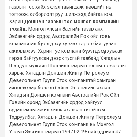
газрын тос хайх эхлэл тавигдаж, нөөцийг нь
тогтоож, олборлолт руу шилжээд байгаа юм.
Харин
Доншен газрын тос монгол компанийн
тухайд:
Монгол улсын Засгийн газар анх
Зүүнбаянгийн ордод Австралийн Рок ойл говь
компанитай бүтээгдэхүүн хуваах гэрээ байгуулан
ажиллажээ. Харин тус компани бүтээгдэхүүн хуваах
гэрээ байгуулсан дээрх тусгай талбайд Хятадын
Шандун мужийн Шөнлийн газрын тосны товчооны
харьяа Хятадын Доншен Жингүн Петролеум
Девелопмент Групп Сток компанитай хамтран
ажиллахаар болсон байна. Энэ цагаас эхлэн
Хятадын Доншен компани Австралийн Рок Ойл
Говийн оронд Зүүнбаянгийн ордод хайгуул
судалгааны ажил хийж эхэлсэн түүхтэй юм.
Тодруулбал, Хятадын Доншен Жингүн Петролеум
Девелопмент Групп Сток компани нь Монгол
Улсын Засгийн газрын 1997.02.19-ний өдрийн 47