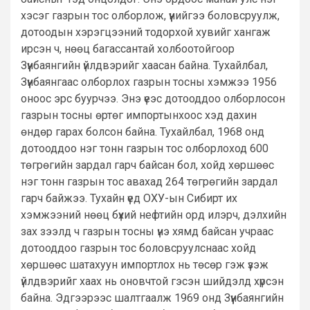
хэсэг газрын тос олборлож, үүнийгээ боловсруулж,
дотоодын хэрэгцээний тодорхой хувийг хангаж
ирсэн ч, нөөц багассантай холбоотойгоор
Зүүнбаянгийн үйлдвэрийг хаасан байна. Тухайлбал,
Зүүнбаянгаас олборлох газрын тосны хэмжээ 1956
оноос эрс буурчээ. Энэ үеэс дотооддоо олборлосон
газрын тосны өртөг импортынхоос хэд дахин
өндөр гарах болсон байна. Тухайлбал, 1968 онд
дотооддоо нэг тонн газрын тос олборлоход 600
төгрөгийн зардал гарч байсан бол, хойд хөршөөс
нэг тонн газрын тос авахад 264 төгрөгийн зардал
гарч байжээ. Тухайн үед ОХУ-ын Сибирт их
хэмжээний нөөц бүхий нефтийн орд илэрч, дэлхийн
зах зээлд ч газрын тосны үнэ хямд байсан учраас
дотооддоо газрын тос боловсруулснаас хойд
хөршөөс шатахуун импортлох нь төсөр гэж үзэж
үйлдвэрийг хаах нь оновчтой гэсэн шийдэлд хүрсэн
байна. Эдгээрээс шалтгаалж 1969 онд Зүүнбаянгийн