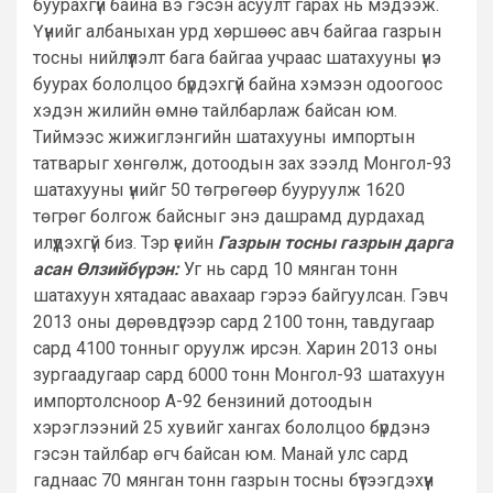
буурахгүй байна вэ гэсэн асуулт гарах нь мэдээж.
Үүнийг албаныхан урд хөршөөс авч байгаа газрын
тосны нийлүүлэлт бага байгаа учраас шатахууны үнэ
буурах бололцоо бүрдэхгүй байна хэмээн одоогоос
хэдэн жилийн өмнө тайлбарлаж байсан юм.
Тиймээс жижиглэнгийн шатахууны импортын
татварыг хөнгөлж, дотоодын зах зээлд Монгол-93
шатахууны үнийг 50 төгрөгөөр бууруулж 1620
төгрөг болгож байсныг энэ дашрамд дурдахад
илүүдэхгүй биз. Тэр үеийн
Газрын тосны газрын дарга
асан Өлзийбүрэн:
Уг нь сард 10 мянган тонн
шатахуун хятадаас авахаар гэрээ байгуулсан. Гэвч
2013 оны дөрөвдүгээр сард 2100 тонн, тавдугаар
сард 4100 тонныг оруулж ирсэн. Харин 2013 оны
зургаадугаар сард 6000 тонн Монгол-93 шатахуун
импортолсноор А-92 бензиний дотоодын
хэрэглээний 25 хувийг хангах бололцоо бүрдэнэ
гэсэн тайлбар өгч байсан юм. Манай улс сард
гаднаас 70 мянган тонн газрын тосны бүтээгдэхүүн