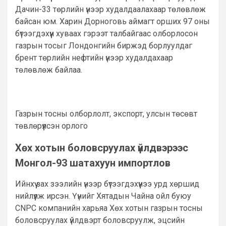
Дачин-33 төрлийн үнээр худалдаалахаар төлөвлөж
байсан юм. Харин Дорноговь аймагт орших 97 оны
бүтээгдэхүүн хуваах гэрээт талбайгаас олборлосон
газрын тосыг Лондонгийн биржэд борлуулдаг
брент төрлийн нефтийн үнээр худалдахаар
төлөвлөж байлаа.
Газрын тосны олборлолт, экспорт, улсын төсөвт
төвлөрүүлсэн орлого
Хөх хотын боловсруулах үйлдвэрээс
Монгол-93 шатахуун импортлов
Ийнхүү зах зээлийн үнээр бүтээгдэхүүнээ урд хөршид
нийлүүлж ирсэн. Үүнийг Хятадын Чайна ойл буюу
CNPC компанийн харьяа Хөх хотын газрын тосны
боловсруулах үйлдвэрт боловсруулж, эцсийн