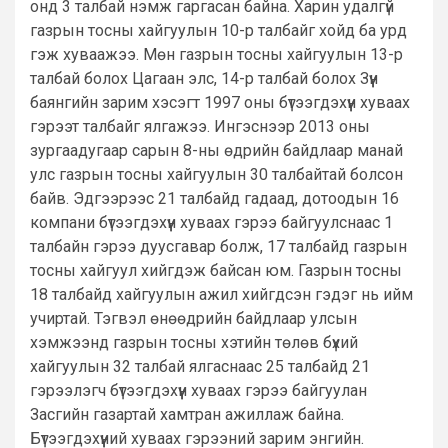
онд 3 талбай нэмж гаргасан байна. Харин удалгүй
газрын тосны хайгуулын 10-р талбайг хойд ба урд
гэж хуваажээ. Мөн газрын тосны хайгуулын 13-р
талбай болох Цагаан элс, 14-р талбай болох Зүүн
баянгийн зарим хэсэгт 1997 оны бүтээгдэхүүн хуваах
гэрээт талбайг ялгажээ. Ингэснээр 2013 оны
зургаадугаар сарын 8-ны өдрийн байдлаар манай
улс газрын тосны хайгуулын 30 талбайтай болсон
байв. Эдгээрээс 21 талбайд гадаад, дотоодын 16
компани бүтээгдэхүүн хуваах гэрээ байгуулснаас 1
талбайн гэрээ дуусгавар болж, 17 талбайд газрын
тосны хайгуул хийгдэж байсан юм. Газрын тосны
18 талбайд хайгуулын ажил хийгдсэн гэдэг нь ийм
учиртай. Тэгвэл өнөөдрийн байдлаар улсын
хэмжээнд газрын тосны хэтийн төлөв бүхий
хайгуулын 32 талбай ялгаснаас 25 талбайд 21
гэрээлэгч бүтээгдэхүүн хуваах гэрээ байгуулан
Засгийн газартай хамтран ажиллаж байна.
Бүтээгдэхүүний хуваах гэрээний зарим энгийн.