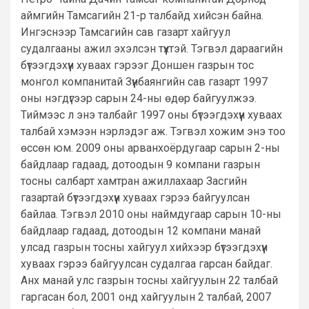
аймгийн Тамсагийн 21-р талбайд хийсэн байна.
Ингэснээр Тамсагийн сав газарт хайгуул
судалгааны ажил эхэлсэн түүхтэй. Тэгвэл дараагийн
бүтээгдэхүүн хуваах гэрээг Доншен газрын тос
монгол компанитай Зүүнбаянгийн сав газарт 1997
оны нэгдүгээр сарын 24-ны өдөр байгуулжээ.
Тиймээс л энэ талбайг 1997 оны бүтээгдэхүүн хуваах
талбай хэмээн нэрлэдэг аж. Тэгвэл хожим энэ тоо
өссөн юм. 2009 оны арванхоёрдугаар сарын 2-ны
байдлаар гадаад, дотоодын 9 компани газрын
тосны салбарт хамтран ажиллахаар Засгийн
газартай бүтээгдэхүүн хуваах гэрээ байгуулсан
байлаа. Тэгвэл 2010 оны наймдугаар сарын 10-ны
байдлаар гадаад, дотоодын 12 компани манай
улсад газрын тосны хайгуул хийхээр бүтээгдэхүүн
хуваах гэрээ байгуулсан судалгаа гарсан байдаг.
Анх манай улс газрын тосны хайгуулын 22 талбай
гаргасан бол, 2001 онд хайгуулын 2 талбай, 2007