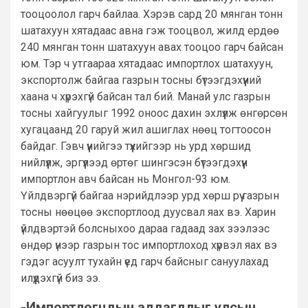
тооцоолол гарч байлаа. Хэрэв сард 20 мянган тонн
шатахуун хятадаас авна гэж тооцвол, жилд ердөө
240 мянган тонн шатахуун авах тооцоо гарч байсан
юм. Тэр ч утгаараа хятадаас импортлох шатахуун,
экспортолж байгаа газрын тосны бүтээгдэхүүний
хаана ч хүрэхгүй байсан тал бий. Манай улс газрын
тосны хайгуулыг 1992 оноос дахин эхлүүлж өнгөрсөн
хугацаанд 20 гаруй жил ашиглах нөөц тогтоосон
байдаг. Гэвч үүнийгээ түүхийгээр нь урд хөршид
нийлүүлж, эргүүлээд өртөг шингэсэн бүтээгдэхүүн
импортлон авч байсан нь Монгол-93 юм.
Үйлдвэргүй байгаа нэрийдлээр урд хөрш рүү газрын
тосны нөөцөө экспортлоод дуусвал яах вэ. Харин
үйлдвэртэй болсныхоо дараа гадаад зах зээлээс
өндөр үнээр газрын тос импортлоход хүрвэл яах вэ
гэдэг асуулт тухайн үед гарч байсныг сануулахад
илүүдэхгүй биз ээ.
-Импортлогчдын алдагдлыг улсын