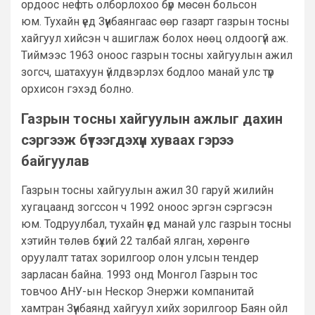
ордоос нефть олборлохоо бүр мөсөн больсон
юм. Тухайн үед Зүүнбаянгаас өөр газарт газрын тосны
хайгуул хийсэн ч ашиглаж болох нөөц олдоогүй аж.
Тиймээс 1963 оноос газрын тосны хайгуулын ажил
зогсч, шатахуун үйлдвэрлэх бодлоо манай улс түр
орхисон гэхэд болно.
Газрын тосны хайгуулын ажлыг дахин
сэргээж бүтээгдэхүүн хуваах гэрээ
байгуулав
Газрын тосны хайгуулын ажил 30 гаруй жилийн
хугацаанд зогссон ч 1992 оноос эргэн сэргэсэн
юм. Тодруулбал, тухайн үед манай улс газрын тосны
хэтийн төлөв бүхий 22 талбай ялган, хөрөнгө
оруулалт татах зорилгоор олон улсын тендер
зарласан байна. 1993 онд Монгол Газрын тос
товчоо АНУ-ын Нескор Энержи компанитай
хамтран Зүүнбаянд хайгуул хийх зорилгоор Баян ойл