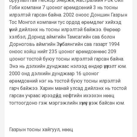
оруулалттай Нескор энержи, Австралийн Рок Ойл
Гоби компани 7 цооног өрөмдсөний 3 нь тосны
илрэлтэй гарсан байна. 2002 оноос Доншин Газрын
Тос Монгол компани тус ордод өрөмдлөг хийхэд
үүний дийлэнх нь тосны илрэлтэй байжээ. Өөрөөр
хэлбэл, Дорнод аймгийн Тамсагийн сав болон
Дорноговь аймгийн Зүүнбаянгийн сав газарт 1994
оноос хойш нийт 235 цооног өрөмдсөнөөс 209
цооног тостой буюу тосны илрэлтэй гарсан байна.
Энэ нь дэлхийн дунджаас нэлээд өндөр үзүүлэлт юм.
2000 онд дэлхийн дунджаар 16 цооног
өрөмдсөний нэг нь тостой буюу тосны илрэлтэй
гарч байжээ. Харин манай улсад дийлэнх нь тостой
гарсан учраас ирээдүйд нефтийн ихээхэн нөөц
тогтоогдоно гэж мэргэжлийн хүмүүс үзэж байсан юм.
Газрын тосны хайгуул, нөөц