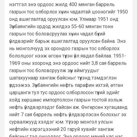
нэгтгэл энэ ордоос жилд 400 мянган баррель
газрын тос олборлох хүчин чадалтай цооногийг 1950
онд ашиглалтад оруулсан юм. Улмаар 1951 онд
Зүүнбаянгийн ордод жилдээ 55-60 мянган тонн
газрын тос боловсруулах хүчин чадал бүхий
үйлдвэрийг барьж ашиглалтад оруулсан байна. Энэ
нь монголчууд эх орондоо газрын тос олборлох
бололцоог нээж өгсөн түүхэн үйл явдал байлаа. 1951-
1969 оны хооронд энэ ордоос нийт 3,8 сая баррель
газрын тос боловсруулж зүүн аймгуудыг
шатахуунаар хангаж байсныг түүхэнд тэмдэглэн
үлдээжээ. Зүүнбаянгийн нефть парафин ихтэй, өтгөн
царцанги тул тус ордоос олборлосон түүхий эдийг
хойд хөршөөс импортолсон газрын тостой хольж
нефть үйлдвэрлэдэг байсан аж. Өнгөрсөн хугацаанд
нийт 7 сая баррель нефть үйлдвэрлэсэн болохыг эх
сурвалжууд хэлдэг юм. Үүгээр монгол улсын
нефтийн хэрэгцээний 20 гаруй хувийг хангаж
байсныг тэд онцолдог. Энэ ордоос манай улс нэг