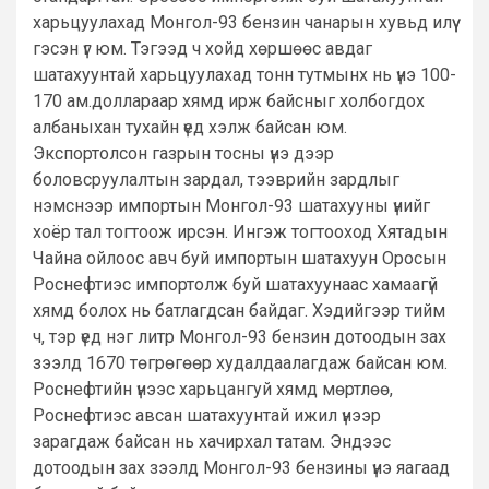
харьцуулахад Монгол-93 бензин чанарын хувьд илүү
гэсэн үг юм. Тэгээд ч хойд хөршөөс авдаг
шатахуунтай харьцуулахад тонн тутмынх нь үнэ 100-
170 ам.доллараар хямд ирж байсныг холбогдох
албаныхан тухайн үед хэлж байсан юм.
Экспортолсон газрын тосны үнэ дээр
боловсруулалтын зардал, тээврийн зардлыг
нэмснээр импортын Монгол-93 шатахууны үнийг
хоёр тал тогтоож ирсэн. Ингэж тогтооход Хятадын
Чайна ойлоос авч буй импортын шатахуун Оросын
Роснефтиэс импортолж буй шатахуунаас хамаагүй
хямд болох нь батлагдсан байдаг. Хэдийгээр тийм
ч, тэр үед нэг литр Монгол-93 бензин дотоодын зах
зээлд 1670 төгрөгөөр худалдаалагдаж байсан юм.
Роснефтийн үнээс харьцангуй хямд мөртлөө,
Роснефтиэс авсан шатахуунтай ижил үнээр
зарагдаж байсан нь хачирхал татам. Эндээс
дотоодын зах зээлд Монгол-93 бензины үнэ яагаад