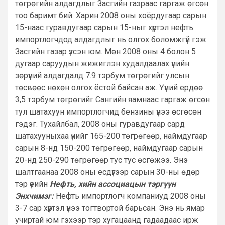
төгрөгийн алдагдлыг Засгийн газраас гаргаж өгсөн
тоо баримт бий. Харин 2008 оны хоёрдугаар сарын
15-наас гуравдугаар сарын 15-ныг хүртэл нефть
импортлогчдод алдагдлыг нь олгох боломжгүй гэж
Засгийн газар үзсэн юм. Мөн 2008 оны 4 болон 5
дугаар саруудын жижиглэн худалдаалах үнийн
зөрүүний алдагдалд 7.9 тэрбум төгрөгийг улсын
төсвөөс нөхөн олгох ёстой байсан аж. Үүний ердөө
3,5 тэрбум төгрөгийг Сангийн яамнаас гаргаж өгсөн
тул шатахуун импортлогчид бензины үнээ өсгөсөн
гэдэг. Тухайлбал, 2008 оны гуравдугаар сард
шатахууныхаа үнийг 165-200 төгрөгөөр, наймдугаар
сарын 8-нд 150-200 төгрөгөөр, наймдугаар сарын
20-нд 250-290 төгрөгөөр тус тус өсгөжээ. Энэ
шалтгаанаа 2008 оны есдүгээр сарын 30-ны өдөр
тэр үеийн
Нефть, хийн ассоциацын тэргүүн
Энхчимэг:
Нефть импортлогч компаниуд 2008 оны
3-7 сар хүртэл үнээ тогтвортой барьсан. Энэ нь ямар
учиртай юм гэхээр тэр хугацаанд гадаадаас ирж