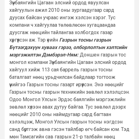
Зүүнбаянгийн Цагаан элсний ордод явуулсан
хайгуулын ажил 2010 оны зургаадугаар сард
дуусах байсан учраас ингэж хэлсэн хэрэг. Тус
компани ч хайгуулаа төлөвлөсөн хугацаандаа
дуусгаж нөөцийн тайлангаа холбогдох газар
хүргүүлсэн аж. Тэр үеийн
Газрын тосны газрын
Бүтээгдэхүүн хуваах гэрээ, олборлолтын хэлтсийн
мэргэжилтэн Дэмбэрэл-Ням:
Доншен газрын тос
монгол компани Зүүнбаянгийн Цагаан элсний ордод
хайгуул хийж 113 сая баррель газрын тосны
баталгаат нөөц урьдчилсан байдлаар тогтоож
үүнийгээ Газрын тосны газарт ирүүлсэн. Энэ нөөцийг
Газрын тосны газрын техникийн зөвлөл хэлэлцсэн.
Одоо Монгол Улсын Эрдэс баялгийн мэргэжлийн
зөвлөл хүлээн авах дутуу байгаа. Тус зөвлөл дээрх
нөөцийг 2010 оны наймдугаар сард багтаан
хэлэлцэж, Монгол Улсын газрын тосны нэгдсэн
санд бүртгэж авна гэсэн тайлбар өгч байсан юм. Тэд
мөн Тамсагийн сав газрын 21-р талбайн нөөц