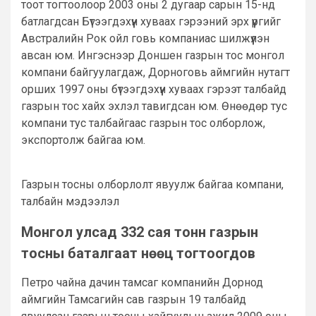
тоот тогтоолоор 2003 оны 2 дугаар сарын 15-нд
батлагдсан Бүтээгдэхүүн хуваах гэрээний эрх үүргийг
Австралийн Рок ойл говь компаниас шилжүүлэн
авсан юм. Ингэснээр Доншен газрын тос монгол
компани байгуулагдаж, Дорноговь аймгийн нутагт
орших 1997 оны бүтээгдэхүүн хуваах гэрээт талбайд
газрын тос хайх эхлэл тавигдсан юм. Өнөөдөр тус
компани тус талбайгаас газрын тос олборлож,
экспортолж байгаа юм.
Газрын тосны олборлолт явуулж байгаа компани,
талбайн мэдээлэл
Монгол улсад 332 сая тонн газрын
тосны баталгаат нөөц тогтоогдов
Петро чайна дачин тамсаг компанийн Дорнод
аймгийн Тамсагийн сав газрын 19 талбайд