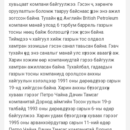
хувьцаат компани байгуулжээ. Гэсэн ч, хөрөнгө
оруулалтын боломж тааруу байснаас үүдэн энэ ажил
зогссон байна. Тухайн үед Английн British Petroleum
компани манай улсад 6 тэрбум баррель газрын
тосны нөөц байж болзошгүй гэж үзсэн байна.
Тиймдээ ч хайгуул хийж газрын тос олдвол
хамтран эзэмшье гэсэн санал тавьсан байна. Гэвч
тухайн үед энэ саналыг манай улс хүлээж аваагүй аж.
Харин хожим өөр компаниудтай гэрээ байгуулж
хамтран ажилласан байна. Тухайлбал, гадаадын
газрын тосны компаниуд оролцсон анхны
хайгуулын хэлэлцээр 1991 оны дөрөвдүгээр сарын
19-нд хийгдсэн байна. Харин анхны бүтээгдэхүүн
хуваах гэрээг Петро Чайна Дачин Тамсаг
компанитай Дорнод аймгийн Тосон уулын 19-р
талбайд 1993 оны дөрөвдүгээр сарын 6-ны өдөр
байгуулжээ. Харин удаах бүтээгдэхүүн хуваах гэрээг
1995 оны арванхоёрдугаар сарын 11-ний өдөр
Петро Чайна Дачин Тамсаг компанитай Дорнод