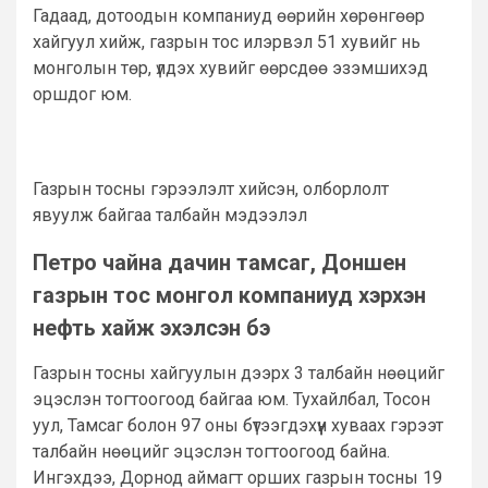
Гадаад, дотоодын компаниуд өөрийн хөрөнгөөр
хайгуул хийж, газрын тос илэрвэл 51 хувийг нь
монголын төр, үлдэх хувийг өөрсдөө эзэмшихэд
оршдог юм.
Газрын тосны гэрээлэлт хийсэн, олборлолт
явуулж байгаа талбайн мэдээлэл
Петро чайна дачин тамсаг, Доншен
газрын тос монгол компаниуд хэрхэн
нефть хайж эхэлсэн бэ
Газрын тосны хайгуулын дээрх 3 талбайн нөөцийг
эцэслэн тогтоогоод байгаа юм. Тухайлбал, Тосон
уул, Тамсаг болон 97 оны бүтээгдэхүүн хуваах гэрээт
талбайн нөөцийг эцэслэн тогтоогоод байна.
Ингэхдээ, Дорнод аймагт орших газрын тосны 19