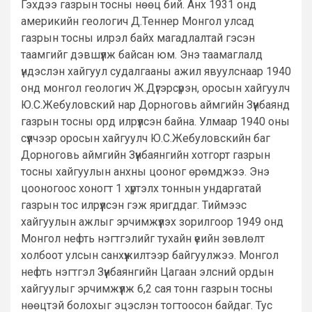
Гэхдээ газрын тосны нөөц бий. Анх 1931 онд
америкийн геологич Д.Теннер Монгол улсад
газрын тосны илрэл байх магадлалтай гэсэн
таамгийг дэвшүүлж байсан юм. Энэ таамаглалд
үндэслэн хайгуул судалгааны ажил явуулснаар 1940
онд монгол геологич Ж.Дүгэрсүрэн, оросын хайгуулч
Ю.С.Жебуловский нар Дорноговь аймгийн Зүүнбаянд
газрын тосны орд илрүүлсэн байна. Улмаар 1940 оны
сүүлчээр оросын хайгуулч Ю.С.Жебуловскийн баг
Дорноговь аймгийн Зүүнбаянгийн хотгорт газрын
тосны хайгуулын анхны цооног өрөмджээ. Энэ
цооногоос хоногт 1 хүртэлх тоннын ундаргатай
газрын тос илрүүлсэн гэж яригддаг. Тиймээс
хайгуулын ажлыг эрчимжүүлэх зорилгоор 1949 онд
Монгол нефть нэгтгэлийг тухайн үеийн зөвлөлт
холбоот улсын санхүүжилтээр байгуулжээ. Монгол
нефть нэгтгэл Зүүнбаянгийн Цагаан элсний ордын
хайгуулыг эрчимжүүлж 6,2 сая тонн газрын тосны
нөөцтэй болохыг эцэслэн тогтоосон байдаг. Тус