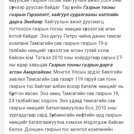
явуулсан газрын тосны хайгуулын ажил 2009 оны
сүүлчээр дууссан байдаг. Тэр үеийн
Газрын тосны
газрын Гэрээлэлт, хайгуул судалгааны хэлтсийн
дарга Энхбаяр
: Хайгуулын ажил дуусмагц
тогтоосон газрын тосны нөөцөө хүлээлгэж өгөх
ёстой байдаг. Энэ дагуу Петро чайна дачин тамсаг
компани Тамсагийн сав газрын газрын 19-р
талбайн нөөцийг хүлээлгэж өгсөн тухай хэлж
байсан юм. Тэгвэл 2010 оны хоёрдугаар сарын 27-
ны өдөр хавьцаа
Газрын тосны газрын дарга
агсан Амарсайхан:
Монгол Улсын эрдэс баялгийн
зөвлөл Тамсагийн сав газарт 119 гаруй сая тонн
газрын тос байгааг албан ёсоор баталж нөөцийг нь
бүртгэн авсан. Энэ нөөц Тамсагийн сав газрын 19,
24 талбайгаас олдсон. Энэ удаад тамсагийн сав
газрын нөөцийг баталгаажуулсан бол, 2010 оны
зургадугаар сард Зүүнбаянгийн нефтийн орд газрын
нөөцийг баталгаажуулна хэмээн мэдэгдэж байсан
билээ. Доншен газрын тос монгол компанийн