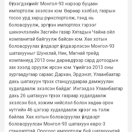
бүтээгдэхүүнийг Монгол-93 нэрээр буцаан
импортолж эхэлсэн юм. Өөрөөр хэлбэл, газрын
тосоо урд хөрш рүү экспортолж, тэнд нь
боловсруулж, эргүүлэн импортлох гэрээг
шинэчлэлийн Засгийн газар Хятадын Чайна ойл
компанитай байгуулж байсан юм. Хөх хотын
боловсруулах үйлдвэрт үйлдвэрлэсэн Монгол-93
шатахууныг Шунхлай, Ник, Магнай трейд
компаниуд 2013 оны дөрөвдүгээр сард дотоодын
зах зээлд оруулж ирсэн юм. Үүнийгээ 2013 оны
зургаадугаар сараас Дархан, Эрдэнэт, Улаанбаатар
дахь шатахуун түгээх станцуудаараа дамжуулан
худалдаалж эхэлсэн байдаг. Ингэхдээ Улаанбаатар
дахь 26 шатахуун түгээх газраар худалдаалж
эхэлсэн бол, хожим нийслэл болон хөдөө орон
нутгийн 46 цэгээр худалдаалж хүрээг нь тэлж
байлаа. Хөх хотын боловсруулах үйлдвэрт
боловсруулсан Монгол-93 шатахуун евро-3
стандарттай. Оросоос импортолж буй шатахуунтай