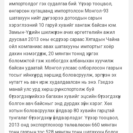
импортолдог гэх судалгаа бий. Үүгээр тооцвол,
өнгөрсөн хугацаанд импортолсон Монгол-93
шатахуун нийт дүнгээрээ дотоодын сарын
хэрэглээний 10 гаруй хувийг хангаж байсан юм.
Замын-Үүдийн шилжүүлэн ачих өргөтгөлийн ажил
дуусвал 2013 оны есдүгээр сараас Хятадын Чайна
ойл компаниас авах шатахууны импортыг хоёр
дахин нэмэгдүүлж, 20 мянган тоннд хүргэх
боломжтой гэж холбогдох албаныхан хуучилж
байсан удаатай. Монгол улсаас олборлосон газрын
тосыг ийнхүү урд хөршид боловсруулж, эргүүлэн эх
нутагт нь авч ирж худалдаалсан нь энэ. Гэхдээ
манай улс урд хөрш рүү экспортолж буй
бүтээгдэхүүнийхээ багахан хувийг эцсийн бүтээгдэхүүн
болгон авч байсныг энд дурдах зүйн хэрэг. Хөх
хотын боловсруулах үйлдвэр 80 хувийн гарцтай
тунгалаг бүтээгдэхүүн үйлдвэрлэдэг. Үүгээр тооцвол,
2013 онд экспортлохоор төлөвлөсөн 660 мянган
тонн газрын тос 528 мянган тонн шатахуун болох