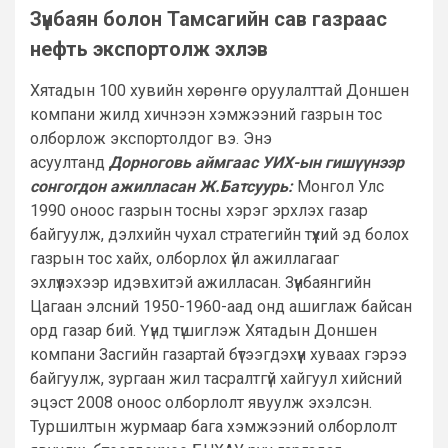
Зүүнбаян болон Тамсагийн сав газраас
нефть экспортолж эхлэв
Хятадын 100 хувийн хөрөнгө оруулалттай Доншен
компани жилд хичнээн хэмжээний газрын тос
олборлож экспортолдог вэ. Энэ
асуултанд
Дорноговь аймгаас УИХ-ын гишүүнээр
сонгогдон ажилласан Ж.Батсуурь:
Монгол Улс
1990 оноос газрын тосны хэрэг эрхлэх газар
байгуулж, дэлхийн чухал стратегийн түүхий эд болох
газрын тос хайх, олборлох үйл ажиллагааг
эхлүүлэхээр идэвхитэй ажилласан. Зүүнбаянгийн
Цагаан элсний 1950-1960-аад онд ашиглаж байсан
орд газар бий. Үүнд түшиглэж Хятадын Доншен
компани Засгийн газартай бүтээгдэхүүн хуваах гэрээ
байгуулж, зургаан жил тасралтгүй хайгуул хийсний
эцэст 2008 оноос олборлолт явуулж эхэлсэн.
Туршилтын журмаар бага хэмжээний олборлолт