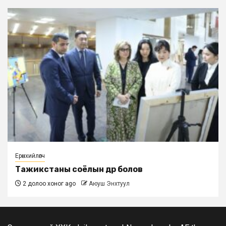
Ерөнхийлөгч
Тажикстаны соёлын өдөр болов
2 долоо хоног ago
Аюуш Энхтуул