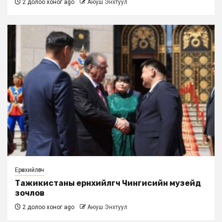
2 долоо хоног ago
Аюуш Энхтуул
Ерөнхийлөгч
Тажикистаны ерөнхийлөгч Чингисийн музейд
зочлов
2 долоо хоног ago
Аюуш Энхтуул