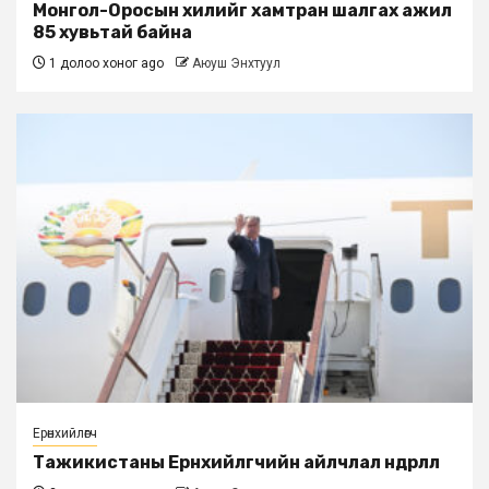
Монгол-Оросын хилийг хамтран шалгах ажил
85 хувьтай байна
1 долоо хоног ago
Аюуш Энхтуул
Ерөнхийлөгч
Тажикистаны Ерөнхийлөгчийн айлчлал өндөрлөлөө