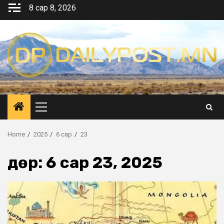
Skip
8 сар 8, 2026
to
content
Primary
Menu
Home
2025
6 сар
23
Өдөр:
6 сар 23, 2025