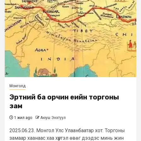
Монголд
Эртний ба орчин үеийн торгоны
зам
1 жил ago
Аюуш Энхтуул
2025.06.23. Монгол Улс Улаанбаатар хот. Торгоны
замаар хаанаас хаа хүртэл өвөг дээдэс минь жин