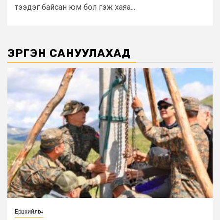
тээдэг байсан юм бол гэж хаяа...
ЭРГЭН САНУУЛАХАД
Ерөнхийлөгч