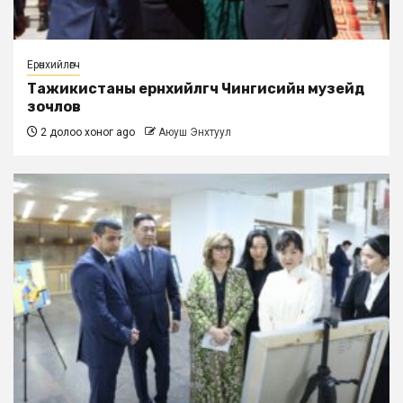
Ерөнхийлөгч
Тажикистаны ерөнхийлөгч Чингисийн музейд
зочлов
2 долоо хоног ago
Аюуш Энхтуул