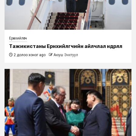
Ерөнхийлөгч
Тажикистаны Ерөнхийлөгчийн айлчлал өндөрлөлөө
2 долоо хоног ago
Аюуш Энхтуул