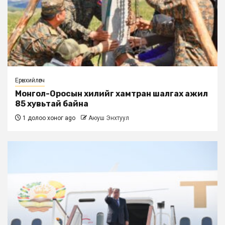
Ерөнхийлөгч
Монгол-Оросын хилийг хамтран шалгах ажил
85 хувьтай байна
1 долоо хоног ago
Аюуш Энхтуул