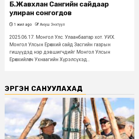
Б.Жавхлан Сангийн сайдаар
улиран сонгогдов
1 жил ago
Аюуш Энхтуул
2025.06.17. Монгол Улс. Улаанбаатар хот. УИХ.
Монгол Улсын Ерөнхий сайд Засгийн газрын
гишүүдэд нэр дэвшигчдийг Монгол Улсын
Ерөнхийлөгч Ухнаагийн Хүрэлсүхэд...
ЭРГЭН САНУУЛАХАД