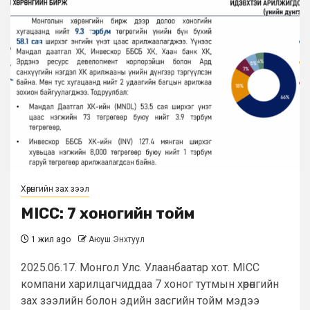
Хөрөнгийн зах зээл
MICC: 7 хоногийн тойм
1 жил ago
Аюуш Энхтуул
2025.06.17. Монгол Улс. Улаанбаатар хот. MICC
компани харилцагчиддаа 7 хоног тутмын хөрөнгийн
зах зээлийн болон эдийн засгийн тойм мэдээ