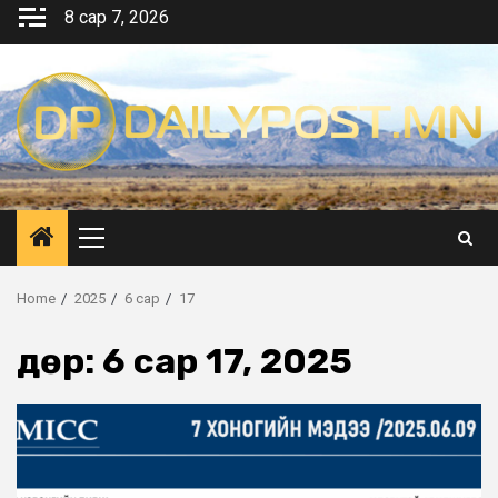
Skip
8 сар 7, 2026
to
content
Primary
Menu
Home
2025
6 сар
17
Өдөр:
6 сар 17, 2025