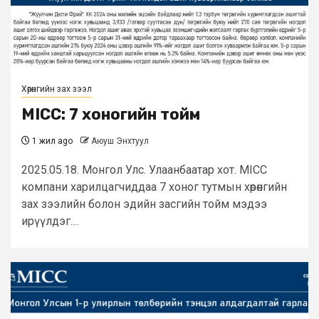
Хөрөнгийн зах зээл
MICC: 7 хоногийн тойм
1 жил ago
Аюуш Энхтуул
2025.05.18. Монгол Улс. Улаанбаатар хот. MICC
компани харилцагчиддаа 7 хоног тутмын хөрөнгийн
зах зээлийн болон эдийн засгийн тойм мэдээ
ирүүлдэг....