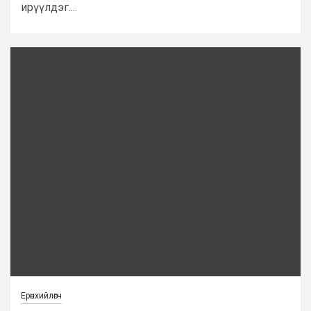
ирүүлдэг....
Ерөнхийлөгч