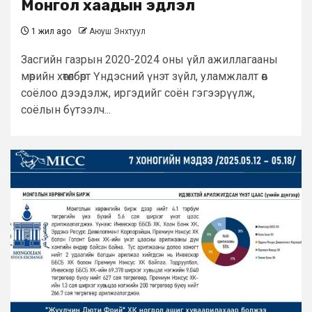
Монгол хаадын эдлэл
1 жил ago
Аюуш Энхтуул
Засгийн газрын 2020-2024 оны үйл ажиллагааны
мөрийн хөтөлбөрт Үндэсний үнэт зүйл, уламжлалт өв
соёлоо дээдэлж, иргэдийг соён гэгээрүүлж,
соёлын бүтээлч...