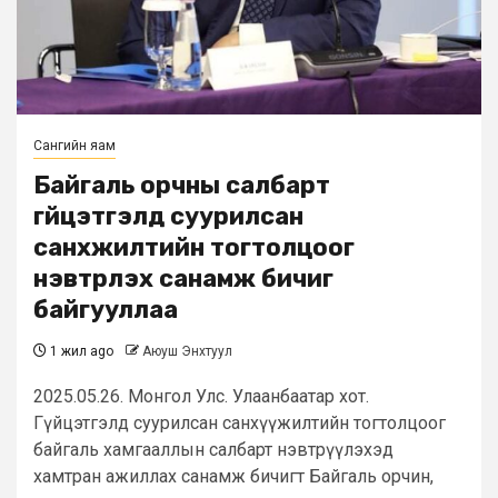
Сангийн яам
Байгаль орчны салбарт
гүйцэтгэлд суурилсан
санхүүжилтийн тогтолцоог
нэвтрүүлэх санамж бичиг
байгууллаа
1 жил ago
Аюуш Энхтуул
2025.05.26. Монгол Улс. Улаанбаатар хот.
Гүйцэтгэлд суурилсан санхүүжилтийн тогтолцоог
байгаль хамгааллын салбарт нэвтрүүлэхэд
хамтран ажиллах санамж бичигт Байгаль орчин,