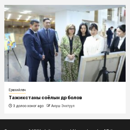
Ерөнхийлөгч
Тажикстаны соёлын өдөр болов
3 долоо хоног ago
Аюуш Энхтуул