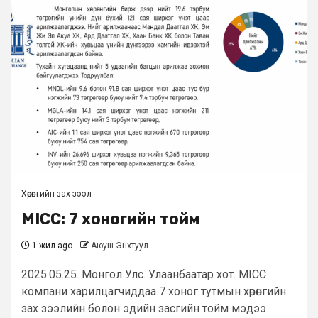
Хөрөнгийн зах зээл
MICC: 7 хоногийн тойм
1 жил ago
Аюуш Энхтуул
2025.05.25. Монгол Улс. Улаанбаатар хот. MICC
компани харилцагчиддаа 7 хоног тутмын хөрөнгийн
зах зээлийн болон эдийн засгийн тойм мэдээ