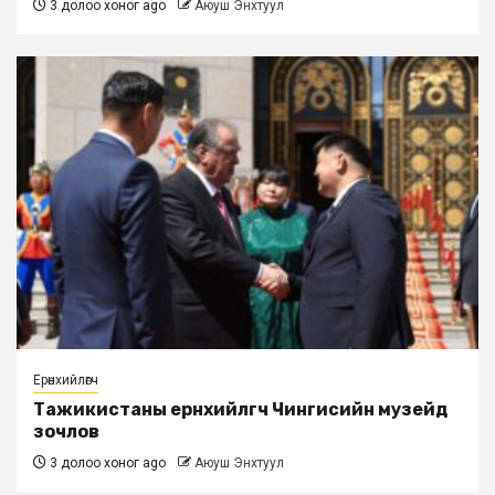
3 долоо хоног ago
Аюуш Энхтуул
Ерөнхийлөгч
Тажикистаны ерөнхийлөгч Чингисийн музейд
зочлов
3 долоо хоног ago
Аюуш Энхтуул