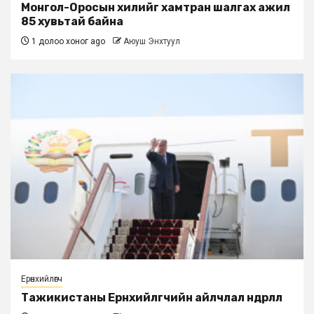
Монгол-Оросын хилийг хамтран шалгах ажил
85 хувьтай байна
1 долоо хоног ago
Аюуш Энхтуул
Ерөнхийлөгч
Тажикистаны Ерөнхийлөгчийн айлчлал өндөрлөлөө