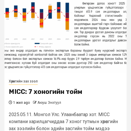
Хөрөнгийн зах зээл
MICC: 7 хоногийн тойм
1 жил ago
Аюуш Энхтуул
2025.05.11. Монгол Улс. Улаанбаатар хот. MICC
компани харилцагчиддаа 7 хоног тутмын хөрөнгийн
зах зээлийн болон эдийн засгийн тойм мэдээ