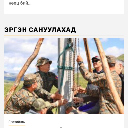
нөөц бий....
ЭРГЭН САНУУЛАХАД
Ерөнхийлөгч