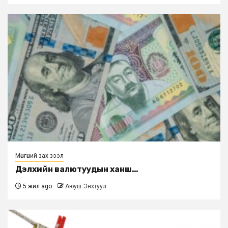
Мөнгөний зах зээл
Дэлхийн валютуудын ханш…
5 жил ago
Аюуш Энхтуул