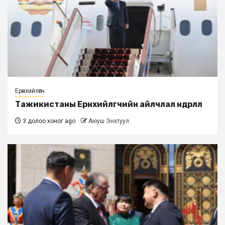
Ерөнхийлөгч
Тажикистаны Ерөнхийлөгчийн айлчлал өндөрлөлөө
3 долоо хоног ago
Аюуш Энхтуул