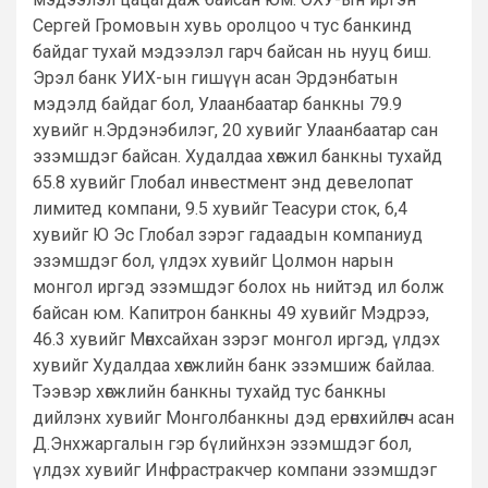
Сергей Громовын хувь оролцоо ч тус банкинд
байдаг тухай мэдээлэл гарч байсан нь нууц биш.
Эрэл банк УИХ-ын гишүүн асан Эрдэнбатын
мэдэлд байдаг бол, Улаанбаатар банкны 79.9
хувийг н.Эрдэнэбилэг, 20 хувийг Улаанбаатар сан
эзэмшдэг байсан. Худалдаа хөгжил банкны тухайд
65.8 хувийг Глобал инвестмент энд девелопат
лимитед компани, 9.5 хувийг Теасури сток, 6,4
хувийг Ю Эс Глобал зэрэг гадаадын компаниуд
эзэмшдэг бол, үлдэх хувийг Цолмон нарын
монгол иргэд эзэмшдэг болох нь нийтэд ил болж
байсан юм. Капитрон банкны 49 хувийг Мэдрээ,
46.3 хувийг Мөнхсайхан зэрэг монгол иргэд, үлдэх
хувийг Худалдаа хөгжлийн банк эзэмшиж байлаа.
Тээвэр хөгжлийн банкны тухайд тус банкны
дийлэнх хувийг Монголбанкны дэд ерөнхийлөгч асан
Д.Энхжаргалын гэр бүлийнхэн эзэмшдэг бол,
үлдэх хувийг Инфрастракчер компани эзэмшдэг