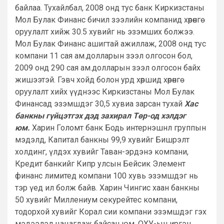
байлаа. Тухайлбал, 2008 онд тус банк Киркизстаны
Мол Булак Финанс бичил зээлийн компанид хөрөнгө
оруулалт хийж 30.5 хувийг нь эзэмших болжээ.
Мол Булак Финанс ашигтай ажиллаж, 2008 онд тус
компани 11 сая ам.долларын зээл олгосон бол,
2009 онд 290 сая ам.долларын зээл олгосон байх
жишээтэй. Гэвч хойд болон урд хөршид хөрөнгө
оруулалт хийх үүднээс Киркизстаны Мол Булак
Финансад эзэмшдэг 30,5 хувиа зарсан тухай
Хас
банкны гүйцэтгэх дэд захирал Төр-од хэлдэг
юм.
Харин Голомт банк Бодь интернэшнл группын
мэдэлд, Капитал банкны 99,9 хувийг Бишрэлт
холдинг, үлдэх хувийг Таван-эрдэнэ компани,
Кредит банкийг Кипр улсын Бейсик Элемент
финанс лимитед компани 100 хувь эзэмшдэг нь
тэр үед ил болж байв. Харин Чингис хаан банкны
50 хувийг Миллениум секурейтес компани,
тодорхой хувийг Корал сии компани эзэмшдэг гэх
мэдээлэл цацагдаж байсан юм. ОХУ-ын иргэн