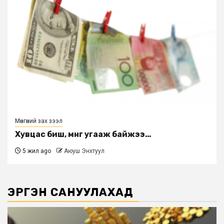
Мөнгөний зах зээл
Хувцас биш, мөнгө угааж байжээ…
5 жил ago
Аюуш Энхтуул
ЭРГЭН САНУУЛАХАД