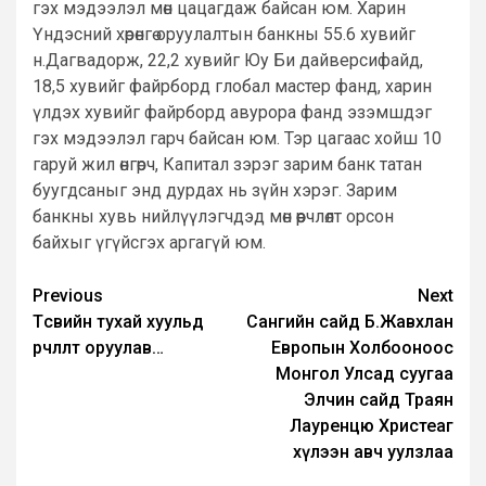
гэх мэдээлэл мөн цацагдаж байсан юм. Харин
Үндэсний хөрөнгө оруулалтын банкны 55.6 хувийг
н.Дагвадорж, 22,2 хувийг Юу Би дайверсифайд,
18,5 хувийг файрборд глобал мастер фанд, харин
үлдэх хувийг файрборд авурора фанд эзэмшдэг
гэх мэдээлэл гарч байсан юм. Тэр цагаас хойш 10
гаруй жил өнгөрч, Капитал зэрэг зарим банк татан
буугдсаныг энд дурдах нь зүйн хэрэг. Зарим
банкны хувь нийлүүлэгчдэд мөн өөрчлөлт орсон
байхыг үгүйсгэх аргагүй юм.
Post
Previous
Next
Төсвийн тухай хуульд
Сангийн сайд Б.Жавхлан
navigation
өөрчлөлт оруулав…
Европын Холбооноос
Монгол Улсад суугаа
Элчин сайд Траян
Лауренцю Христеаг
хүлээн авч уулзлаа