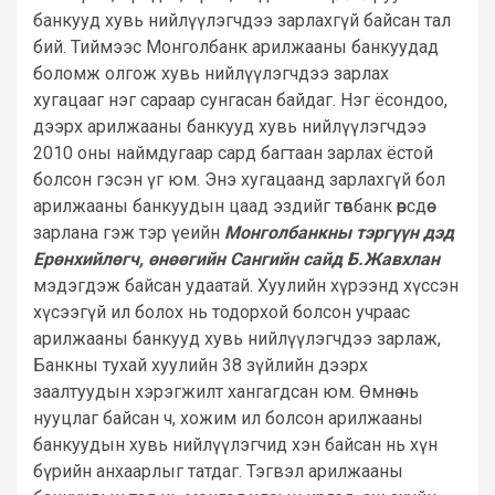
банкууд хувь нийлүүлэгчдээ зарлахгүй байсан тал
бий. Тиймээс Монголбанк арилжааны банкуудад
боломж олгож хувь нийлүүлэгчдээ зарлах
хугацааг нэг сараар сунгасан байдаг. Нэг ёсондоо,
дээрх арилжааны банкууд хувь нийлүүлэгчдээ
2010 оны наймдугаар сард багтаан зарлах ёстой
болсон гэсэн үг юм. Энэ хугацаанд зарлахгүй бол
арилжааны банкуудын цаад эздийг төвбанк өөрсдөө
зарлана гэж тэр үеийн
Монголбанкны тэргүүн дэд
Ерөнхийлөгч, өнөөгийн Сангийн сайд Б.Жавхлан
мэдэгдэж байсан удаатай. Хуулийн хүрээнд хүссэн
хүсээгүй ил болох нь тодорхой болсон учраас
арилжааны банкууд хувь нийлүүлэгчдээ зарлаж,
Банкны тухай хуулийн 38 зүйлийн дээрх
заалтуудын хэрэгжилт хангагдсан юм. Өмнө нь
нууцлаг байсан ч, хожим ил болсон арилжааны
банкуудын хувь нийлүүлэгчид хэн байсан нь хүн
бүрийн анхаарлыг татдаг. Тэгвэл арилжааны