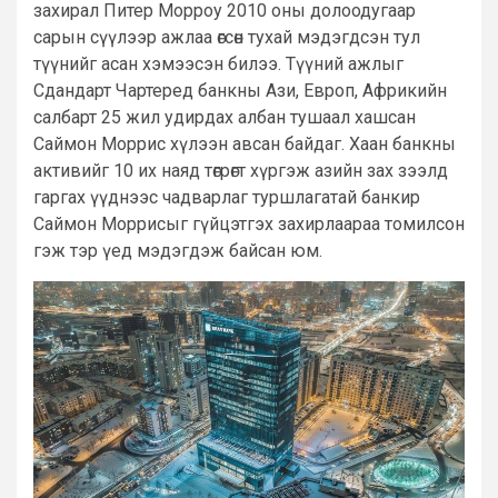
захирал Питер Морроу 2010 оны долоодугаар
сарын сүүлээр ажлаа өгсөн тухай мэдэгдсэн тул
түүнийг асан хэмээсэн билээ. Түүний ажлыг
Сдандарт Чартеред банкны Ази, Европ, Африкийн
салбарт 25 жил удирдах албан тушаал хашсан
Саймон Моррис хүлээн авсан байдаг. Хаан банкны
активийг 10 их наяд төгрөгт хүргэж азийн зах зээлд
гаргах үүднээс чадварлаг туршлагатай банкир
Саймон Моррисыг гүйцэтгэх захирлаараа томилсон
гэж тэр үед мэдэгдэж байсан юм.