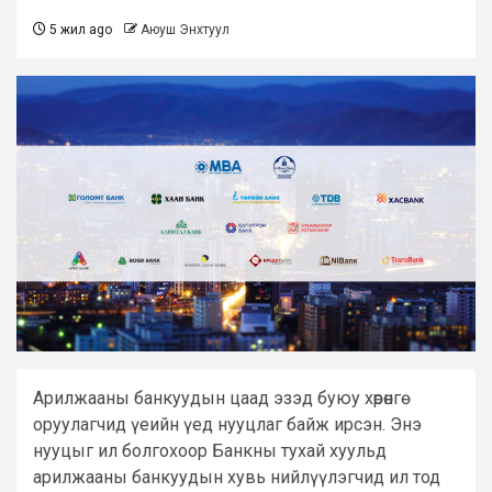
5 жил ago
Аюуш Энхтуул
Арилжааны банкуудын цаад эзэд буюу хөрөнгө
оруулагчид үеийн үед нууцлаг байж ирсэн. Энэ
нууцыг ил болгохоор Банкны тухай хуульд
арилжааны банкуудын хувь нийлүүлэгчид ил тод