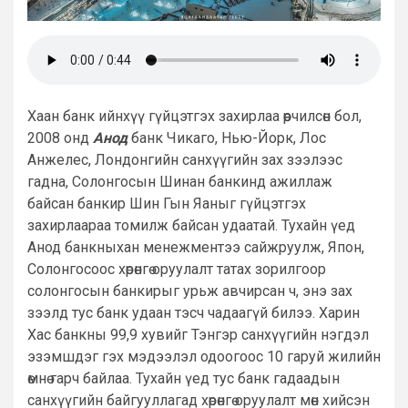
Хаан банк ийнхүү гүйцэтгэх захирлаа өөрчилсөн бол,
2008 онд
Анод
банк Чикаго, Нью-Йорк, Лос
Анжелес, Лондонгийн санхүүгийн зах зээлээс
гадна, Солонгосын Шинан банкинд ажиллаж
байсан банкир Шин Гын Яаныг гүйцэтгэх
захирлаараа томилж байсан удаатай. Тухайн үед
Анод банкныхан менежментээ сайжруулж, Япон,
Солонгосоос хөрөнгө оруулалт татах зорилгоор
солонгосын банкирыг урьж авчирсан ч, энэ зах
зээлд тус банк удаан тэсч чадаагүй билээ. Харин
Хас банкны 99,9 хувийг Тэнгэр санхүүгийн нэгдэл
эзэмшдэг гэх мэдээлэл одоогоос 10 гаруй жилийн
өмнө гарч байлаа. Тухайн үед тус банк гадаадын
санхүүгийн байгууллагад хөрөнгө оруулалт мөн хийсэн