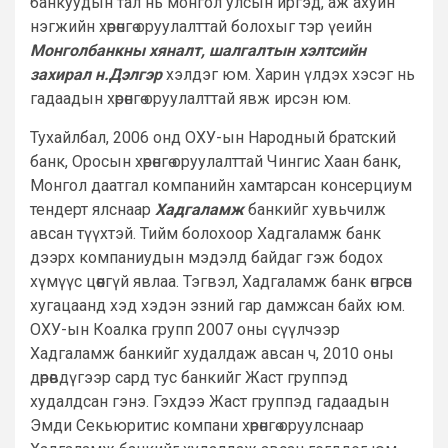
банкуудын тал нь монгол улсын иргэд, аж ахуйн
нэгжийн хөрөнгө оруулалттай болохыг тэр үеийн
Монголбанкны хяналт, шалгалтын хэлтсийн
захирал н.Дэлгэр
хэлдэг юм. Харин үлдэх хэсэг нь
гадаадын хөрөнгө оруулалттай явж ирсэн юм.
Тухайлбал, 2006 онд ОХУ-ын Народный братский
банк, Оросын хөрөнгө оруулалттай Чингис Хаан банк,
Монгол даатгал компанийн хамтарсан консерциум
тендерт ялснаар
Хадгаламж
банкийг хувьчилж
авсан түүхтэй. Тийм болохоор Хадгаламж банк
дээрх компаниудын мэдэлд байдаг гэж бодох
хүмүүс цөөнгүй явлаа. Тэгвэл, Хадгаламж банк өнгөрсөн
хугацаанд хэд хэдэн эзний гар дамжсан байх юм.
ОХУ-ын Коалка групп 2007 оны сүүлчээр
Хадгаламж банкийг худалдаж авсан ч, 2010 оны
дөрөвдүгээр сард тус банкийг Жаст группэд
худалдсан гэнэ. Гэхдээ Жаст группэд гадаадын
Эмди Секьюритис компани хөрөнгө оруулснаар