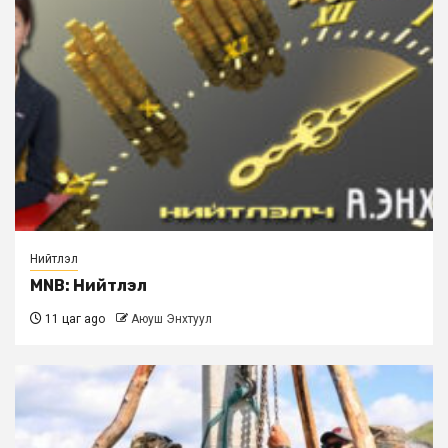
Нийтлэл
MNB: Нийтлэл
11 цаг ago
Аюуш Энхтуул