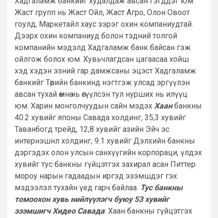
Хадгаламж банкийг худалдаж авсан гэгддэг юм.
Жаст групп нь Жаст Ойл, Жаст Агро, Олон Овоот
гоулд, Маркетайл хаус зэрэг охин компаниудтай.
Дээрх охин компаниуд болон тэдний толгой
компанийн мэдэлд Хадгаламж банк байсан гэж
ойлгож болох юм. Хувьчлагдсан цагаасаа хойш
хэд хэдэн эзний гар дамжсаны эцэст Хадгаламж
банкийг Төрийн банкинд нэгтгэж улсад эргүүлэн
авсан тухай өмнө нь өгүүлсэн тул нурших нь илүүц
юм. Харин монголчуудын сайн мэдэх
Хаан
банкны
40.2 хувийг японы Савада холдинг, 35,3 хувийг
Таванбогд трейд, 12,8 хувийг азийн Эйч эс
интернэшнл холдинг, 9.1 хувийг Дэлхийн банкны
дэргэдэх олон улсын санхүүгийн корпораци, үлдэх
хувийг тус банкны гүйцэтгэх захирал асан Питтер
мороу нарын гадаадын иргэд эзэмшдэг гэх
мэдээлэл тухайн үед гарч байлаа.
Тус банкны
томоохон хувь нийлүүлэгч буюу 53 хувийг
эзэмшигч Хидео Савада
: Хаан банкны гүйцэтгэх