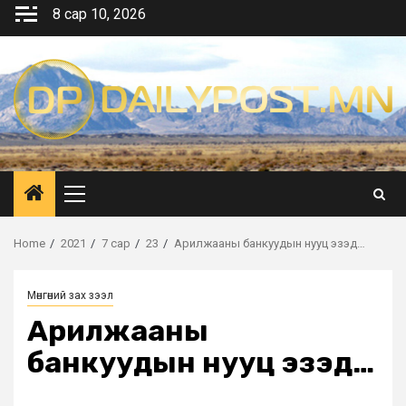
Skip
8 сар 10, 2026
to
content
Primary
Menu
Home
2021
7 сар
23
Арилжааны банкуудын нууц эзэд…
Мөнгөний зах зээл
Арилжааны
банкуудын нууц эзэд…