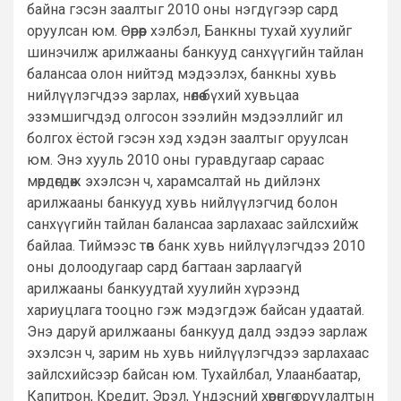
байна гэсэн заалтыг 2010 оны нэгдүгээр сард
оруулсан юм. Өөрөөр хэлбэл, Банкны тухай хуулийг
шинэчилж арилжааны банкууд санхүүгийн тайлан
балансаа олон нийтэд мэдээлэх, банкны хувь
нийлүүлэгчдээ зарлах, нөлөө бүхий хувьцаа
эзэмшигчдэд олгосон зээлийн мэдээллийг ил
болгох ёстой гэсэн хэд хэдэн заалтыг оруулсан
юм. Энэ хууль 2010 оны гуравдугаар сараас
мөрдөгдөж эхэлсэн ч, харамсалтай нь дийлэнх
арилжааны банкууд хувь нийлүүлэгчид болон
санхүүгийн тайлан балансаа зарлахаас зайлсхийж
байлаа. Тиймээс төв банк хувь нийлүүлэгчдээ 2010
оны долоодугаар сард багтаан зарлаагүй
арилжааны банкуудтай хуулийн хүрээнд
хариуцлага тооцно гэж мэдэгдэж байсан удаатай.
Энэ даруй арилжааны банкууд далд эздээ зарлаж
эхэлсэн ч, зарим нь хувь нийлүүлэгчдээ зарлахаас
зайлсхийсээр байсан юм. Тухайлбал, Улаанбаатар,
Капитрон, Кредит, Эрэл, Үндэсний хөрөнгө оруулалтын