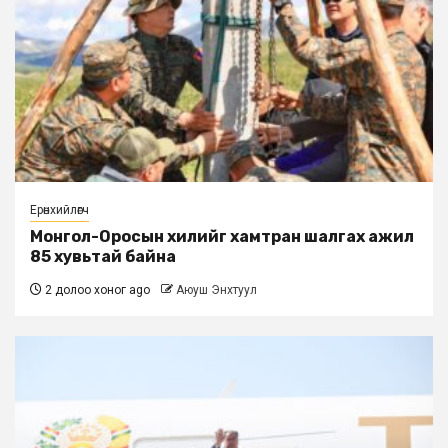
Ерөнхийлөгч
Монгол-Оросын хилийг хамтран шалгах ажил
85 хувьтай байна
2 долоо хоног ago
Аюуш Энхтуул