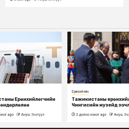
Ерөнхийлөгч
таны Ерөнхийлөгчийн
Тажикистаны ерөнхий
 өндөрлөлөө
Чингисийн музейд зоч
оног ago
Аюуш Энхтуул
2 долоо хоног ago
Аюуш Эн