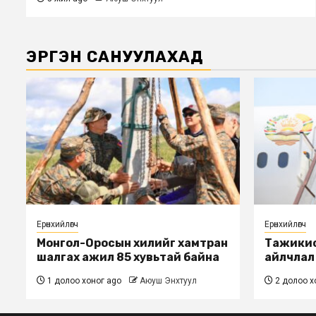
ЭРГЭН САНУУЛАХАД
Ерөнхийлөгч
Ерөнхийлөгч
Монгол-Оросын хилийг хамтран
Тажикис
шалгах ажил 85 хувьтай байна
айлчлал
1 долоо хоног ago
Аюуш Энхтуул
2 долоо х