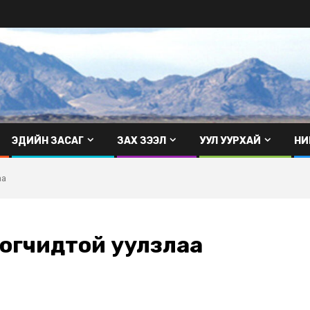
ЭДИЙН ЗАСАГ
ЗАХ ЗЭЭЛ
УУЛ УУРХАЙ
НИ
аа
нгогчидтой уулзлаа