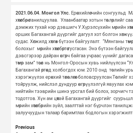
2021.06.04. Монгол Улс.
Ерөнхийлөгчийн сонгуульд М
хөтөлбөрөө танилцуулав. Улаанбаатар хотын төвлөрлийг
дэмжих тухай нэр дэвшигч У.Хүрэлсүхийн мөрийн хөтөлб
орших Багахангай дүүргийг дагуул хот болгон хөгжүү
судас. Хөгжилд хөтлөх бүтээн байгуулалт. “Мянганы т
болохыг мөрийн хөтөлбөртөө тусгасан. Энэ бүтээн байгу
дэвсгэрээр дайран өнгөрч байгаа учраас үүнийг дага
төмөр зам” төсөл нь Монгол-Оросын хувь нийлүүлсэн “У
Багахангай өртөөнд холбогдох юм. 2010 онд төслийн у
хэрэгжүүлэх ерөнхий төлөвлөгөөг боловсруулсан.Төсли
тойруулж, нийслэл дундуур өнгөрүүлэлгүй явуулах ю
нийтийн тээврийн шинэ урсгал бий болох, зорчигч т
тодотгов. Хүн ам цөөтэй Багахангай дүүргийг суурь
мөрийн хөтөлбөрийн зүйл, заалттай нэг бүрчлэн танил
залуучуудын талаар баримтлах бодлогын хэрэгжилт
Post
Previous