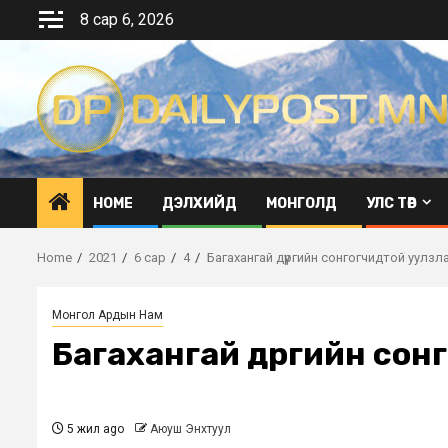
Skip
8 сар 6, 2026
to
content
HOME
ДЭЛХИЙД
МОНГОЛД
УЛС ТӨР
Home
2021
6 сар
4
Багахангай дүүргийн сонгогчидтой уулзл
Монгол Ардын Нам
Багахангай дүүргийн со
5 жил ago
Аюуш Энхтуул