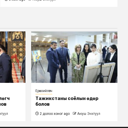
Ерөнхийлөгч
лөгч
Тажикстаны соёлын өдөр
лов
болов
хтуул
2 долоо хоног ago
Аюуш Энхтуул