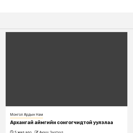
Монгол Ардын Нам
Архангай аймгийн сонгогчидтой уулзлаа
5 жил ago
Аюуш Энхтуул