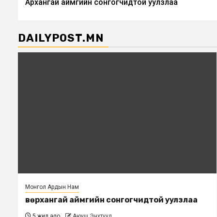
Архангай аймгийн сонгогчидтой уулзлаа
navigation
DAILYPOST.MN
Монгол Ардын Нам
Өвөрхангай аймгийн сонгогчидтой уулзлаа
5 жил ago
Аюуш Энхтуул