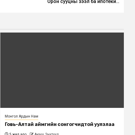
Орон сууцны зээл ба ипотеки…
Монгол Ардын Нам
Говь-Алтай аймгийн сонгогчидтой уулзлаа
5 жил ago
Аюуш Энхтуул