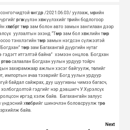
нгогчидтой өчигдөр /2021.06.03/ уулзаж, мөрийн
үүргийг өргөжүүлэн хөгжүүлэхийг төрийн бодлогоор
 хөтөлбөрт төмөр зам болон авто замын зангилаан дээр
сүх уулзалтын эхэнд “Төмөр зам бол хөгжлийн төмөр
 босоо тэнхлэгийн төмөр замын нэгдсэн сүлжээтэй
 “Богдхан” төмөр зам Багахангай дүүргийн нутаг
нэ гэдэгт итгэлтэй байна” хэмээн онцлов. Богдхан
ртөөнөөс салаалан Богдхан уулын урдуур тойрч
айдын захирамжаар ажлын хэсэг байгуулж, төслийг
спорт, импортын ачаа тээврийг Богд уулын урдуур
гүй байдал сайжрах, дуу шуугианы чимээ багасч,
ч холбогдолтой гэдгийг нэр дэвшигч У.Хүрэлсүх
 оролцсон иргэд хэлж байв. Багахангайн залуус
үндэсний хөтөлбөрийг шинэчлэн боловсруулж төрөөс
лэрхийлж байв.
Next