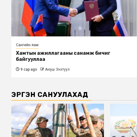
Сангийн яам
Хамтын ажиллагааны санамж бичиг
байгууллаа
9 сар ago
Аюуш Энхтуул
ЭРГЭН САНУУЛАХАД