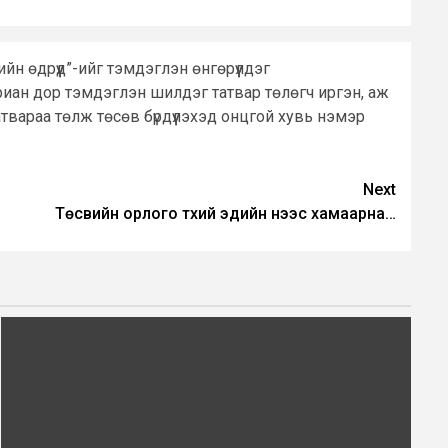
н өдрүүд”-ийг тэмдэглэн өнгөрүүлдэг
риан дор тэмдэглэн шилдэг татвар төлөгч иргэн, аж
твараа төлж төсөв бүрдүүлэхэд онцгой хувь нэмэр
Next
Төсвийн орлого түүхий эдийн үнээс хамаарна…