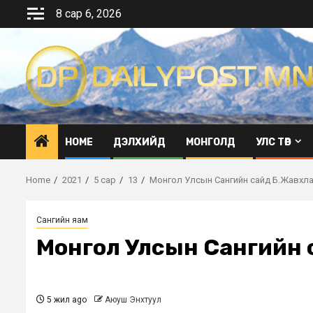
Skip
8 сар 6, 2026
to
content
HOME
ДЭЛХИЙД
МОНГОЛД
УЛС ТӨР
Home
2021
5 сар
13
Монгол Улсын Сангийн сайд Б.Жавхла
Сангийн яам
Монгол Улсын Сангийн 
5 жил ago
Аюуш Энхтуул