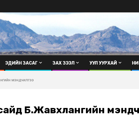
ЭДИЙН ЗАСАГ
ЗАХ ЗЭЭЛ
УУЛ УУРХАЙ
НИ
нгийн мэндчилгээ
сайд Б.Жавхлангийн мэнд