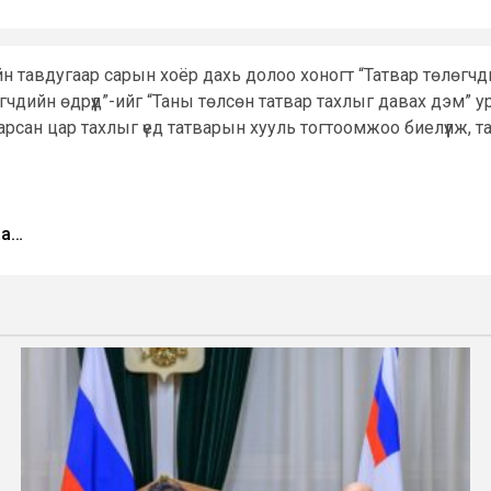
н тавдугаар сарын хоёр дахь долоо хоногт “Татвар төлөгчдий
чдийн өдрүүд”-ийг “Таны төлсөн татвар тахлыг давах дэм” у
рсан цар тахлыг үед татварын хууль тогтоомжоо биелүүлж, та
аа…