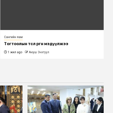
Сангийн яам
Тогтоолын төсөл өргөн мэдүүлжээ
1 жил ago
Аюуш Энхтуул