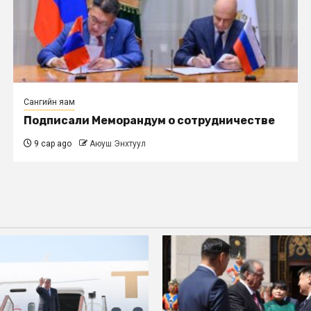
Сангийн яам
Подписали Меморандум о сотрудничестве
9 сар ago
Аюуш Энхтуул