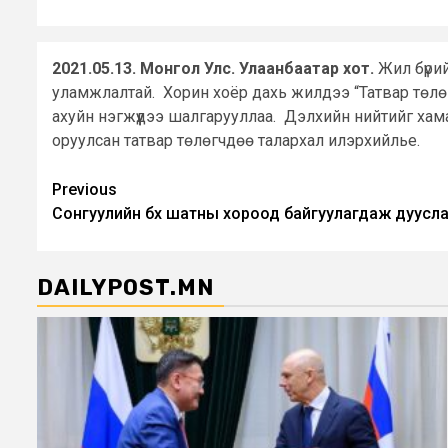
2021.05.13. Монгол Улс. Улаанбаатар хот.
Жил бүрий
уламжлалтай. Хорин хоёр дахь жилдээ “Татвар төлөг
ахуйн нэгжүүдээ шалгарууллаа. Дэлхийн нийтийг хама
оруулсан татвар төлөгчдөө талархал илэрхийлье.
Post
Previous
Сонгуулийн бүх шатны хороод байгуулагдаж дуусл
navigation
DAILYPOST.MN