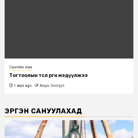
Сангийн яам
Тогтоолын төсөл өргөн мэдүүлжээ
1 жил ago
Аюуш Энхтуул
ЭРГЭН САНУУЛАХАД