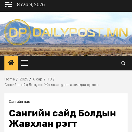
Skip
8 сар 8, 2026
to
content
Primary
Menu
Home
2025
6 сар
18
Сангийн сайд Болдын Жавхлан үүрэгт ажилдаа орлоо
Сангийн яам
Сангийн сайд Болдын
Жавхлан үүрэгт