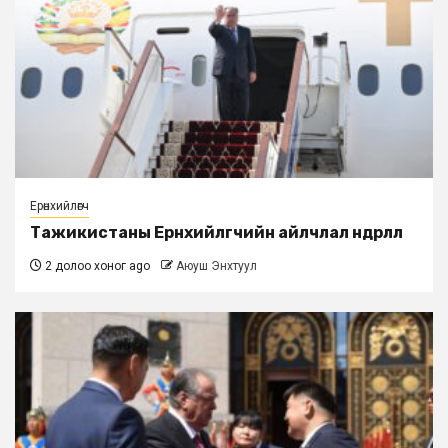
Ерөнхийлөгч
Тажикистаны Ерөнхийлөгчийн айлчлал өндөрлөлөө
2 долоо хоног ago
Аюуш Энхтуул