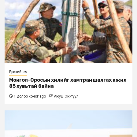
Ерөнхийлөгч
Монгол-Оросын хилийг хамтран шалгах ажил
85 хувьтай байна
1 долоо хоног ago
Аюуш Энхтуул