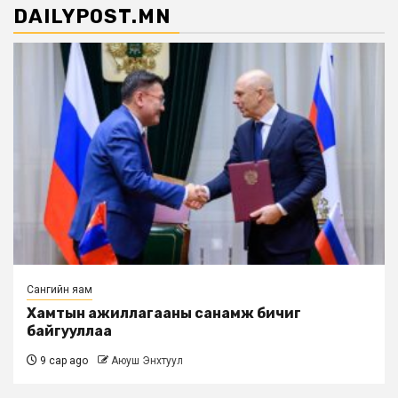
DAILYPOST.MN
Сангийн яам
Хамтын ажиллагааны санамж бичиг
байгууллаа
9 сар ago
Аюуш Энхтуул