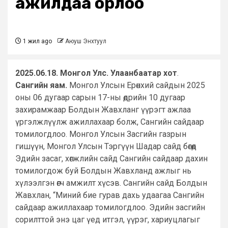
ажилдаа орлоо
1 жил ago
Аюуш Энхтуул
2025.06.18. Монгол Улс. Улаанбаатар хот
.
Сангийн яам.
Монгол Улсын Ерөнхий сайдын 2025
оны 06 дугаар сарын 17-ны өдрийн 10 дугаар
захирамжаар Болдын Жавхланг үүрэгт ажлаа
үргэлжлүүлж ажиллахаар болж, Сангийн сайдаар
томилогдлоо. Монгол Улсын Засгийн газрын
гишүүн, Монгол Улсын Тэргүүн Шадар сайд бөгөөд
Эдийн засаг, хөгжлийн сайд Сангийн сайдаар дахин
томилогдож буй Болдын Жавхланд ажлыг нь
хүлээлгэн өгч амжилт хүсэв. Сангийн сайд Болдын
Жавхлан, “Миний бие гурав дахь удаагаа Сангийн
сайдаар ажиллахаар томилогдлоо. Эдийн засгийн
сорилттой энэ цаг үед итгэл, үүрэг, хариуцлагыг