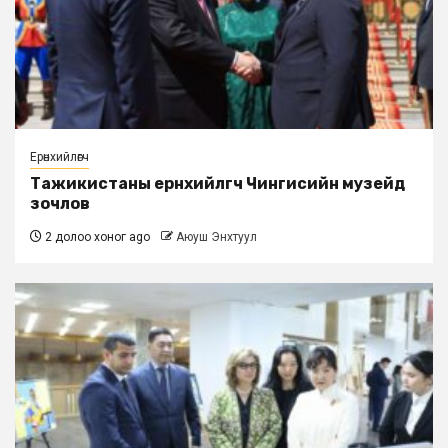
Ерөнхийлөгч
Тажикистаны ерөнхийлөгч Чингисийн музейд
зочлов
2 долоо хоног ago
Аюуш Энхтуул