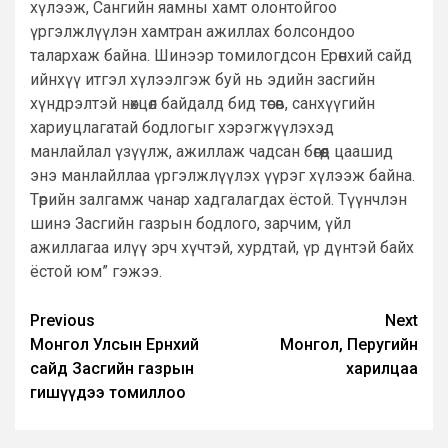
хүлээж, Сангийн яамны хамт олонтойгоо
үргэлжлүүлэн хамтран ажиллах болсондоо
талархаж байна. Шинээр томилогдсон Eрөнхий сайд
ийнхүү итгэл хүлээлгэж буй нь эдийн засгийн
хүндрэлтэй нөхцөл байдалд бид төсөв, санхүүгийн
хариуцлагатай бодлогыг хэрэгжүүлэхэд
манлайлал үзүүлж, ажиллаж чадсан бөгөөд цаашид
энэ манлайллаа үргэлжлүүлэх үүрэг хүлээж байна.
Төрийн залгамж чанар хадгалагдах ёстой. Түүнчлэн
шинэ Засгийн газрын бодлого, зарчим, үйл
ажиллагаа илүү эрч хүчтэй, хурдтай, үр дүнтэй байх
ёстой юм” гэжээ.
Post
Previous
Next
Монгол Улсын Ерөнхий
Монгол, Перугийн
navigation
сайд Засгийн газрын
харилцаа
гишүүдээ томиллоо