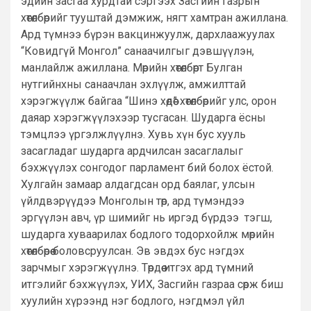
эдийн засгаа хурдтай сэргээх Засгийн газрын
хөтөлбөрийг тууштай дэмжиж, нягт хамтран ажиллана.
Ард түмнээ бүрэн вакцинжуулж, дархлаажуулах
“Ковидгүй Монгол” санаачилгыг дэвшүүлэн,
манлайлж ажиллана. Мөрийн хөтөлбөрт Булган
нутгийнхны санаачлан эхлүүлж, амжилттай
хэрэгжүүлж байгаа “Шинэ хөдөө” хөтөлбөрийг улс, орон
даяар хэрэгжүүлэхээр тусгасан. Шударга ёсны
тэмцлээ үргэлжлүүлнэ. Хувь хүн бус хууль
засагладаг шударга ардчилсан засаглалыг
бэхжүүлэх сонгодог парламент бий болох ёстой.
Хулгайн замаар алдагдсан орд баялаг, улсын
үйлдвэрүүдээ Монголын төр, ард түмэндээ
эргүүлэн авч, үр шимийг нь иргэд бүрдээ тэгш,
шударга хуваарилах бодлого тодорхойлж мөрийн
хөтөлбөрөө боловсруулсан. Эв эвдэх бус нэгдэх
зарчмыг хэрэгжүүлнэ. Төрдөө итгэх ард түмний
итгэлийг бэхжүүлэх, УИХ, Засгийн газраа сөрж биш
хуулийн хүрээнд нэг бодлого, нэгдмэл үйл