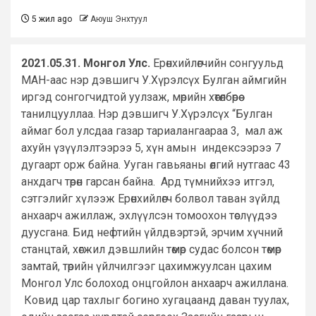
5 жил ago
Аюуш Энхтуул
2021.05.31. Монгол Улс.
Ерөнхийлөгчийн сонгуульд
МАН-аас нэр дэвшигч У.Хүрэлсүх Булган аймгийн
иргэд сонгогчидтой уулзаж, мөрийн хөтөлбөрөө
танилцууллаа. Нэр дэвшигч У.Хүрэлсүх “Булган
аймаг бол улсдаа газар тариалангаараа 3, мал аж
ахуйн үзүүлэлтээрээ 5, хүн амын индексээрээ 7
дугаарт орж байна. Ууган гавьяаны өлгий нутгаас 43
анхдагч төрөн гарсан байна. Ард түмнийхээ итгэл,
сэтгэлийг хүлээж Ерөнхийлөгч болвол таван зүйлд
анхаарч ажиллаж, эхлүүлсэн томоохон төслүүдээ
дуусгана. Бид нефтийн үйлдвэртэй, эрчим хүчний
станцтай, хөгжил дэвшлийн төмөр судас болсон төмөр
замтай, төрийн үйлчилгээг цахимжуулсан цахим
Монгол Улс болоход онцгойлон анхаарч ажиллана.
Ковид цар тахлыг богино хугацаанд даван туулах,