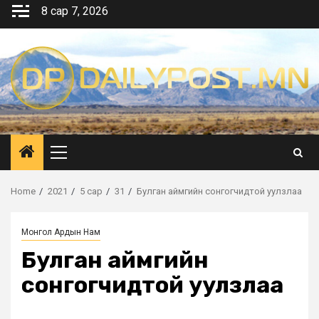
Skip
8 сар 7, 2026
to
content
Primary
Menu
Home
2021
5 сар
31
Булган аймгийн сонгогчидтой уулзлаа
Монгол Ардын Нам
Булган аймгийн
сонгогчидтой уулзлаа