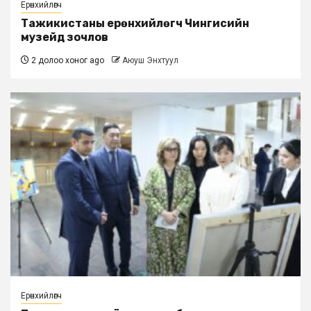
Ерөнхийлөгч
Тажикистаны ерөнхийлөгч Чингисийн
музейд зочлов
2 долоо хоног ago
Аюуш Энхтуул
Ерөнхийлөгч