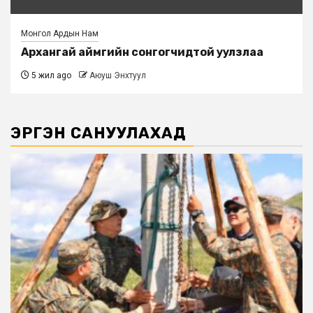
Монгол Ардын Нам
Архангай аймгийн сонгогчидтой уулзлаа
5 жил ago
Аюуш Энхтуул
ЭРГЭН САНУУЛАХАД