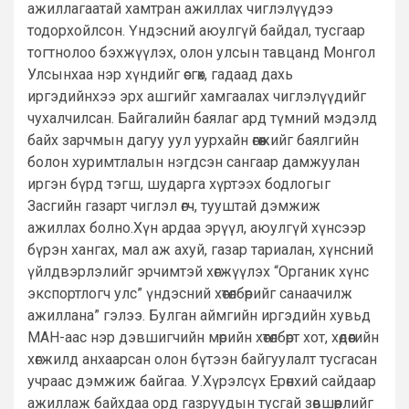
ажиллагаатай хамтран ажиллах чиглэлүүдээ
тодорхойлсон. Үндэсний аюулгүй байдал, тусгаар
тогтнолоо бэхжүүлэх, олон улсын тавцанд Монгол
Улсынхаа нэр хүндийг өсгөх, гадаад дахь
иргэдийнхээ эрх ашгийг хамгаалах чиглэлүүдийг
чухалчилсан. Байгалийн баялаг ард түмний мэдэлд
байх зарчмын дагуу уул уурхайн өгөөжийг баялгийн
болон хуримтлалын нэгдсэн сангаар дамжуулан
иргэн бүрд тэгш, шударга хүртээх бодлогыг
Засгийн газарт чиглэл өгч, тууштай дэмжиж
ажиллах болно.Хүн ардаа эрүүл, аюулгүй хүнсээр
бүрэн хангах, мал аж ахуй, газар тариалан, хүнсний
үйлдвэрлэлийг эрчимтэй хөгжүүлэх “Органик хүнс
экспортлогч улс” үндэсний хөтөлбөрийг санаачилж
ажиллана” гэлээ. Булган аймгийн иргэдийн хувьд
МАН-аас нэр дэвшигчийн мөрийн хөтөлбөрт хот, хөдөөгийн
хөгжилд анхаарсан олон бүтээн байгуулалт тусгасан
учраас дэмжиж байгаа. У.Хүрэлсүх Ерөнхий сайдаар
ажиллаж байхдаа орд газруудын тусгай зөвшөөрлийг