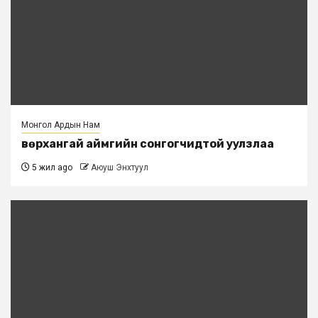
Монгол Ардын Нам
Өвөрхангай аймгийн сонгогчидтой уулзлаа
5 жил ago
Аюуш Энхтуул