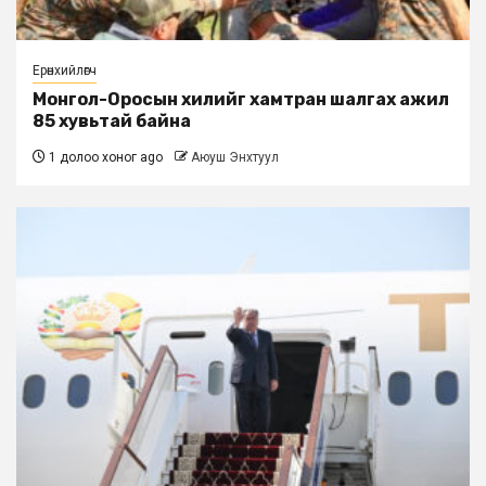
Ерөнхийлөгч
Монгол-Оросын хилийг хамтран шалгах ажил
85 хувьтай байна
1 долоо хоног ago
Аюуш Энхтуул