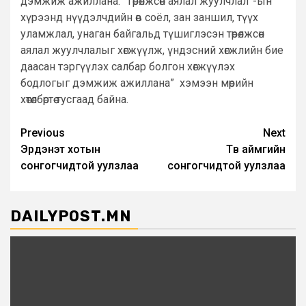
дэмжиж ажиллана. “Төрөлжсөн аялал жуулчлал”-ын
хүрээнд нүүдэлчдийн өв соёл, зан заншил, түүх
уламжлал, унаган байгальд түшиглэсэн төрөлжсөн
аялал жуулчлалыг хөгжүүлж, үндэсний хөгжлийн бие
даасан тэргүүлэх салбар болгон хөгжүүлэх
бодлогыг дэмжиж ажиллана” хэмээн мөрийн
хөтөлбөртөө тусгаад байна.
Post
Previous
Next
Эрдэнэт хотын
Төв аймгийн
navigation
сонгогчидтой уулзлаа
сонгогчидтой уулзлаа
DAILYPOST.MN