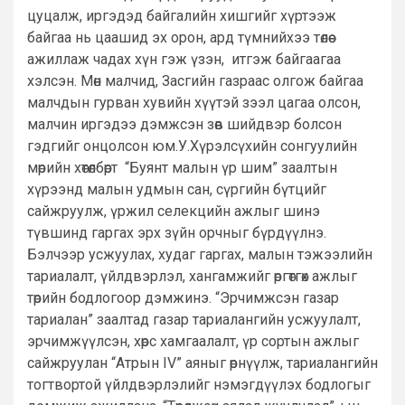
цуцалж, иргэдэд байгалийн хишгийг хүртээж
байгаа нь цаашид эх орон, ард түмнийхээ төлөө
ажиллаж чадах хүн гэж үзэн, итгэж байгаагаа
хэлсэн. Мөн малчид, Засгийн газраас олгож байгаа
малчдын гурван хувийн хүүтэй зээл цагаа олсон,
малчин иргэдээ дэмжсэн зөв шийдвэр болсон
гэдгийг онцолсон юм.У.Хүрэлсүхийн сонгуулийн
мөрийн хөтөлбөрт “Буянт малын үр шим” заалтын
хүрээнд малын удмын сан, сүргийн бүтцийг
сайжруулж, үржил селекцийн ажлыг шинэ
түвшинд гаргах эрх зүйн орчныг бүрдүүлнэ.
Бэлчээр усжуулах, худаг гаргах, малын тэжээлийн
тариалалт, үйлдвэрлэл, хангамжийг өргөтгөх ажлыг
төрийн бодлогоор дэмжинэ. “Эрчимжсэн газар
тариалан” заалтад газар тариалангийн усжуулалт,
эрчимжүүлсэн, хөрс хамгаалалт, үр сортын ажлыг
сайжруулан “Атрын IV” аяныг өрнүүлж, тариалангийн
тогтвортой үйлдвэрлэлийг нэмэгдүүлэх бодлогыг