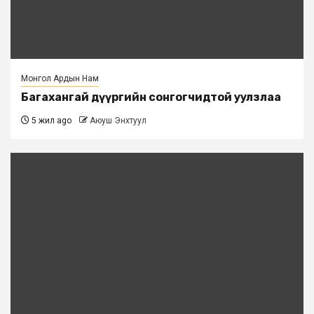
Монгол Ардын Нам
Багахангай дүүргийн сонгогчидтой уулзлаа
5 жил ago
Аюуш Энхтуул