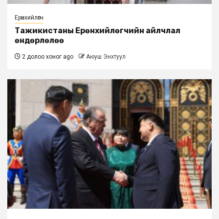
Ерөнхийлөгч
Тажикистаны Ерөнхийлөгчийн айлчлал
өндөрлөлөө
2 долоо хоног ago
Аюуш Энхтуул