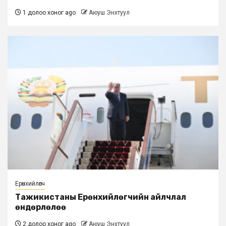
1 долоо хоног ago
Аюуш Энхтуул
Ерөнхийлөгч
Тажикистаны Ерөнхийлөгчийн айлчлал
өндөрлөлөө
2 долоо хоног ago
Аюуш Энхтуул