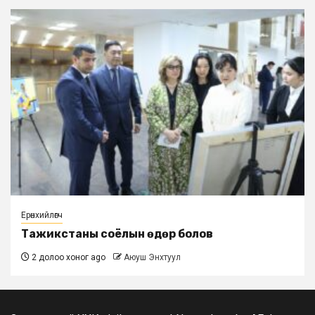
Ерөнхийлөгч
Тажикстаны соёлын өдөр болов
2 долоо хоног ago
Аюуш Энхтуул