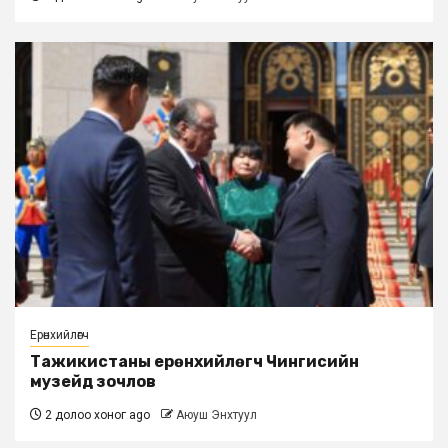
Ерөнхийлөгч
Тажикистаны ерөнхийлөгч Чингисийн
музейд зочлов
2 долоо хоног ago
Аюуш Энхтуул