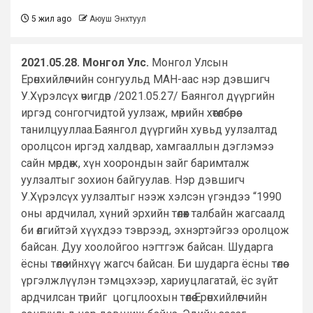
5 жил ago
Аюуш Энхтуул
2021.05.28. Монгол Улс.
Монгол Улсын
Ерөнхийлөгчийн сонгуульд МАН-аас нэр дэвшигч
У.Хүрэлсүх өчигдөр /2021.05.27/ Баянгол дүүргийн
иргэд сонгогчидтой уулзаж, мөрийн хөтөлбөрөө
танилцууллаа.Баянгол дүүргийн хувьд уулзалтад
оролцсон иргэд халдвар, хамгааллын дэглэмээ
сайн мөрдөж, хүн хоорондын зайг баримталж
уулзалтыг зохион байгуулав. Нэр дэвшигч
У.Хүрэлсүх уулзалтыг нээж хэлсэн үгэндээ “1990
оны ардчилал, хүний эрхийн төлөөх талбайн жагсаалд
би өлгийтэй хүүхдээ тэврээд, эхнэртэйгээ оролцож
байсан. Дуу хоолойгоо нэгтгэж байсан. Шударга
ёсны төлөө ийнхүү жагсч байсан. Би шударга ёсны төлөө
үргэлжлүүлэн тэмцэхээр, хариуцлагатай, ёс зүйт
ардчилсан төрийг цогцлоохын төлөө Ерөнхийлөгчийн