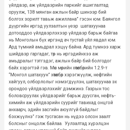
үйлдвэр, аж үйлдвэрийн паркийг ашиглалтад
оруулж, 138 мянган ажлын байр шинээр бий
болгох зорилт тавьж ажиллана” гэсэн юм. Баянгол
дүүргийн иргэд уулзалтын үеэр шатахуунаа
дотооддоо үйлдвэрлэхээр үйлдвэр барьж байгаа
нь Монголын бүх иргэнд ач тустай үйл явдал юм.
Ард түмний амьдрал хэцүү байна. Ард түмнээ харж
шийдвэр гаргадаг, төр нь иргэдийнхээ аж
амьдралыг тэтгэдэг, ажлын байр бий болгодог
байх хэрэгтэй гэв. Мөн мөрийн хөтөлбөрийн 1.2.9-т
“Монгол шатахуун” хөтөлбөр хэрэгжүүлж, нефтийн
хайгуул, олборлолыг нэмэгдүүлэн, шатахуунаа эх
орондоо үйлдвэрлэхийг дэмжинэ. Газрын тос
боловсруулах үйлдвэрийг барьж дуусган, нефть-
химийн аж үйлдвэрийн суурийг тавихад онцгой
анхаарч, эдийн засгийн аюулгүй байдлыг
бэхжүүлнэ” гэж тусгасан нь нүдээ олсон заалт
болсныг онцолж байлаа. Уулзалтад хүрэлцэн