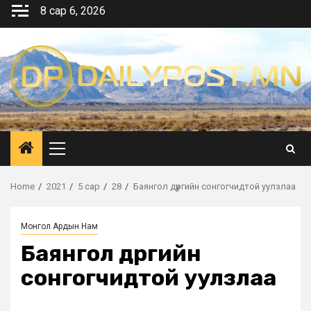
Skip
8 сар 6, 2026
to
content
Primary
Menu
Home
2021
5 сар
28
Баянгол дүүргийн сонгогчидтой уулзлаа
Монгол Ардын Нам
Баянгол дүүргийн
сонгогчидтой уулзлаа