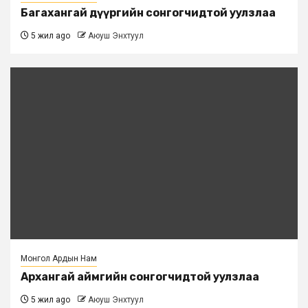
Багахангай дүүргийн сонгогчидтой уулзлаа
5 жил ago
Аюуш Энхтуул
Монгол Ардын Нам
Архангай аймгийн сонгогчидтой уулзлаа
5 жил ago
Аюуш Энхтуул