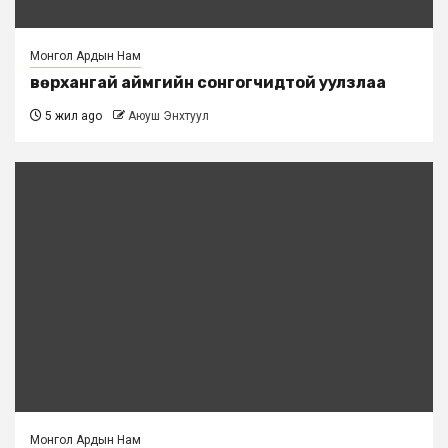
Монгол Ардын Нам
Өвөрхангай аймгийн сонгогчидтой уулзлаа
5 жил ago
Аюуш Энхтуул
Монгол Ардын Нам