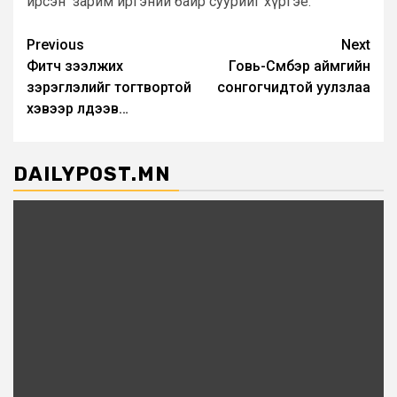
ирсэн зарим иргэний байр суурийг хүргэе.
Post
Previous
Next
Фитч зээлжих
Говь-Сүмбэр аймгийн
navigation
зэрэглэлийг тогтвортой
сонгогчидтой уулзлаа
хэвээр үлдээв…
DAILYPOST.MN