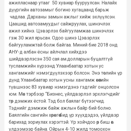
ажилласнаар утааг 50 хувиар бууруулсан. Налайх
дүүргийн автозамыг богино хугацаанд барьж
чадлаа. Дарханы замын ажлыг хийж эхлүүлсэн.
Цаашид автозамуудыг сайжруулах, шинэчлэх
ажил хийнэ. Цэвэрлэх байгууламжаа шинэчлэх
гэж 30 жил ярьсан. Одоо шинэ Цэвэрлэх
байгууламжтай болж байгаа. Миний бие 2018 онд
АНУ-д албан ёсны айлчлал хийхдээ
шийдвэрлэсэн 350 сая ам.долларын буцалтгүй
тусламжийн хүрээнд Улаанбаатар хотын ус
хангамжийг нэмэгдүүлэхээр болсон. Энэ төслийн үр
дүнд Улаанбаатар хотын усны хангамж өнөөгийн
түвшнээс 83 хувиар нэмэгдэнэ гэдгийг онцолсон
юм. Мөн тэрбээр “Бизнес, үйлдвэрлэл эрхлэгчдийг
төр дэмжих ёстой. Тэд бол баялаг бүтээгчид.
Тэднийг дэмжиж байж ажлын байр бий болно.
Баялгийн сангийн хөрөнгөө бид үр хүүхдэдээ, үйлдвэр
барихад зориулах хэрэгтэй. Үр хойчдоо өр биш өв
үлдээмээр байна. Ойрын 4-10 жилд томоохон