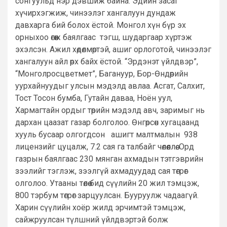
сонгуульд нэр дэвшиж байна. Эдийн засаг
хүчирхэгжиж, чинээлэг хангалуун дундаж
давхарга бий болох ёстой. Монгол хүн бүр эх
орныхоо өгөөж баялгаас тэгш, шударгаар хүртэж
эхэлсэн. Ажил хөдөлмөртэй, ашиг орлоготой, чинээлэг
хангалуун айл өрх байх ёстой. “Эрдэнэт үйлдвэр”,
“Монголросцветмет”, Багануур, Бор-Өндөрийн
уурхайнуудыг улсын мэдэлд авлаа. Асгат, Салхит,
Тост Тосон бумба, Гутайн даваа, Ноён уул,
Хармагтайн ордыг төрийн мэдэлд авч, заримыг нь
дархан цаазат газар болголоо. Өнгөрсөн хугацаанд
хууль бусаар олгогдсон ашигт малтмалын 938
лицензийг цуцалж, 7.2 сая га талбайг чөлөөллөө. Орд
газрын баялгаас 230 мянган ахмадын тэтгэврийн
зээлийг тэглэж, зээлгүй ахмадуудад сая төгрөг
олголоо. Утааны төлөө бид сүүлийн 20 жил тэмцэж,
800 тэрбум төгрөг зарцуулсан. Бууруулж чадаагүй.
Харин сүүлийн хоёр жилд эрчимтэй тэмцэж,
сайжруулсан түлшний үйлдвэртэй болж