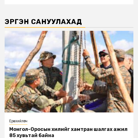
ЭРГЭН САНУУЛАХАД
Ерөнхийлөгч
Монгол-Оросын хилийг хамтран шалгах ажил
85 хувьтай байна