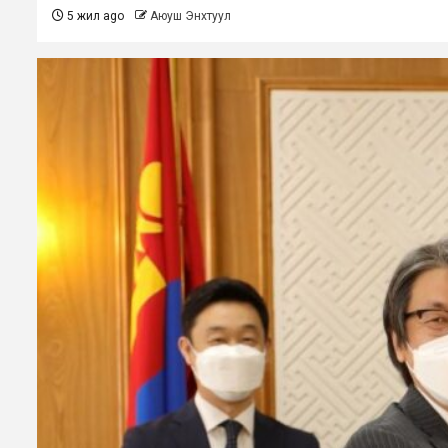
5 жил ago
Аюуш Энхтуул