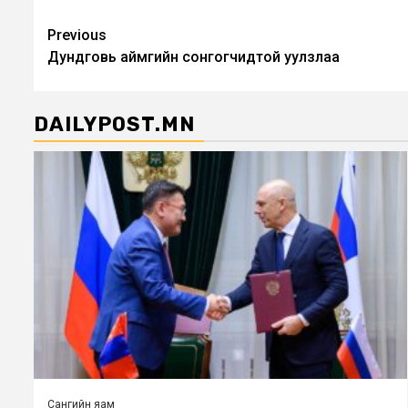
Post
Previous
Дундговь аймгийн сонгогчидтой уулзлаа
navigation
DAILYPOST.MN
Сангийн яам