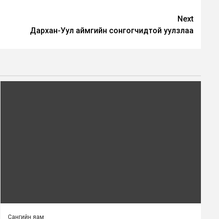
Next
Дархан-Уул аймгийн сонгогчидтой уулзлаа
Сангийн яам