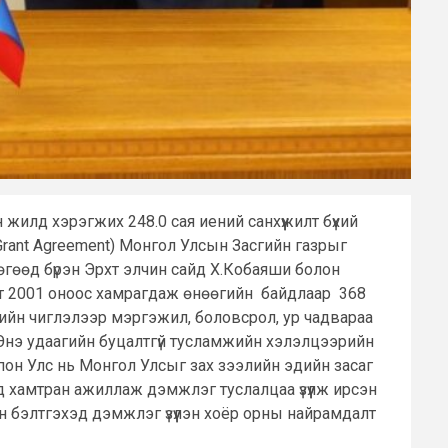
 жилд хэрэгжих 248.0 сая иений санхүүжилт бүхий
Grant Agreement) Монгол Улсын Засгийн газрыг
гөөд бүрэн Эрхт элчин сайд Х.Кобаяши болон
өрт 2001 оноос хамрагдаж өнөөгийн байдлаар 368
мэндийн чиглэлээр мэргэжил, боловсрол, ур чадвараа
 Энэ удаагийн буцалтгүй тусламжийн хэлэлцээрийн
Япон Улс нь Монгол Улсыг зах зээлийн эдийн засаг
д хамтран ажиллаж дэмжлэг туслалцаа үзүүлж ирсэн
н бэлтгэхэд дэмжлэг үзүүлэн хоёр орны найрамдалт