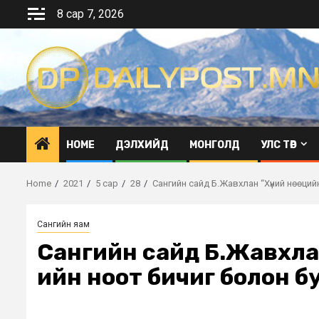
Skip
8 сар 7, 2026
to
content
HOME
ДЭЛХИЙД
МОНГОЛД
УЛС ТӨР
Home
2021
5 сар
28
Сангийн сайд Б.Жавхлан “Хүний нөөций
Сангийн яам
Сангийн сайд Б.Жавхла
ийн ноот бичиг болон б