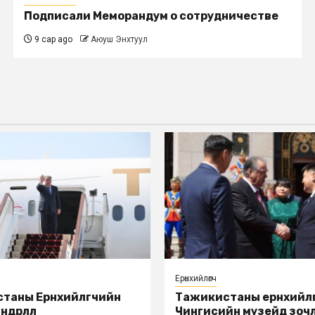
Подписали Меморандум о сотрудничестве
9 сар ago
Аюуш Энхтуул
Ерөнхийлөгч
таны Ерөнхийлөгчийн
Тажикистаны ерөнхийлө
дөрлөлөө
Чингисийн музейд зоч