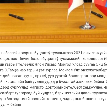
н Засгийн газрын буцалтгүй тусламжаар 2021 оны санхүүгийн
лцох ноот бичиг болон буцалтгүй тусламжийн хэлэлцээрт (
йн газрыг төлөөлж Япон Улсаас Монгол Улсад суугаа Онц бө
Э.Тамүра нар гарын үсэг зурлаа. Монгол Улс энэхүү хөтөлб
эдийн засаг, хууль, эрх зүй, уур уурхай, боловсрол, эрүүл 
ийн хэвшлийн байгууллагуудад үр бүтээлтэй ажиллаж байна.
, дээд сургуульд магистр, докторын хөтөлбөрт хамруулна. 
салбарт тулгараад буй хүндрэл, бэрхшээлийн даван туулаха
ш бөгөөд хүний нөөцийг хөгжүүлэх, чадварлаг боловсон хүчи
руулж байна.