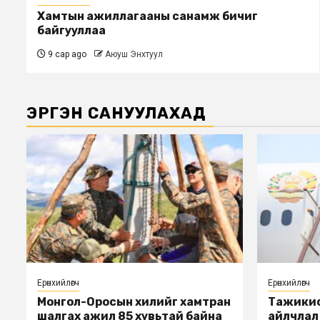
Хамтын ажиллагааны санамж бичиг
байгууллаа
9 сар ago
Аюуш Энхтуул
ЭРГЭН САНУУЛАХАД
Ерөнхийлөгч
Ерөнхийлөгч
Монгол-Оросын хилийг хамтран
Тажикис
шалгах ажил 85 хувьтай байна
айлчлал өн