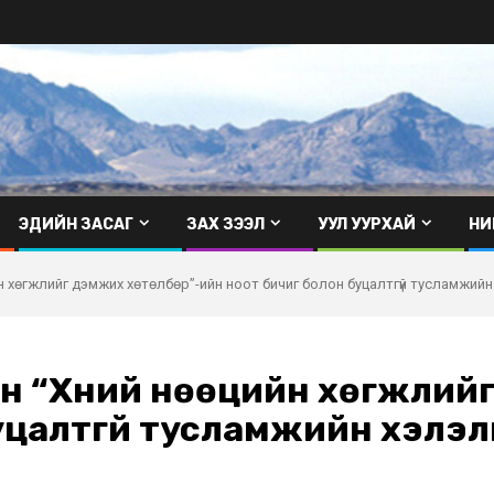
ЭДИЙН ЗАСАГ
ЗАХ ЗЭЭЛ
УУЛ УУРХАЙ
НИ
н хөгжлийг дэмжих хөтөлбөр”-ийн ноот бичиг болон буцалтгүй тусламжийн
н “Хүний нөөцийн хөгжлий
уцалтгүй тусламжийн хэлэл