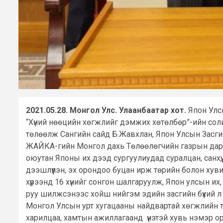
2021.05.28. Монгол Улс. Улаанбаатар хот.
Япон Улсы
“Хүний нөөцийн хөгжлийг дэмжих хөтөлбөр”-ийн соли
төлөөлж Сангийн сайд Б.Жавхлан, Япон Улсын Засги
ЖАЙКА-гийн Монгол дахь Төлөөлөгчийн газрын дарга 
оюутан Японы их дээд сургуулиудад суралцан, санхүү, 
дээшлүүлэн, эх орондоо буцан ирж төрийн болон хув
хүрээнд 16 хүнийг сонгон шалгаруулж, Япон улсын их
руу шилжсэнээс хойш нийгэм эдийн засгийн бүхий л 
Монгол Улсын урт хугацааны найдвартай хөгжлийн түн
харилцаа, хамтын ажиллагаанд үнэтэй хувь нэмэр о