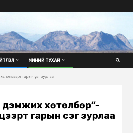
ЙТЛЭЛ
МИНИЙ ТУХАЙ
 хэлэлцээрт гарын үсэг зурлаа
г дэмжих хөтөлбөр”-
цээрт гарын үсэг зурлаа