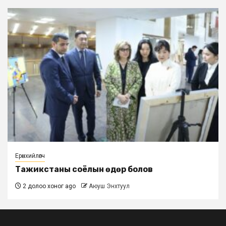
Ерөнхийлөгч
Тажикстаны соёлын өдөр болов
2 долоо хоног ago
Аюуш Энхтуул