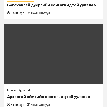
Багахангай дүүргийн сонгогчидтой уулзлаа
5 жил ago
Аюуш Энхтуул
Монгол Ардын Нам
Архангай аймгийн сонгогчидтой уулзлаа
5 жил ago
Аюуш Энхтуул