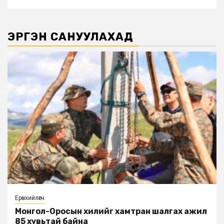
ЭРГЭН САНУУЛАХАД
Ерөнхийлөгч
Монгол-Оросын хилийг хамтран шалгах ажил
85 хувьтай байна