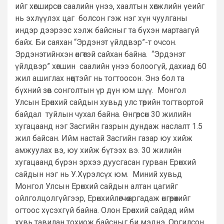
ийг хөгширсөн саалийн үнээ, хаалтын хөгжлийн үеийг
нь эхлүүлэх цаг болсон гэж нэг хүн чуулганы
индэр дээрээс хэлж байсныг та бүхэн мартаагүй
байх. Би саяхан “Эрдэнэт үйлдвэр”-т очсон.
Эрдэнэтийнхэн өнгөтэй сайхан байна. “Эрдэнэт
үйлдвэр” хөгшин саалийн үнээ болоогүй, дахиад 60
жил ашиглах нөөцтэйг нь тогтоосон. Энэ бол та
бүхний зөв сонголтын үр дүн юм шүү. Монгол
Улсын Ерөнхий сайдын хувьд улс төрийн тогтвортой
байдал туйлын чухал байна. Өнгөрсөн 30 жилийн
хугацаанд нэг Засгийн газрын дундаж наслалт 1.5
жил байсан. Ийм настай Засгийн газар юу хийж
амжуулах вэ, юу хийж бүтээх вэ. 30 жилийн
хугацаанд бүрэн эрхээ дуусгасан гурван Ерөнхий
сайдын нэг нь У.Хүрэлсүх юм. Миний хувьд
Монгол Улсын Ерөнхий сайдын алтан цагийг
ойлголцолгүйгээр, Ерөнхийлөгчөө аргадаж өнгөрөөхийг
огтоос хүсэхгүй байна. Олон Ерөнхий сайдад ийм
хувь тавилан тохиож байсныг би мэднэ. Оргилсон