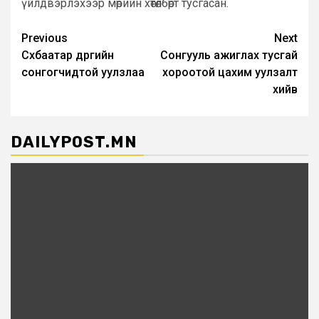
үйлдвэрлэхээр мөрийн хөтөлбөрт тусгасан.
Post
Previous
Next
Сүхбаатар дүүргийн
Сонгууль ажиглах тусгай
navigation
сонгогчидтой уулзлаа
хороотой цахим уулзалт
хийв
DAILYPOST.MN