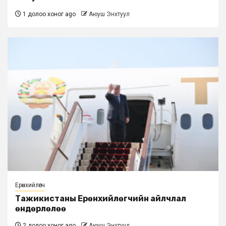
1 долоо хоног ago
Аюуш Энхтуул
Ерөнхийлөгч
Тажикистаны Ерөнхийлөгчийн айлчлал
өндөрлөлөө
2 долоо хоног ago
Аюуш Энхтуул