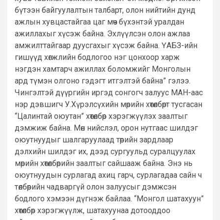
бүтээн байгуулалтын талбарт, олон нийтийн дунд
ажлын хувцастайгаа цаг мөч бүхэнтэй уралдан
ажиллахыг хүсэж байна. Эхлүүлсэн олон ажлаа
амжилттайгаар дуусгахыг хүсэж байна. ҮАБЗ-ийн
гишүүд хөгжлийн бодлогоо нэг цонхоор харж
нэгдэн хамтарч ажиллах боломжийг Монголын
ард түмэн олгоно гэдэгт итгэлтэй байна” гэлээ.
Чингэлтэй дүүргийн иргэд сонгогч залуус МАН-аас
нэр дэвшигч У.Хүрэлсүхийн мөрийн хөтөлбөрт тусгасан
“Цалинтай оюутан” хөтөлбөр хэрэгжүүлэх заалтыг
дэмжиж байна. Мөн нийслэл, орон нутгаас шилдэг
оюутнуудыг шалгаруулаад төрийн зардлаар
дэлхийн шилдэг их, дээд сургуульд суралцуулах
мөрийн хөтөлбөрийн заалтыг сайшааж байна. Энэ нь
оюутнуудын сурлагад ахиц гарч, сурлагадаа сайн ч
төлбөрийн чадваргүй олон залуусыг дэмжсэн
бодлого хэмээн дүгнэж байлаа. “Монгол шатахуун”
хөтөлбөр хэрэгжүүлж, шатахуунаа дотооддоо