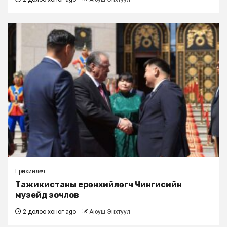
Ерөнхийлөгч
Тажикистаны ерөнхийлөгч Чингисийн
музейд зочлов
2 долоо хоног ago
Аюуш Энхтуул