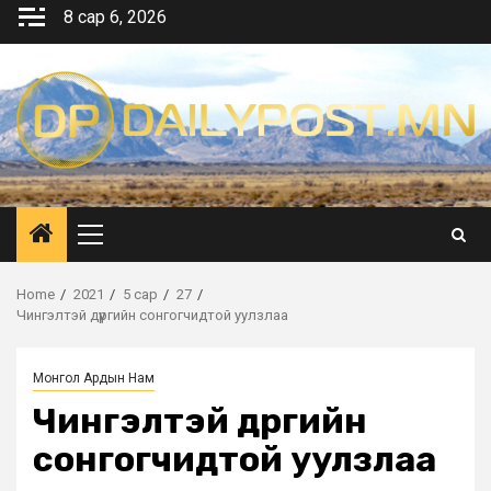
Skip
8 сар 6, 2026
to
content
Primary
Menu
Home
2021
5 сар
27
Чингэлтэй дүүргийн сонгогчидтой уулзлаа
Монгол Ардын Нам
Чингэлтэй дүүргийн
сонгогчидтой уулзлаа