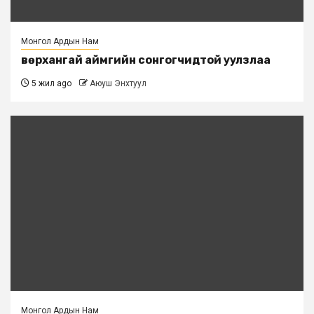
Монгол Ардын Нам
Өвөрхангай аймгийн сонгогчидтой уулзлаа
5 жил ago
Аюуш Энхтуул
Монгол Ардын Нам