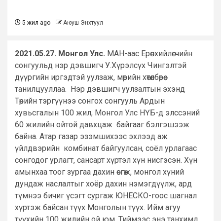
5 жил ago
Аюуш Энхтуул
2021.05.27. Монгол Улс.
МАН-аас Ерөнхийлөгчийн
сонгуульд нэр дэвшигч У.Хүрэлсүх Чингэлтэй
дүүргийн иргэдтэй уулзаж, мөрийн хөтөлбөрөө
танилцууллаа. Нэр дэвшигч уулзалтын эхэнд
Төрийн тэргүүнээ сонгох сонгууль Ардын
хувьсгалын 100 жил, Монгол Улс НҮБ-д элссэний
60 жилийн ойтой давхцаж байгааг бэлгэшээж
байна. Атар газар эзэмшихээс эхлээд аж
үйлдвэрийн комбинат байгуулсан, соёл урлагаас
сонгодог урлагт, сансарт хүртэл хүн нисгэсэн. Хүн
амынхаа тоог зургаа дахин өсгөж, монгол хүний
дундаж наслалтыг хоёр дахин нэмэгдүүлж, ард
түмнээ бичиг үсэгт сургаж ЮНЕСКО-гоос шагнал
хүртэж байсан түүх Монголын түүх. Ийм агуу
түүхийн 100 жилийн ой юм. Тиймээс энэ танхимд