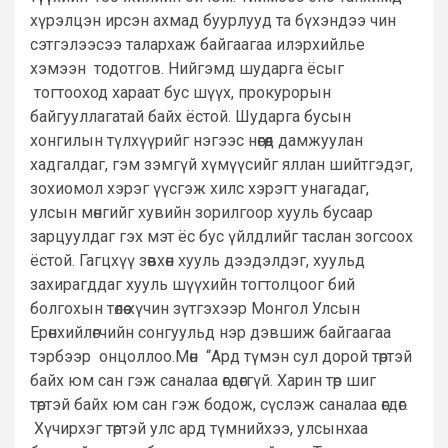
хүрэлцэн ирсэн ахмад буурлууд та бүхэндээ чин
сэтгэлээсээ талархаж байгаагаа илэрхийлье
хэмээн тодотгов. Нийгэмд шударга ёсыг
тогтооход хараат бус шүүх, прокурорын
байгууллагатай байх ёстой. Шударга бусын
хонгилын түлхүүрийг нэгээс нөгөөд дамжуулан
хадгалдаг, гэм зэмгүй хүмүүсийг яллан шийтгэдэг,
зохиомол хэрэг үүсгэж хилс хэрэгт унагадаг,
улсын мөнгийг хувийн зорилгоор хууль бусаар
зарцуулдаг гэх мэт ёс бус үйлдлийг таслан зогсоох
ёстой. Гагцхүү зөвхөн хууль дээдэлдэг, хуульд
захирагддаг хууль шүүхийн тогтолцоог бий
болгохын төлөө хүчин зүтгэхээр Монгол Улсын
Ерөнхийлөгчийн сонгуульд нэр дэвшиж байгаагаа
тэрбээр онцоллоо.Мөн “Ард түмэн сул дорой төртэй
байх юм сан гэж саналаа өгдөггүй. Харин төр шиг
төртэй байх юм сан гэж бодож, сүслэж саналаа өгдөг.
Хүчирхэг төртэй улс ард түмнийхээ, улсынхаа