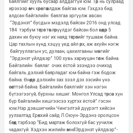
баялгийг хууль бусаар алддаггүй юм. Төр нь сулраад
ирэхээр өмч хөрөнгөө алдаж байгаа юм. Гэхдээ бид
алдсан байгалийн баялгаа эргүүлж авсан.
“Эрдэнэт” бусдын мэдэлд байсан 2016 онд улсад
184 тэрбум төгрөг төвлөрүүлдэг байсан бол өнөөдөр 5
дахин их буюу нэг их наяд төгрөгийг тушааж байна.
Цар тахлын хүнд хэцүү үед айл өрх, аж ахуйн нэгж
байгууллагын ус, дулаан, цахилгааны мөнгийг
“Эрдэнэт үйлдвэр” 100 хувь хариуцан төлж байна.
Байгалийн баялаг очих ёстой эзэндээ очиход
байгаль дэлхий баярладаг юм байна гэж бодож
байна. Өнөөдөр дэлхийн зах зээл дэх зэсийн үнэ
өсөлттэй байна. Байгалийн баялгийг хэн нэгэн
бүтээгээгүй, бурхны хишиг. Монгол Улсад төрсөн хүн
бүр байгалийн хишгээсээ хүртэх ёстой” гэсэн
юм.Нэр дэвшигчийн Чингэлтэй дүүрэгт хийсэн
уулзалтад Ерөнхий сайд Л.Оюун-Эрдэнэ оролцсон
бөгөөд тэрбээр “Бид мартаж болохгүй бас уучилж
чадахгүй. Хэдхэн жилийн өмнө “Эрдэнэт үйлдвэр”-