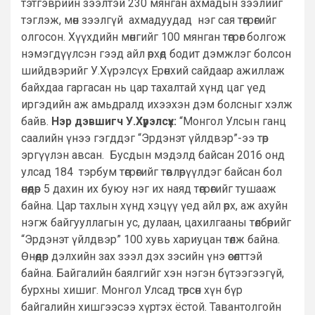
тэтгэврийн зээлтэй 230 мянган ахмадын зээлийг
тэглэж, мөн зээлгүй ахмадуудад нэг сая төгрөгийг
олгосон. Хүүхдийн мөнгийг 100 мянган төгрөг болгож
нэмэгдүүлсэн гээд айл өрхөд бодит дэмжлэг болсон
шийдвэрийг У.Хүрэлсүх Ерөнхий сайдаар ажиллаж
байхдаа гаргасан нь цар тахалтай хүнд цаг үед
иргэдийн аж амьдралд ихээхэн дэм болсныг хэлж
байв.
Нэр дэвшигч У.Хүрэлсүх:
“Монгол Улсын ганц
саалийн үнээ гэгддэг “Эрдэнэт үйлдвэр”-ээ төр
эргүүлэн авсан. Бусдын мэдэлд байсан 2016 онд
улсад 184 тэрбум төгрөгийг төвлөрүүлдэг байсан бол
өнөөдөр 5 дахин их буюу нэг их наяд төгрөгийг тушааж
байна. Цар тахлын хүнд хэцүү үед айл өрх, аж ахуйн
нэгж байгууллагын ус, дулаан, цахилгааны төлбөрийг
“Эрдэнэт үйлдвэр” 100 хувь хариуцан төлж байна.
Өнөөдөр дэлхийн зах зээл дэх зэсийн үнэ өсөлттэй
байна. Байгалийн баялгийг хэн нэгэн бүтээгээгүй,
бурхны хишиг. Монгол Улсад төрсөн хүн бүр
байгалийн хишгээсээ хүртэх ёстой. Тавантолгойн