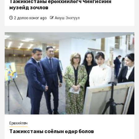
Тажикистаны ерөнхийлөгч Чингисийн
музейд зочлов
2 долоо хоног ago
Аюуш Энхтуул
Ерөнхийлөгч
Тажикстаны соёлын өдөр болов