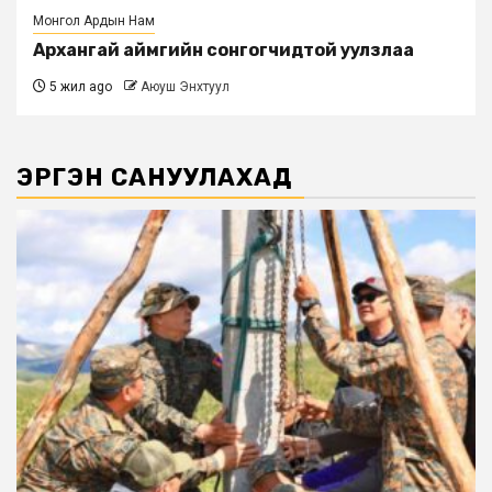
Монгол Ардын Нам
Архангай аймгийн сонгогчидтой уулзлаа
5 жил ago
Аюуш Энхтуул
ЭРГЭН САНУУЛАХАД