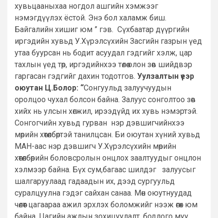
хувьцааныхаа ногдол ашгийн хэмжээг
нэмэгдүүлэх ёстой. Энэ бол халамж биш.
Байгалийн хишиг юм ” гэв. Сүхбаатар дүүргийн
иргэдийн хувьд У.Хүрэлсүхийн Засгийн газрын үед
утаа буурсан нь бодит асуудал гэдгийг хэлж, цар
тахлын үед төр, иргэдийнхээ төлөө олон зөв шийдвэр
гаргасан гэдгийг дахин тодотгов.
Уулзалтын үеэр
оюутан Ц.Болор: “
Сонгуульд залуучуудын
оролцоо чухал болсон байна. Залуус сонголтоо зөв
хийх нь улсын хөгжил, ирээдүйд их хувь нэмэртэй.
Сонгогчийн хувьд гурван нэр дэвшигчийнхээ
мөрийн хөтөлбөртэй танилцсан. Би оюутан хүний хувьд
МАН-аас нэр дэвшигч У.Хүрэлсүхийн мөрийн
хөтөлбөрийн боловсролын онцлох заалтуудыг онцлон
хэлмээр байна. Бүх сум,багаас шилдэг залуусыг
шалгаруулаад гадаадын их, дээд сургуульд
суралцуулна гэдэг сайхан санаа. Мөн оюутнуудад
чөлөөт цагаараа ажил эрхлэх боломжийг нээж өгөх юм
байна. Цагийн ажлын зохицуулалт, бодлого муу