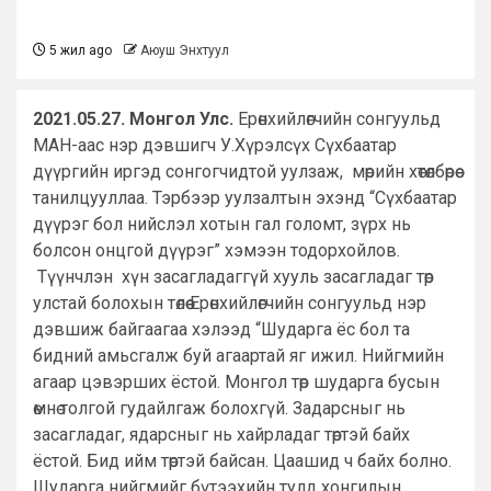
5 жил ago
Аюуш Энхтуул
2021.05.27. Монгол Улс.
Ерөнхийлөгчийн сонгуульд
МАН-аас нэр дэвшигч У.Хүрэлсүх Сүхбаатар
дүүргийн иргэд сонгогчидтой уулзаж, мөрийн хөтөлбөрөө
танилцууллаа. Тэрбээр уулзалтын эхэнд “Сүхбаатар
дүүрэг бол нийслэл хотын гал голомт, зүрх нь
болсон онцгой дүүрэг” хэмээн тодорхойлов.
Түүнчлэн хүн засагладаггүй хууль засагладаг төр
улстай болохын төлөө Ерөнхийлөгчийн сонгуульд нэр
дэвшиж байгаагаа хэлээд “Шударга ёс бол та
бидний амьсгалж буй агаартай яг ижил. Нийгмийн
агаар цэвэрших ёстой. Монгол төр шударга бусын
өмнө толгой гудайлгаж болохгүй. Задарсныг нь
засагладаг, ядарсныг нь хайрладаг төртэй байх
ёстой. Бид ийм төртэй байсан. Цаашид ч байх болно.
Шударга нийгмийг бүтээхийн тулд хонгилын