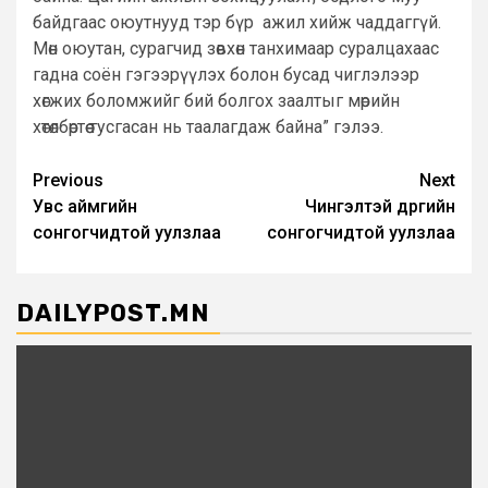
байдгаас оюутнууд тэр бүр ажил хийж чаддаггүй.
Мөн оюутан, сурагчид зөвхөн танхимаар суралцахаас
гадна соён гэгээрүүлэх болон бусад чиглэлээр
хөгжих боломжийг бий болгох заалтыг мөрийн
хөтөлбөртөө тусгасан нь таалагдаж байна” гэлээ.
Post
Previous
Next
Увс аймгийн
Чингэлтэй дүүргийн
navigation
сонгогчидтой уулзлаа
сонгогчидтой уулзлаа
DAILYPOST.MN