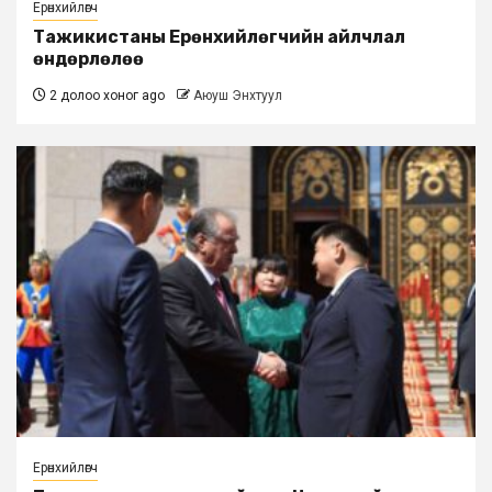
Ерөнхийлөгч
Тажикистаны Ерөнхийлөгчийн айлчлал
өндөрлөлөө
2 долоо хоног ago
Аюуш Энхтуул
Ерөнхийлөгч