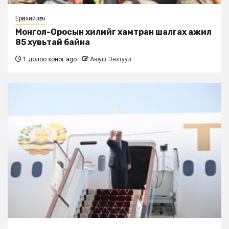
Ерөнхийлөгч
Монгол-Оросын хилийг хамтран шалгах ажил
85 хувьтай байна
1 долоо хоног ago
Аюуш Энхтуул