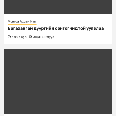
Монгол Ардын Нам
Багахангай дүүргийн сонгогчидтой уулзлаа
5 жил ago
Аюуш Энхтуул