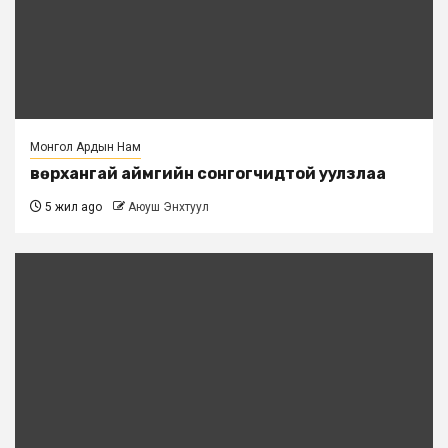
Монгол Ардын Нам
Өвөрхангай аймгийн сонгогчидтой уулзлаа
5 жил ago
Аюуш Энхтуул