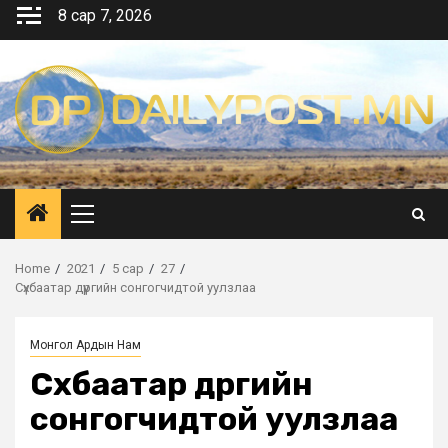
Skip
8 сар 7, 2026
to
content
Primary
Menu
Home
2021
5 сар
27
Сүхбаатар дүүргийн сонгогчидтой уулзлаа
Монгол Ардын Нам
Сүхбаатар дүүргийн
сонгогчидтой уулзлаа