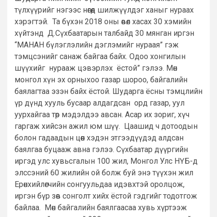
түлхүүрийг нэгээс нөгөөд шилжүүлдэг ханыг нураах
хэрэгтэй. Та бүхэн 2018 оны өвөл хасах 30 хэмийн
хүйтэнд Д.Сүхбаатарын талбайд 30 мянган иргэн
“МАНАН бүлэглэлийн дэглэмийг нураая” гэж
тэмцсэнийг санаж байгаа байх. Одоо хонгилын
шүүхийг нурааж цэвэрлэх ёстой” гэлээ. Мөн
монгол хүн эх орныхоо газар шороо, байгалийн
баялагтаа эзэн байх ёстой. Шударга ёсны тэмцлийн
үр дүнд хууль бусаар алдагдсан орд газар, уул
уурхайгаа төр мэдэлдээ авсан. Асар их зориг, хүч
гаргаж хийсэн ажил юм шүү. Цаашид ч дотоодын
болон гадаадын цөөн хэдэн этгээдүүдэд алдсан
баялгаа буцааж авна гэлээ. Сүхбаатар дүүргийн
иргэд улс хувьсгалын 100 жил, Монгол Улс НҮБ-д
элссэний 60 жилийн ой болж буй энэ түүхэн жил
Ерөнхийлөгчийн сонгуульдаа идэвхтэй оролцож,
иргэн бүр зөв сонголт хийх ёстой гэдгийг тодотгож
байлаа. Мөн байгалийн баялгаасаа хувь хүртээж