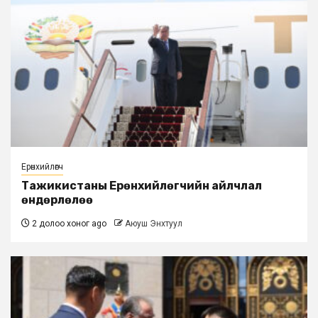
Ерөнхийлөгч
Тажикистаны Ерөнхийлөгчийн айлчлал
өндөрлөлөө
2 долоо хоног ago
Аюуш Энхтуул