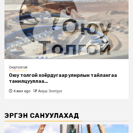
Оюутолгой
Оюу толгой хоёрдугаар улирлын тайлангаа
танилцууллаа…
4 жил ago
Аюуш Энхтуул
ЭРГЭН САНУУЛАХАД