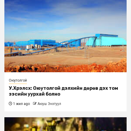
Оюутолгой
У.Хүрэлсүх: Оюутолгой дэлхийн дөрөв дэх том
зэсийн уурхай болно
1 жил ago
Аюуш Энхтуул