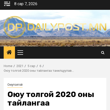
Skip
8 сар 7, 2026
to
content
Primary
Menu
Home
2021
5 сар
6
Оюу толгой 2020 оны тайлангаа танилцуулав…
Оюутолгой
Оюу толгой 2020 оны
тайлангаа