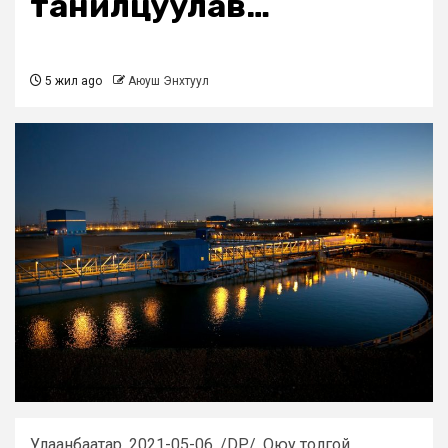
танилцуулав…
5 жил ago
Аюуш Энхтуул
Улаанбаатар. 2021-05-06. /DP/. Оюу толгой