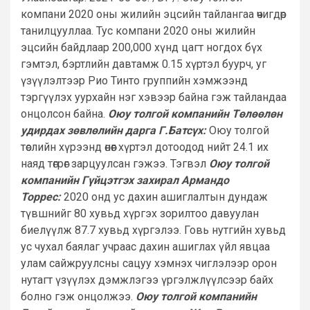
компани 2020 оны жилийн эцсийн тайлангаа өчигдөр
танилцууллаа. Тус компани 2020 оны жилийн
эцсийн байдлаар 200,000 хүнд цагт ногдох бүх
гэмтэл, бэртлийн давтамж 0.15 хүртэл буурч, уг
үзүүлэлтээр Рио Тинто группийн хэмжээнд
тэргүүлэх уурхайн нэг хэвээр байна гэж тайландаа
онцолсон байна.
Оюу толгой компанийн Төлөөлөн
удирдах зөвлөлийн дарга Г.Батсүх:
Оюу толгой
төслийн хүрээнд өнөөг хүртэл дотоодод нийт 24.1 их
наяд төгрөг зарцуулсан гэжээ. Тэгвэл
Оюу толгой
компанийн Гүйцэтгэх захирал Армандо
Торрес:
2020 онд ус дахин ашиглалтын дундаж
түвшнийг 80 хувьд хүргэх зорилтоо давуулан
биелүүлж 87.7 хувьд хүргэлээ. Говь нутгийн хувьд
ус чухал баялаг учраас дахин ашиглах үйл явцаа
улам сайжруулсны сацуу хэмнэх чиглэлээр орон
нутагт үзүүлэх дэмжлэгээ үргэлжлүүлсээр байх
болно гэж онцолжээ.
Оюу толгой компанийн