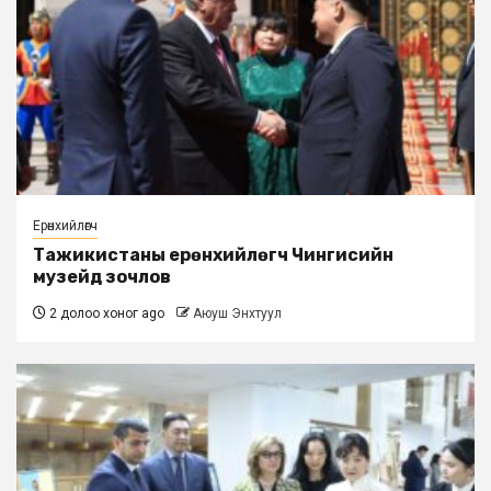
Ерөнхийлөгч
Тажикистаны ерөнхийлөгч Чингисийн
музейд зочлов
2 долоо хоног ago
Аюуш Энхтуул