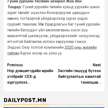
Гүний уурхайн төслийн захирал Жак Ван
Тондер:
Гүний уурхайн төслийн хувьд уурхайн шинэ
зураг төслийг эцэслэн боловсруулж цаашдын
хөгжил, тогтвортой үйлдвэрлэлд хүрэх үндэс
суурийг тавилаа. Мөн Удирдлагын баг гүний уурхайн
төслийн багуудыг үйл ажиллагааны хэсэг рүү
амжилттай шилжүүлж, үйлдвэрлэлийг эхлүүлэхэд
итгэлтэй байгаагаа нотлон харууллаа гэжээ.
Эндээс Оюу толгой компанийн
2020 оны жилийн
тайлан
бүрэн эхээр нь үзнэ үү.
Post
Previous
Next
Нэр дэвшигчдийн мөрийн
Засгийн гишүүд бүтээн
navigation
хөтөлбөрийг СЕХ-д
байгуулалтын ажилтай
хүргүүллээ…
танилцав…
DAILYPOST.MN