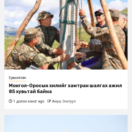
Ерөнхийлөгч
Монгол-Оросын хилийг хамтран шалгах ажил
85 хувьтай байна
1 долоо хоног ago
Аюуш Энхтуул