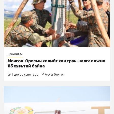
Ерөнхийлөгч
Монгол-Оросын хилийг хамтран шалгах ажил
85 хувьтай байна
1 долоо хоног ago
Аюуш Энхтуул