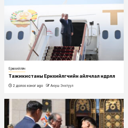
Ерөнхийлөгч
Тажикистаны Ерөнхийлөгчийн айлчлал өндөрлөлөө
2 долоо хоног ago
Аюуш Энхтуул