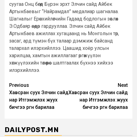
суугаа Онц бөгөөд Бүрэн эрхт Элчин сайд Айбек
Артыкбаевыг “Найрамдал” медалиар шагналаа.
Шагналыг Ерөнхийлөгчийн Гадаад бодлогын зөвлөх
Э.Одбаяр өнөөдөр гардууллаа. Элчин сайд Айбек
Артыкбаев ажиллах хугацаанд нь Монголын төр,
засаг, ард түмэн бүх талаар дэмжиж байсанд
талархал илэрхийллээ. Цаашид хоёр улсын
харилцаа, хамтын ажиллагааг өргөжүүлэн
хөгжүүлэхийн төлөө өөрөөс шалтгаалах бүхнээ хийхээ
илэрхийллээ.
Post
Previous
Next
Хавсран суух Элчин сайд
Хавсран суух Элчин сайд
navigation
нар Итгэмжлэх жуух
нар Итгэмжлэх жуух
бичгээ өргөн барилаа
бичгээ өргөн барилаа
DAILYPOST.MN