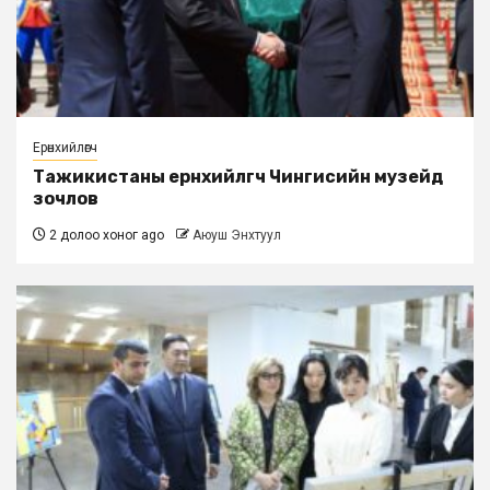
Ерөнхийлөгч
Тажикистаны ерөнхийлөгч Чингисийн музейд
зочлов
2 долоо хоног ago
Аюуш Энхтуул