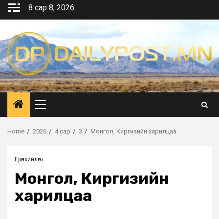
Skip
8 сар 8, 2026
to
content
Primary
Menu
Home
2026
4 сар
3
Монгол, Киргизийн харилцаа
Ерөнхийлөгч
Монгол, Киргизийн
харилцаа