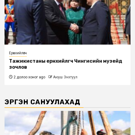
Ерөнхийлөгч
Тажикистаны ерөнхийлөгч Чингисийн музейд
зочлов
2 долоо хоног ago
Аюуш Энхтуул
ЭРГЭН САНУУЛАХАД