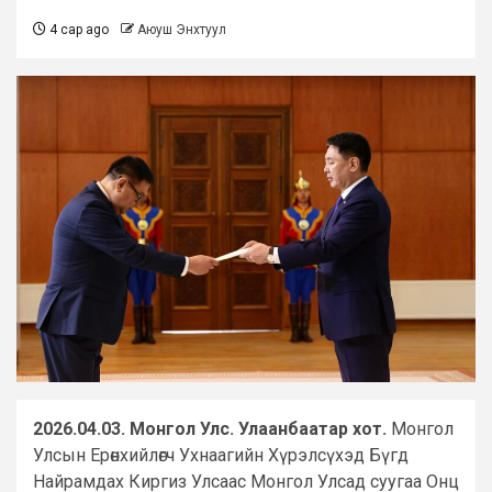
4 сар ago
Аюуш Энхтуул
2026.04.03. Монгол Улс. Улаанбаатар хот.
Монгол
Улсын Ерөнхийлөгч Ухнаагийн Хүрэлсүхэд Бүгд
Найрамдах Киргиз Улсаас Монгол Улсад суугаа Онц