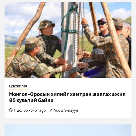
Ерөнхийлөгч
Монгол-Оросын хилийг хамтран шалгах ажил
85 хувьтай байна
1 долоо хоног ago
Аюуш Энхтуул