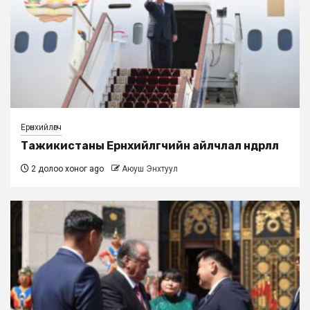
Ерөнхийлөгч
Тажикистаны Ерөнхийлөгчийн айлчлал өндөрлөлөө
2 долоо хоног ago
Аюуш Энхтуул