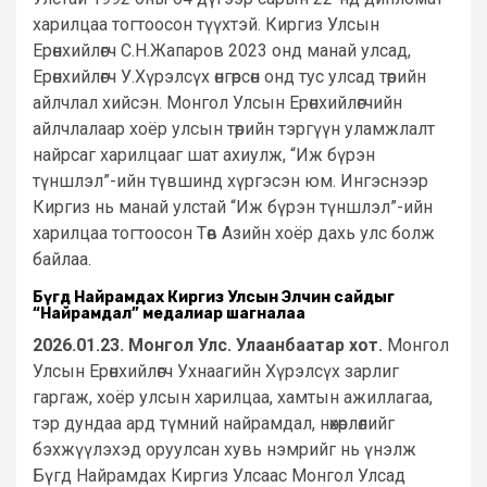
харилцаа тогтоосон түүхтэй. Киргиз Улсын
Ерөнхийлөгч С.Н.Жапаров 2023 онд манай улсад,
Ерөнхийлөгч У.Хүрэлсүх өнгөрсөн онд тус улсад төрийн
айлчлал хийсэн. Монгол Улсын Ерөнхийлөгчийн
айлчлалаар хоёр улсын төрийн тэргүүн уламжлалт
найрсаг харилцааг шат ахиулж, “Иж бүрэн
түншлэл”-ийн түвшинд хүргэсэн юм. Ингэснээр
Киргиз нь манай улстай “Иж бүрэн түншлэл”-ийн
харилцаа тогтоосон Төв Азийн хоёр дахь улс болж
байлаа.
Бүгд Найрамдах Киргиз Улсын Элчин сайдыг
“Найрамдал” медалиар шагналаа
2026.01.23. Монгол Улс. Улаанбаатар хот.
Монгол
Улсын Ерөнхийлөгч Ухнаагийн Хүрэлсүх зарлиг
гаргаж, хоёр улсын харилцаа, хамтын ажиллагаа,
тэр дундаа ард түмний найрамдал, нөхөрлөлийг
бэхжүүлэхэд оруулсан хувь нэмрийг нь үнэлж
Бүгд Найрамдах Киргиз Улсаас Монгол Улсад