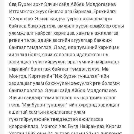
бөгөөд Бүрэн эрхт Элчин сайд Айбек Молдогазиев
Итгэмжлэх жуух бичгээ өргөн барилаа. Ерөнхийлөгч
У.Хүрэлсүх Элчин сайдыг үүрэгт ажилдаа орж
байгаад баяр хүргэж, амжилт хүсэн ерөөлөө. Хоёр орны
уламжлалт найрсаг харилцаа, хамтын ажиллагаа
өргөжин тэлж, эдийн засгийн агуулгаар баяжиж
байгааг тэмдэглэв. Дээд, өндөр түвшний харилцан
айлчлал болж, яриа хэлэлцээ идэвхжсэн нь
харилцааг гүнзгийрүүлэн, ард түмний найрамдал,
нөхөрлөлийг бататгаж байгааг тэмдэглэлээ. Мөн
Монгол, Киргизийн “Иж бүрэн түншлэл”-ийн
харилцааг улам бэхжүүлэн хөгжүүлэх өргөн боломж
байгааг хэллээ. Элчин сайд Айбек Молдогазиев
Элчин сайдаар томилогдсон нь нэр төрийн хэрэг
гээд, “Иж бүрэн түншлэл”-ийн хүрээнд харилцан
ашигтай хамтын ажиллагааг улам
гүнзгийрүүлэхийн төлөө идэвхтэй ажиллахаа
илэрхийллээ. Монгол Улс Бүгд Найрамдах Киргиз
Улстай 1992 оны 04 дүгээр сарын 22-нд дипломат