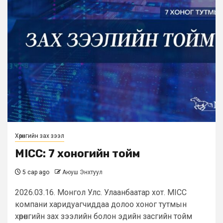
Хөрөнгийн зах зээл
MICC: 7 хоногийн тойм
5 сар ago
Аюуш Энхтуул
2026.03.16. Монгол Улс. Улаанбаатар хот. MICC
компани харидуагчиддаа долоо хоног тутмын
хөрөнгийн зах зээлийн болон эдийн засгийн тойм