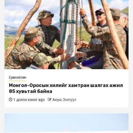
Ерөнхийлөгч
Монгол-Оросын хилийг хамтран шалгах ажил
85 хувьтай байна
1 долоо хоног ago
Аюуш Энхтуул