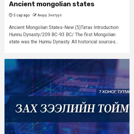
Ancient mongolian states
5 сар ago
Аюуш Энхтуул
Ancient Mongolian States-New (5)Татах Introduction:
Hunnu Dynasty/209 BC-93 BC/ The first Mongolian
state was the Hunnu Dynasty. All historical sources...