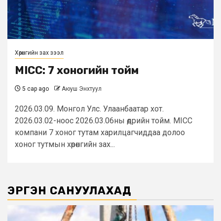
Хөрөнгийн зах зээл
MICC: 7 хоногийн тойм
5 сар ago
Аюуш Энхтуул
2026.03.09. Монгол Улс. Улаанбаатар хот.
2026.03.02-ноос 2026.03.06ны өдрийн тойм. MICC
компани 7 хоног тутам харилцагчиддаа долоо
хоног тутмын хөрөнгийн зах...
ЭРГЭН САНУУЛАХАД