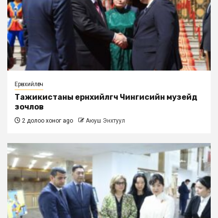
Ерөнхийлөгч
Тажикистаны ерөнхийлөгч Чингисийн музейд
зочлов
2 долоо хоног ago
Аюуш Энхтуул