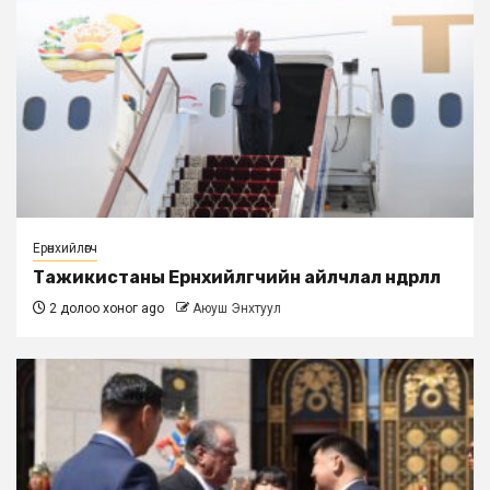
Ерөнхийлөгч
Тажикистаны Ерөнхийлөгчийн айлчлал өндөрлөлөө
2 долоо хоног ago
Аюуш Энхтуул