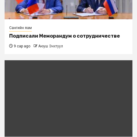
Сангийн яам
Подписали Меморандум о сотрудничестве
9 сар ago
Аюуш Энхтуул