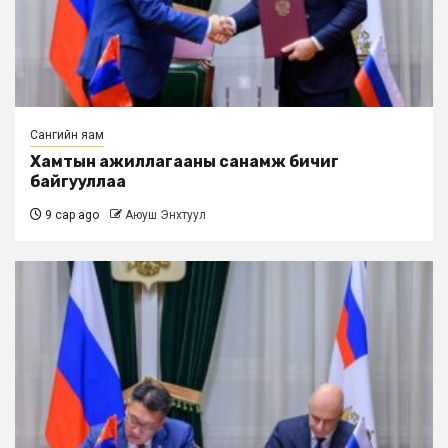
Сангийн яам
Хамтын ажиллагааны санамж бичиг
байгууллаа
9 сар ago
Аюуш Энхтуул