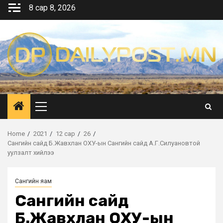
Skip
8 сар 8, 2026
to
content
Primary
Menu
Home
2021
12 сар
26
Сангийн сайд Б.Жавхлан ОХУ-ын Сангийн сайд А.Г.Силуановтой
уулзалт хийлээ
Сангийн яам
Сангийн сайд
Б.Жавхлан ОХУ-ын