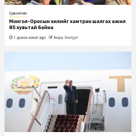
Ерөнхийлөгч
Монгол-Оросын хилийг хамтран шалгах ажил
85 хувьтай байна
1 долоо хоног ago
Аюуш Энхтуул