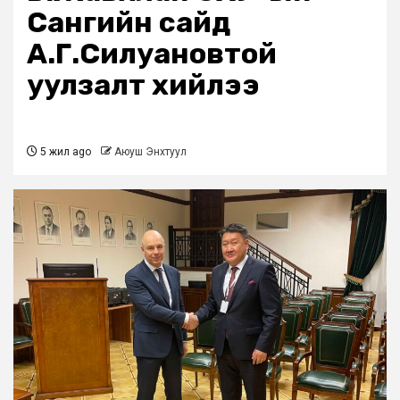
Сангийн сайд
А.Г.Силуановтой
уулзалт хийлээ
5 жил ago
Аюуш Энхтуул