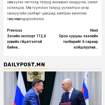
хөгжүүлэх чиглэлд талууд анхаарал хандуулж, санал
солилцов. Мөн түүнчлэн талууд уулзалтын үеэр
санхүүгийн салбарт цаашид хамтран ажиллах
төлөвлөгөөгөө тодорхойллоо.
Post
Previous
Next
Зэсийн экспорт 112,4
Орон сууцны зээлийн
navigation
хувийн гүйцэтгэлтэй
төлбөрийг 6 сараар
байна…
хойшлуулав…
DAILYPOST.MN