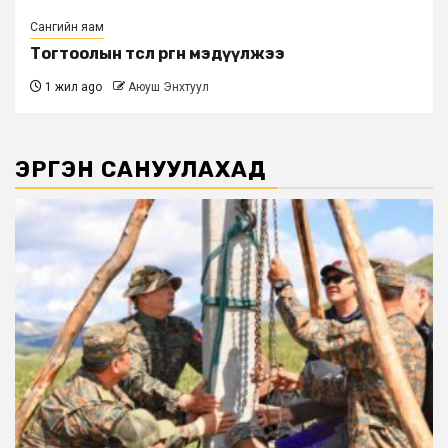
Сангийн яам
Тогтоолын төсөл өргөн мэдүүлжээ
1 жил ago
Аюуш Энхтуул
ЭРГЭН САНУУЛАХАД