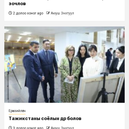
зочлов
2 долоо хоног ago
Аюуш Энхтуул
Ерөнхийлөгч
Тажикстаны соёлын өдөр болов
3 долоо хоног ago
Аюуш Энхтуул