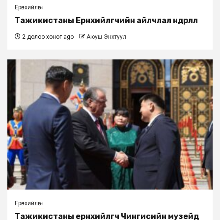
Ерөнхийлөгч
Тажикистаны Ерөнхийлөгчийн айлчлал өндөрлөлөө
2 долоо хоног ago
Аюуш Энхтуул
Ерөнхийлөгч
Тажикистаны ерөнхийлөгч Чингисийн музейд