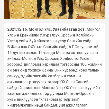
2021.12.16. Монгол Улс. Улаанбаатар хот.
Монгол
Улсын Ерөнхийлөгч У.Хүрэлсүх Оросын Холбооны
Улсад хийж буй айлчлалын үеэр Сангийн сайд
Б.Жавхлан ОХУ-ын Сангийн сайд А.Г.Силуановтой
12 дугаар сарын 15-ны өдөр Москва хотноо уулзалт
хийлээ. Монгол Улс, Оросын Холбооны Улсын
хооронд дипломат харилцаа тогтоосны 100 жилийн
ой энэ онд тохиож байна. Ойн хүрээнд хоёр талын
санхүү, эдийн засгийн салбарын хамтын
ажиллагааг өргөжүүлэх талаар ОХУ-ын Сангийн
сайдтай ярилцлаа. Монгол Улс, ОХУ-ын санхүүгийн
хамтын ажиллагаа, тэр дундаа Монгол-Оросын
хувь нийлүүлсэн “Улаанбаатар төмөр зам”
нийгэмлэгийн нөхцөл байдал, үйл ажиллагааг