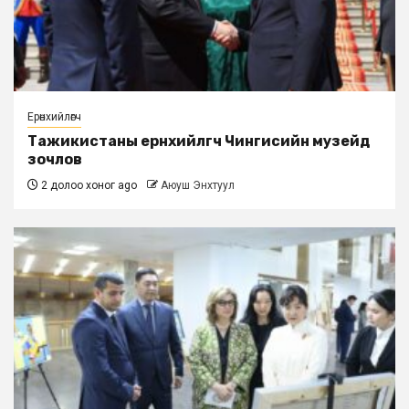
Ерөнхийлөгч
Тажикистаны ерөнхийлөгч Чингисийн музейд
зочлов
2 долоо хоног ago
Аюуш Энхтуул