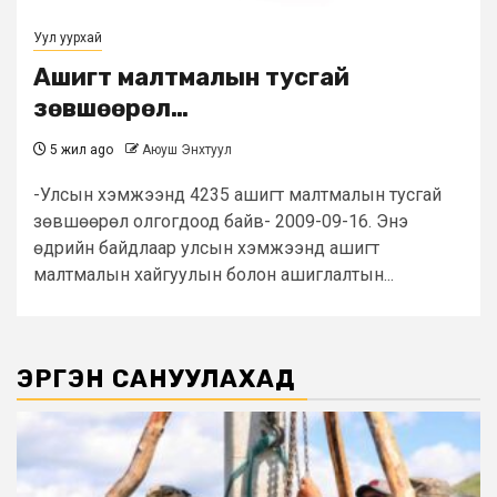
Уул уурхай
Ашигт малтмалын тусгай
зөвшөөрөл…
5 жил ago
Аюуш Энхтуул
-Улсын хэмжээнд 4235 ашигт малтмалын тусгай
зөвшөөрөл олгогдоод байв- 2009-09-16. Энэ
өдрийн байдлаар улсын хэмжээнд ашигт
малтмалын хайгуулын болон ашиглалтын...
ЭРГЭН САНУУЛАХАД