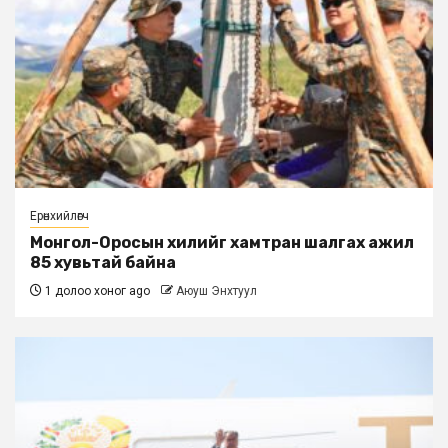
Ерөнхийлөгч
Монгол-Оросын хилийг хамтран шалгах ажил
85 хувьтай байна
1 долоо хоног ago
Аюуш Энхтуул