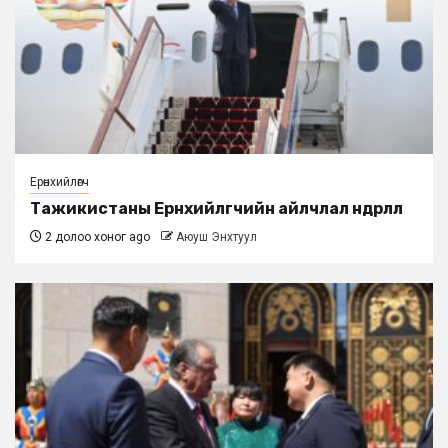
Ерөнхийлөгч
Тажикистаны Ерөнхийлөгчийн айлчлал өндөрлөлөө
2 долоо хоног ago
Аюуш Энхтуул