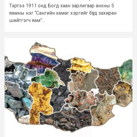
Тэртээ 1911 онд Богд хаан зарлигаар анхны 5
яамны нэг “Сангийн хамаг хэргийг бүгд захиран
шийтгэгч яам”...