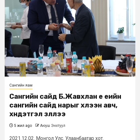
Сангийн яам
Сангийн сайд Б.Жавхлан үе үеийн
сангийн сайд нарыг хүлээн авч,
хүндэтгэл үзүүллээ
5 жил ago
Аюуш Энхтуул
2021.12.02. Монгол Улс. Улаанбаатар хот.