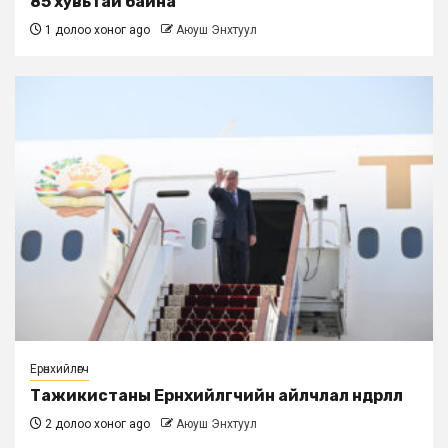
85 хувьтай байна
1 долоо хоног ago
Аюуш Энхтуул
Ерөнхийлөгч
Тажикистаны Ерөнхийлөгчийн айлчлал өндөрлөлөө
2 долоо хоног ago
Аюуш Энхтуул