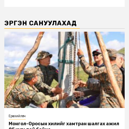
ЭРГЭН САНУУЛАХАД
Ерөнхийлөгч
Монгол-Оросын хилийг хамтран шалгах ажил