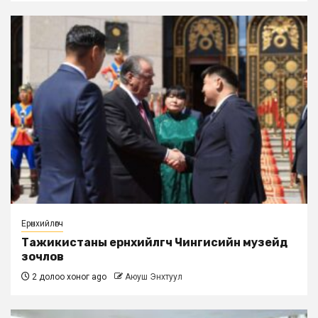
Ерөнхийлөгч
Тажикистаны ерөнхийлөгч Чингисийн музейд
зочлов
2 долоо хоног ago
Аюуш Энхтуул