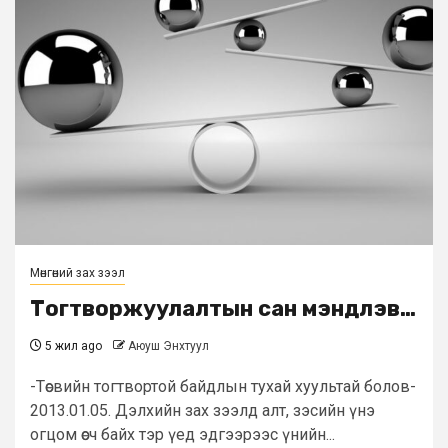
Мөнгөний зах зээл
Тогтворжуулалтын сан мэндлэв…
5 жил ago
Аюуш Энхтуул
-Төсвийн тогтвортой байдлын тухай хуультай болов-
2013.01.05. Дэлхийн зах зээлд алт, зэсийн үнэ
огцом өсч байх тэр үед эдгээрээс үнийн...