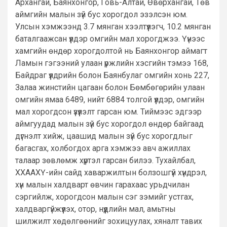
Архангай, Баянхонгор, Говь-Алтай, Өвөрхангай, Төв
аймгийн малын зүй бус хорогдол эзэлсэн юм.
Улсын хэмжээнд 3.7 мянган хээлтүүлэгч, 10.2 мянган
баталгаажсан үүлдэр омгийн мал хорогджээ. Үүнээс
хамгийн өндөр хорогдолтой нь Баянхонгор аймагт
Ламын гэгээний улаан үржлийн хэсгийн тэмээ 168,
Байдраг үүлдрийн болон Баянбулаг омгийн хонь 227,
Залаа жинстийн цагаан болон Бөмбөгөрийн улаан
омгийн ямаа 6489, нийт 6884 толгой үүлдэр, омгийн
мал хорогдсон үзүүлэлт гарсан юм. Тиймээс эдгээр
аймгуудад малын зүй бус хорогдол өндөр байгаад
дүгнэлт хийж, цаашид малын зүй бус хорогдлыг
багасгах, холбогдох арга хэмжээ авч ажиллах
талаар зөвлөмж хүртэл гарсан билээ. Тухайлбал,
ХХААХҮ-ийн сайд хаваржилтын болзошгүй хүндрэл,
хүн малын халдварт өвчин гарахаас урьдчилан
сэргийлж, хорогдсон малын сэг зэмийг устгах,
халдваргүйжүүлэх, отор, нүүдлийн мал, амьтны
шилжилт хөдөлгөөнийг зохицуулах, хяналт тавих