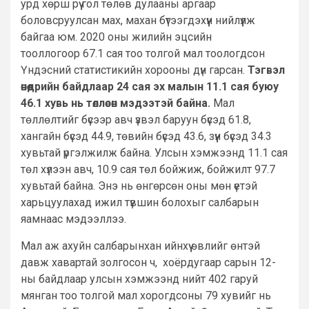
урд хөрш рүү гол төлөв дулааны аргаар
боловсруулсан мах, махан бүтээгдэхүүн нийлүүлж
байгаа юм. 2020 оны жилийн эцсийн
тооллогоор 67.1 сая тоо толгой мал тоологдсон
Үндэсний статистикийн хорооны дүн гарсан.
Тэгвэл
өнөөдрийн байдлаар 24 сая эх малын 11.1 сая буюу
46.1 хувь нь төллөсөн мэдээтэй байна.
Мал
төллөлтийг бүсээр авч үзвэл баруун бүсэд 61.8,
хангайн бүсэд 44.9, төвийн бүсэд 43.6, зүүн бүсэд 34.3
хувьтай үргэлжилж байна. Улсын хэмжээнд 11.1 сая
төл хүлээн авч, 10.9 сая төл бойжиж, бойжилт 97.7
хувьтай байна. Энэ нь өнгөрсөн оны мөн үетэй
харьцуулахад ижил түвшин болохыг салбарын
яамнаас мэдээллээ.
Мал аж ахуйн салбарынхан ийнхүү өвлийг өнтэй
давж хавартай золгосон ч, хоёрдугаар сарын 12-
ны байдлаар улсын хэмжээнд нийт 402 гаруй
мянган тоо толгой мал хорогдсоны 79 хувийг нь