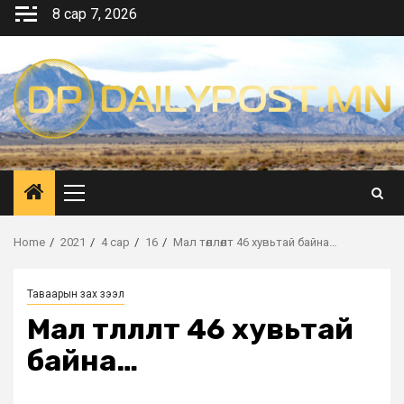
Skip
8 сар 7, 2026
to
content
Primary
Menu
Home
2021
4 сар
16
Мал төллөлт 46 хувьтай байна…
Таваарын зах зээл
Мал төллөлт 46 хувьтай
байна…