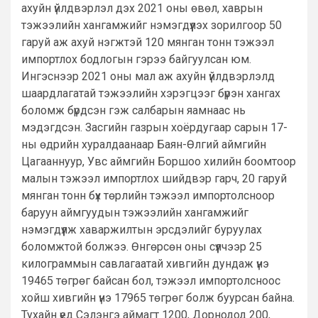
ахуйн үйлдвэрлэл дэх 2021 оны өвөл, хаврын
тэжээлийн хангамжийг нэмэгдүүлэх зорилгоор 50
гаруй аж ахуй нэгжтэй 120 мянган тонн тэжээл
импортлох бодлогын гэрээ байгуулсан юм.
Ингэснээр 2021 оны мал аж ахуйн үйлдвэрлэлд
шаардлагатай тэжээлийн хэрэгцээг бүрэн хангах
боломж бүрдсэн гэж салбарын яамнаас нь
мэдэгдсэн. Засгийн газрын хоёрдугаар сарын 17-
ны өдрийн хуралдаанаар Баян-Өлгий аймгийн
Цагааннуур, Увс аймгийн Боршоо хилийн боомтоор
малын тэжээл импортлох шийдвэр гарч, 20 гаруй
мянган тонн бүх төрлийн тэжээл импортолсноор
баруун аймгуудын тэжээлийн хангамжийг
нэмэгдүүлж хаваржилтын эрсдэлийг буруулах
боломжтой болжээ. Өнгөрсөн оны сүүлчээр 25
килограммын савлагаатай хивгийн дундаж үнэ
19465 төгрөг байсан бол, тэжээл импортолсноос
хойш хивгийн үнэ 17965 төгрөг болж буурсан байна.
Тухайн үед Сэлэнгэ аймагт 1200, Дорнодод 200,