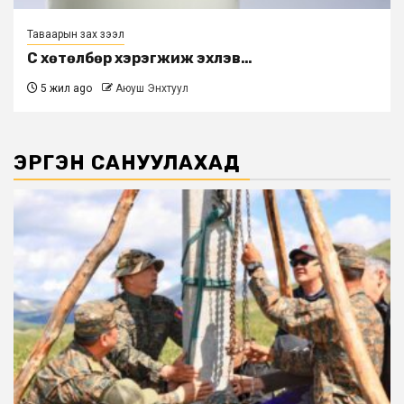
Таваарын зах зээл
Сүү хөтөлбөр хэрэгжиж эхлэв…
5 жил ago
Аюуш Энхтуул
ЭРГЭН САНУУЛАХАД