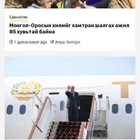
Ерөнхийлөгч
Монгол-Оросын хилийг хамтран шалгах ажил
85 хувьтай байна
1 долоо хоног ago
Аюуш Энхтуул