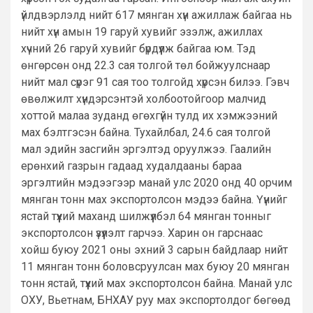
үйлдвэрлэлд нийт 617 мянган хүн ажиллаж байгаа нь
нийт хүн амын 19 гаруй хувийг эзэлж, ажиллах
хүчний 26 гаруй хувийг бүрдүүлж байгаа юм. Тэд
өнгөрсөн онд 22.3 сая толгой төл бойжуулснаар
нийт мал сүрэг 91 сая тоо толгойд хүрсэн билээ. Гэвч
өвөлжилт хүндэрсэнтэй холбоотойгоор малчид
хоттой малаа зуданд өгөхгүйн тулд их хэмжээний
мах бэлтгэсэн байна. Тухайлбал, 24.6 сая толгой
мал эдийн засгийн эргэлтэд оруулжээ. Гаалийн
ерөнхий газрын гадаад худалдааны бараа
эргэлтийн мэдээгээр манай улс 2020 онд 40 орчим
мянган тонн мах экспортолсон мэдээ байна. Үүнийг
ястай түүхий маханд шилжүүлбэл 64 мянган тонныг
экспортолсон үзүүлэлт гарчээ. Харин он гарснаас
хойш буюу 2021 оны эхний 3 сарын байдлаар нийт
11 мянган тонн боловсруулсан мах буюу 20 мянган
тонн ястай, түүхий мах экспортолсон байна. Манай улс
ОХУ, Вьетнам, БНХАУ руу мах экспортолдог бөгөөд