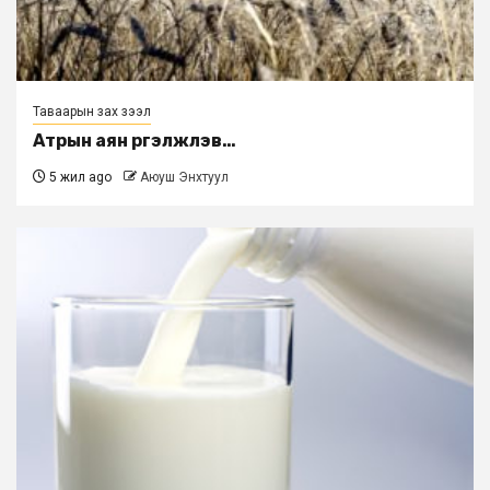
Таваарын зах зээл
Атрын аян үргэлжлэв…
5 жил ago
Аюуш Энхтуул