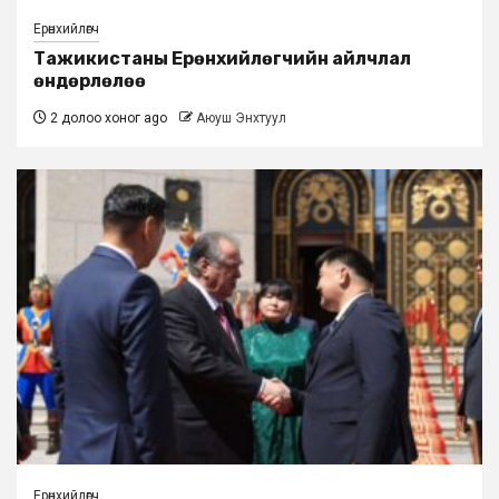
Ерөнхийлөгч
Тажикистаны Ерөнхийлөгчийн айлчлал
өндөрлөлөө
2 долоо хоног ago
Аюуш Энхтуул
Ерөнхийлөгч