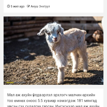
5 жил ago
Аюуш Энхтуул
Мал аж ахуйн үйлдвэрлэл эрхлэгч малчин өрхийн
тоо өмнөх оноос 5.5 хувиар нэмэгдэж 181 мянгад
хүрсэн гэх судалгаа гарсан. Ингэснээр мал аж ахуйн