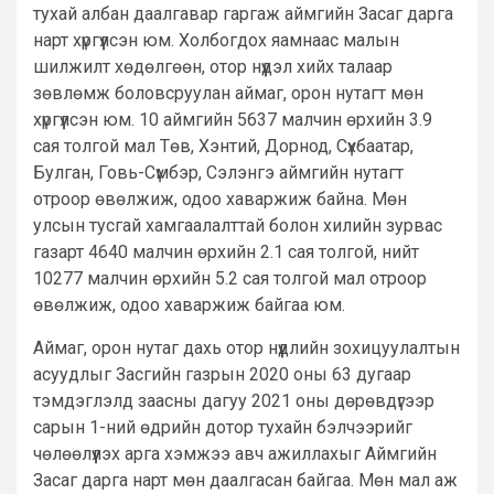
тухай албан даалгавар гаргаж аймгийн Засаг дарга
нарт хүргүүлсэн юм. Холбогдох яамнаас малын
шилжилт хөдөлгөөн, отор нүүдэл хийх талаар
зөвлөмж боловсруулан аймаг, орон нутагт мөн
хүргүүлсэн юм. 10 аймгийн 5637 малчин өрхийн 3.9
сая толгой мал Төв, Хэнтий, Дорнод, Сүхбаатар,
Булган, Говь-Сүмбэр, Сэлэнгэ аймгийн нутагт
отроор өвөлжиж, одоо хаваржиж байна. Мөн
улсын тусгай хамгаалалттай болон хилийн зурвас
газарт 4640 малчин өрхийн 2.1 сая толгой, нийт
10277 малчин өрхийн 5.2 сая толгой мал отроор
өвөлжиж, одоо хаваржиж байгаа юм.
Аймаг, орон нутаг дахь отор нүүдлийн зохицуулалтын
асуудлыг Засгийн газрын 2020 оны 63 дугаар
тэмдэглэлд заасны дагуу 2021 оны дөрөвдүгээр
сарын 1-ний өдрийн дотор тухайн бэлчээрийг
чөлөөлүүлэх арга хэмжээ авч ажиллахыг Аймгийн
Засаг дарга нарт мөн даалгасан байгаа. Мөн мал аж