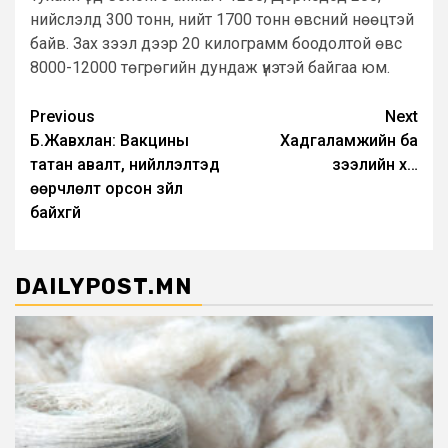
нийслэлд 300 тонн, нийт 1700 тонн өвсний нөөцтэй
байв. Зах зээл дээр 20 килограмм боодолтой өвс
8000-12000 төгрөгийн дундаж үнэтэй байгаа юм.
Post
Previous
Next
Б.Жавхлан: Вакцины
Хадгаламжийн ба
navigation
татан авалт, нийлүүлэлтэд
зээлийн хүү…
өөрчлөлт орсон зүйл
байхгүй
DAILYPOST.MN