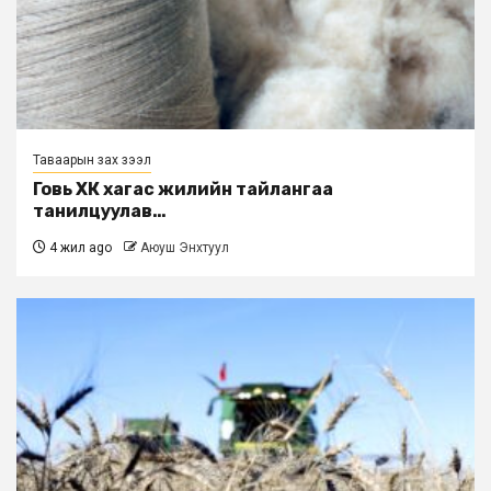
Таваарын зах зээл
Говь ХК хагас жилийн тайлангаа
танилцуулав…
4 жил ago
Аюуш Энхтуул