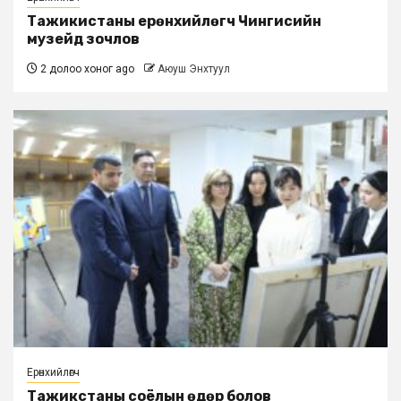
Тажикистаны ерөнхийлөгч Чингисийн
музейд зочлов
2 долоо хоног ago
Аюуш Энхтуул
Ерөнхийлөгч
Тажикстаны соёлын өдөр болов