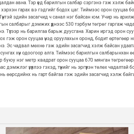
удалдан авна. Тэр үед барилгын салбар сэргэнэ гэж хэлж ба
с хэрхэн гарах вэ гэдгийг бодох цаг. Тиймээс орон сууцаа 
үүнтэй эдийн засагчид ч санал нэг байсан юм. Учир нь арилж
гын салбарыг дэмжих үүднээс 530 тэрбум төгрөг гаргаж чада
э. Түүгээр нь барилгаа барьж дуусгана. Харин иргэд орон с
лох гэж орон сууцаа үнэд оруулахын оронд, бодит өртөгөөр 
э. Эс чадвал мөхнө гэж эдийн засагчид хэлж байсан удаатай
сунгах хүн одоогоор алга. Тиймээс барилгын салбарынхан ө
р буюу нэг метр квадрат орон сууцаа 670 мянган төгрөгөөр
 дэмжлэг үзүүллээ гэхэд, түүнийг нь эргүүлэн төлөх чадалта
х нь өөрсдийнх нь гарт байгаа гэж эдийн засагчид хэлж байг