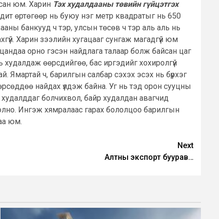
йсан юм. Харин
Тэх худалдааны төвийн гүйцэтгэх
бодит өртөгөөр нь буюу нэг метр квадратыг нь 650
ааны банкууд ч тэр, улсын төсөв ч тэр аль аль нь
хгүй. Харин зээлийн хугацааг сунгаж магадгүй юм
ууцандаа орно гэсэн найдлага талаар болж байсан цаг
нь худалдаж өөрсдийгөө, бас иргэдийг хохиролгүй
. Ямартай ч, барилгын салбар сэхэх эсэх нь бүрхэг
өрсөддөө найдах үлдэж байна. Уг нь тэд орон сууцны
 худалддаг болчихвол, байр худалдан авагчид
й болно. Ингэж хямралаас гарах бололцоо барилгын
аа юм.
Next
Алтны экспорт буурав…