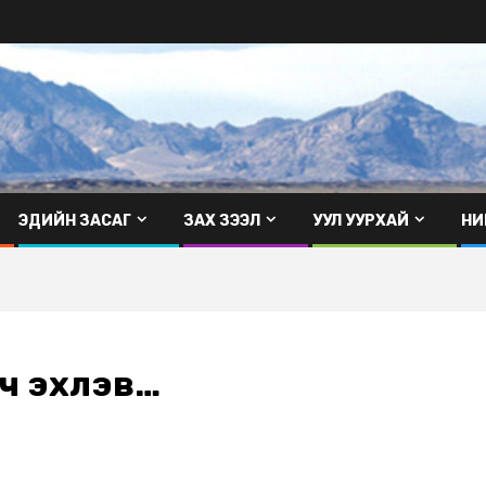
ЭДИЙН ЗАСАГ
ЗАХ ЗЭЭЛ
УУЛ УУРХАЙ
НИ
рч эхлэв…