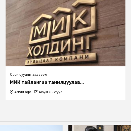
Орон сууцны зах зээл
МИК тайлангаа танилцуулав…
4 жил ago
Аюуш Энхтуул