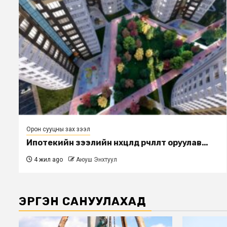
Орон сууцны зах зээл
Ипотекийн зээлийн нөхцөлд өөрчлөлт оруулав…
4 жил ago
Аюуш Энхтуул
ЭРГЭН САНУУЛАХАД