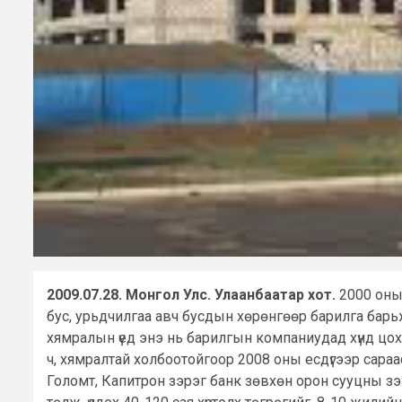
2009.07.28. Монгол Улс. Улаанбаатар хот.
2000 оны
бус, урьдчилгаа авч бусдын хөрөнгөөр барилга барьж
хямралын үед энэ нь барилгын компаниудад хүнд цо
ч, хямралтай холбоотойгоор 2008 оны есдүгээр сара
Голомт, Капитрон зэрэг банк зөвхөн орон сууцны з