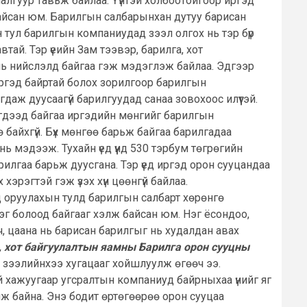
 шалгуур тавьж байлаа. Үүнтэй холбоотойгоор иргэд
байсан юм. Барилгын салбарынхан дутуу барисан
н тул барилгын компаниудад зээл олгох нь тэр бүр
втай. Тэр үеийн Зам тээвэр, барилга, хот
 нь нийслэлд байгаа гэж мэдэглэж байлаа. Эдгээр
Иргэд байртай болох зорилгоор барилгын
даж дуусаагүй барилгуудад санаа зовохоос илүүтэй.
жигдээд байгаа иргэдийн мөнгийг барилгын
байхгүй. Бүх мөнгөө барьж байгаа барилгадаа
ь мэдээж. Тухайн үед үүнд 530 тэрбум төгрөгийн
лгаа барьж дуусгана. Тэр үед иргэд орон сууцандаа
эрэгтэй гэж үзэх хүн цөөнгүй байлаа.
 оруулахын тулд барилгын салбарт хөрөнгө
нэг болоод байгааг хэлж байсан юм. Нэг ёсондоо,
, цаана нь барисан барилгыг нь худалдан авах
а, хот байгуулалтын яамны Барилга орон сууцны
с зээлийнхээ хугацааг хойшлуулж өгөөч ээ.
ий хажуугаар угсралтын компаниуд байрныхаа үнийг яг
лж байна. Энэ бодит өртөгөөрөө орон сууцаа