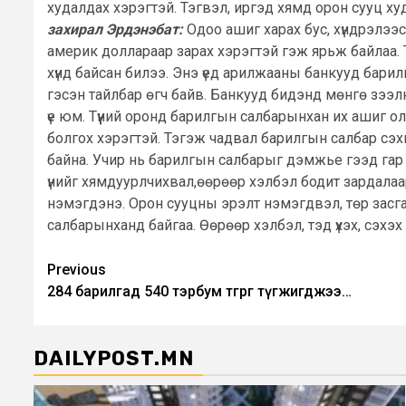
худалдах хэрэгтэй. Тэгвэл, иргэд хямд орон сууц х
захирал Эрдэнэбат:
Одоо ашиг харах бус, хүндрэлээ
америк доллараар зарах хэрэгтэй гэж ярьж байлаа. Т
хүнд байсан билээ. Энэ үед арилжааны банкууд барил
гэсэн тайлбар өгч байв. Банкууд бидэнд мөнгө зээлн
үе юм. Түүний оронд барилгын салбарынхан их ашиг о
болгох хэрэгтэй. Тэгэж чадвал барилгын салбар сэхн
байна. Учир нь барилгын салбарыг дэмжье гээд гар 
үнийг хямдуурлчихвал,өөрөөр хэлбэл бодит зардалаа
нэмэгдэнэ. Орон сууцны эрэлт нэмэгдвэл, төр засгаас
салбарынханд байгаа. Өөрөөр хэлбэл, тэд үхэх, сэхэ
Post
Previous
284 барилгад 540 тэрбум төгрөг түгжигджээ…
navigation
DAILYPOST.MN