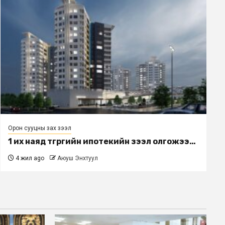
Орон сууцны зах зээл
1 их наяд төгрөгийн ипотекийн зээл олгожээ…
4 жил ago
Аюуш Энхтуул