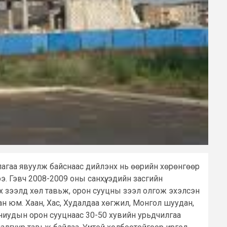
ллагаа явуулж байснаас дийлэнх нь өөрийн хөрөнгөөр
. Гэвч 2008-2009 оны санхүү, эдийн засгийн
х зээлд хөл тавьж, орон сууцны зээл олгож эхэлсэн
н юм. Хаан, Хас, Худалдаа хөгжил, Монгол шуудан,
ниудын орон сууцнаас 30-50 хувийн урьдчилгаа