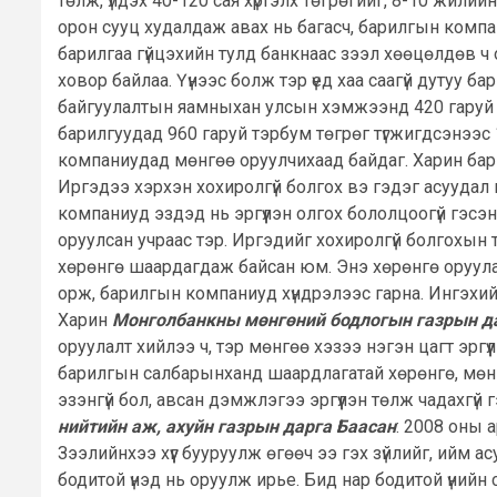
төлж, үлдэх 40-120 сая хүртэлх төгрөгийг, 8-10 жили
орон сууц худалдаж авах нь багасч, барилгын компа
барилгаа гүйцэхийн тулд банкнаас зээл хөөцөлдөв ч 
ховор байлаа. Үүнээс болж тэр үед хаа саагүй дутуу ба
байгуулалтын яамныхан улсын хэмжээнд 420 гаруй ба
барилгуудад 960 гаруй тэрбум төгрөг түгжигдсэнээ
компаниудад мөнгөө оруулчихаад байдаг. Харин барилг
Иргэдээ хэрхэн хохиролгүй болгох вэ гэдэг асуудал
компаниуд эздэд нь эргүүлэн олгох бололцоогүй гэс
оруулсан учраас тэр. Иргэдийг хохиролгүй болгохын 
хөрөнгө шаардагдаж байсан юм. Энэ хөрөнгө оруула
орж, барилгын компаниуд хүндрэлээс гарна. Ингэхийн 
Харин
Монголбанкны мөнгөний бодлогын газрын д
оруулалт хийлээ ч, тэр мөнгөө хэзээ нэгэн цагт эрг
барилгын салбарынханд шаардлагатай хөрөнгө, мөнги
эзэнгүй бол, авсан дэмжлэгээ эргүүлэн төлж чадахгүй
нийтийн аж, ахуйн газрын дарга Баасан
: 2008 оны 
Зээлийнхээ хүүг бууруулж өгөөч ээ гэх зүйлийг, ийм
бодитой үнэд нь оруулж ирье. Бид нар бодитой үнийн