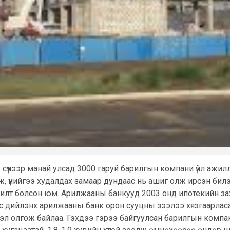
 сүүлээр манай улсад 3000 гаруй барилгын компани үйл ажи
, үүнийгээ худалдах замаар дундаас нь ашиг олж ирсэн билээ
хилт болсон юм. Арилжааны банкууд 2003 онд ипотекийн за
ас дийлэнх арилжааны банк орон сууцны зээлээ хязгаарласа
ээл олгож байлаа. Гэхдээ гэрээ байгуулсан барилгын компа