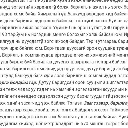
йн хугацаатай, 1,8-1,9 хувийн хүүтэй зээлж өмнөхөөсөө өндөр
ниуд эргэлтийн хөрөнгөгүй болж, барилгын ажил нь зогсч 
олдоц хомс байв. Хямралын үед банкууд өөрсдөө хүнд байса
ригдсан барилга сүндэрлэж байсныг хэн хүнгүй санаж буй нь ла
рилгын ажил зогссон. Үүний 80 нь орон нутагт, 340 гаруй
с 193 тэрбум нь иргэдийн мөнгө болохыг хэлж байсан юм. 
ууд нь дуусдаггүй зогсчихоод байдаг. Тэр ч утгаараа, бариг
 гарч ирж байгаа юм. Баригдаж дуусаагүй орон сууцанд түг
эн. Барилгын компаниудад иргэдэд өгөх их хэмжээний мөнгө 
тулд барьж буй барилгаа дуусгах шаардлага тулгарч байсан н
лтыг барилгын компаниудад оруулвал, дутуу баригдсан бари
тулд банкууд бага хүүтэй зээл барилгын компаниудад олгох х
арга Болдбаатар:
Дутуу баригдсан орон сууцыг ашиглалтад
үүлэн төлж чадах уу гэдэг нь хамгийн эргэлзээтэй асуудлын 
йг өгч өнөөдөр сүндэрлэсэн дутуу барилгуудыг гүйцээсэн ч
 гэж эдийн засагчид үзэж байлаа. Тэгвэл
Зам тээвэр, барилг
аравдугаар сараас хойш зээл олгох байдал зогссон. Тиймээ
 асуудлыг шийдэж өгөөч гэж банкны зүгээс тавьж байгаа. Үүн
 судалгаа хийхэд, нэг метр квадрат нь 670 мянган төгрөг бо