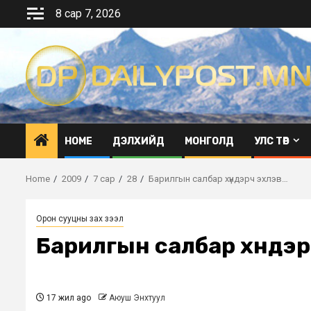
Skip
8 сар 7, 2026
to
content
HOME
ДЭЛХИЙД
МОНГОЛД
УЛС ТӨР
Home
2009
7 сар
28
Барилгын салбар хүндэрч эхлэв…
Орон сууцны зах зээл
Барилгын салбар хүндэ
17 жил ago
Аюуш Энхтуул