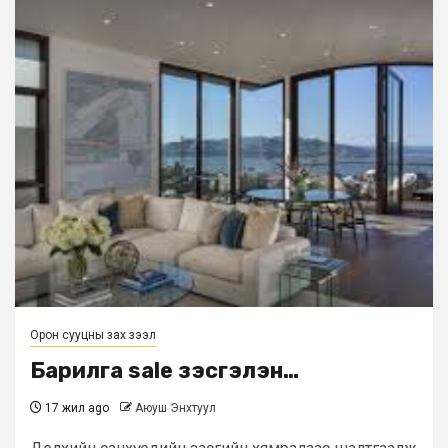
Орон сууцны зах зээл
Барилга sale үзэсгэлэн…
17 жил ago
Аюуш Энхтуул