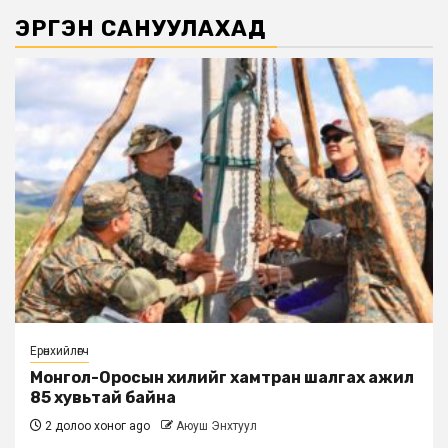
ЭРГЭН САНУУЛАХАД
Ерөнхийлөгч
Монгол-Оросын хилийг хамтран шалгах ажил
85 хувьтай байна
2 долоо хоног ago
Аюуш Энхтуул