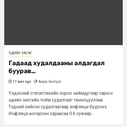
ЭДИЙН ЗАСАГ
Гадаад худалдааны алдагдал
буурав…
17 жил ago
Аюуш Энхтуул
Үндэсний статистикийн хороо наймдугаар сарын
эдийн засгийн тойм судалгааг танилцууллаа.
Тэдний хийсэн судалгаагаар инфляци буурчээ.
Инфляци өнгөрсөн сараасаа 0.6 хувиар...