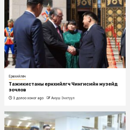
Ерөнхийлөгч
Тажикистаны ерөнхийлөгч Чингисийн музейд
зочлов
3 долоо хоног ago
Аюуш Энхтуул