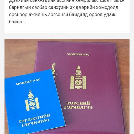
Дэлхийн санхүү, эдийн засгийн хямралаас шалтгаалж
барилгын салбар санхүүгийн эх үүсвэрийн хомсдолд
орсноор ажил нь зогсонги байдалд ороод удаж
байна....