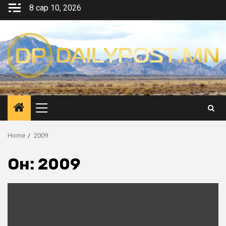
Skip
8 сар 10, 2026
to
content
Primary
Menu
Home
2009
Он:
2009