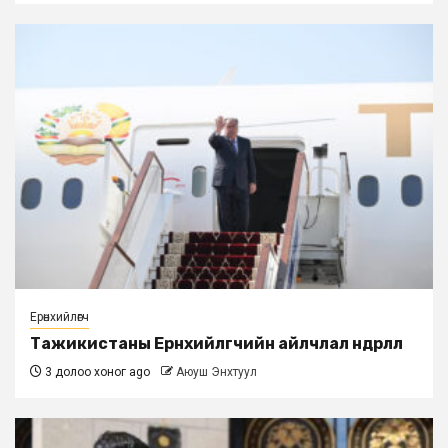
Ерөнхийлөгч
Тажикистаны Ерөнхийлөгчийн айлчлал өндөрлөлөө
3 долоо хоног ago
Аюуш Энхтуул