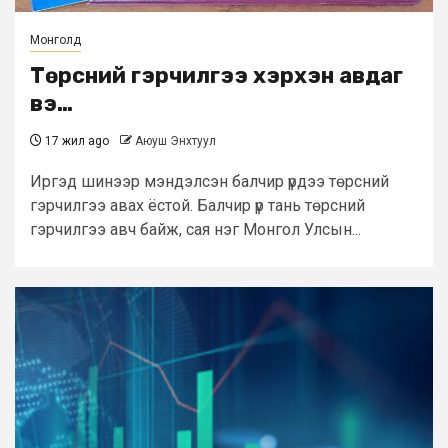
Монголд
Төрсний гэрчилгээ хэрхэн авдаг
вэ…
17 жил ago
Аюуш Энхтуул
Иргэд шинээр мэндэлсэн балчир үрдээ төрсний
гэрчилгээ авах ёстой. Балчир үр тань төрсний
гэрчилгээ авч байж, сая нэг Монгол Улсын...