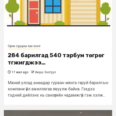
Орон сууцны зах зээл
284 барилгад 540 тэрбум төгрөг
түгжигджээ…
17 жил ago
Аюуш Энхтуул
Манай улсад өнөөдөр гурван мянга гаруй барилгын
компани үйл ажиллагаа явуулж байна. Гэхдээ
тэдний дийлэнх нь санхүүгийн чадамжгүй гэж хэлж...