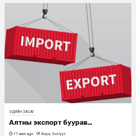
ЭДИЙН ЗАСАГ
Алтны экспорт буурав…
17 жил ago
Аюуш Энхтуул