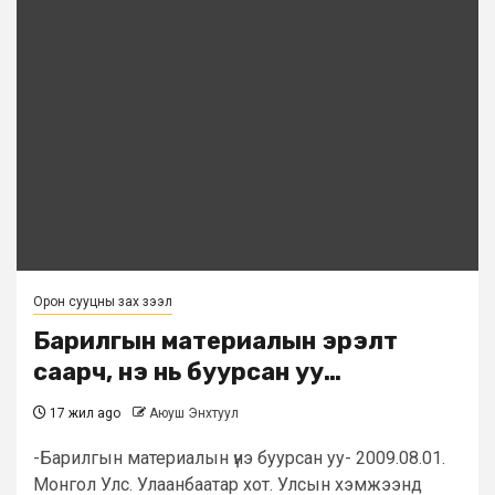
Орон сууцны зах зээл
Барилгын материалын эрэлт
саарч, үнэ нь буурсан уу…
17 жил ago
Аюуш Энхтуул
-Барилгын материалын үнэ буурсан уу- 2009.08.01.
Монгол Улс. Улаанбаатар хот. Улсын хэмжээнд