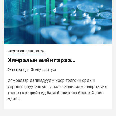
Оюутолгой
Тавантолгой
Хямралын үеийн гэрээ…
18 жил ago
Аюуш Энхтуул
Хямралаар далимдуулж хоёр толгойн ордын
хөрөнгө оруулалтын гэрээг яаравчилж, найр тавих
гэлээ гэж сүүлийн үед багагүй шүүмжлэх болов. Харин
эдийн...