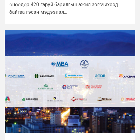
өнөөдөр 420 гаруй барилгын ажил зогсчихоод
байгаа гэсэн мэдээлэл...