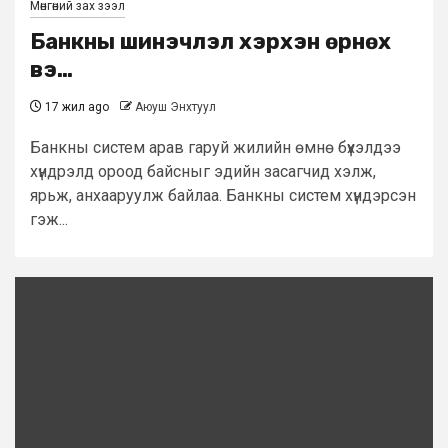
Мөнгөний зах зээл
Банкны шинэчлэл хэрхэн өрнөх
вэ…
17 жил ago
Аюуш Энхтуул
Банкны систем арав гаруй жилийн өмнө бүхэлдээ
хүндрэлд ороод байсныг эдийн засагчид хэлж,
ярьж, анхааруулж байлаа. Банкны систем хүндэрсэн
гэж...