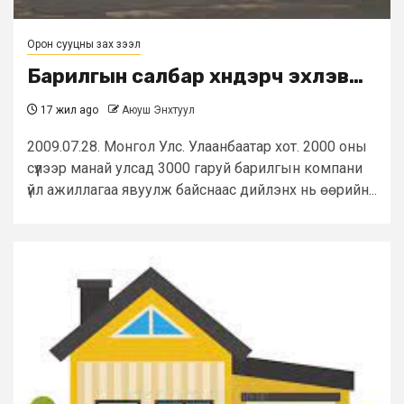
Орон сууцны зах зээл
Барилгын салбар хүндэрч эхлэв…
17 жил ago
Аюуш Энхтуул
2009.07.28. Монгол Улс. Улаанбаатар хот. 2000 оны
сүүлээр манай улсад 3000 гаруй барилгын компани
үйл ажиллагаа явуулж байснаас дийлэнх нь өөрийн...