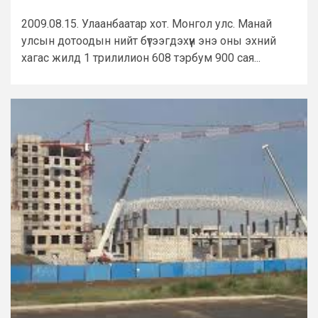
2009.08.15. Улаанбаатар хот. Монгол улс. Манай
улсын дотоодын нийт бүтээгдэхүүн энэ оны эхний
хагас жилд 1 трилилион 608 тэрбум 900 сая...