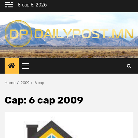
Skip
8 сар 8, 2026
to
content
Primary
Menu
Home
2009
6 сар
Сар:
6 сар 2009