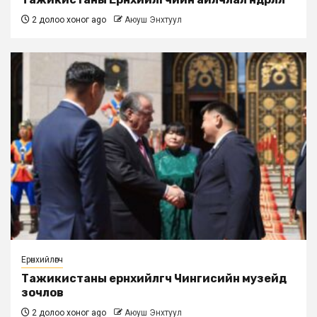
2 долоо хоног ago
Аюуш Энхтуул
Ерөнхийлөгч
Тажикистаны ерөнхийлөгч Чингисийн музейд
зочлов
2 долоо хоног ago
Аюуш Энхтуул