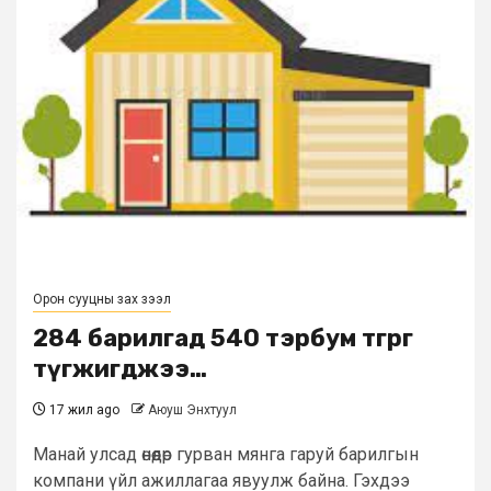
Орон сууцны зах зээл
284 барилгад 540 тэрбум төгрөг
түгжигджээ…
17 жил ago
Аюуш Энхтуул
Манай улсад өнөөдөр гурван мянга гаруй барилгын
компани үйл ажиллагаа явуулж байна. Гэхдээ