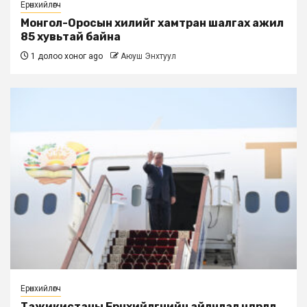
Ерөнхийлөгч
Монгол-Оросын хилийг хамтран шалгах ажил
85 хувьтай байна
1 долоо хоног ago
Аюуш Энхтуул
Ерөнхийлөгч
Тажикистаны Ерөнхийлөгчийн айлчлал өндөрлөлөө