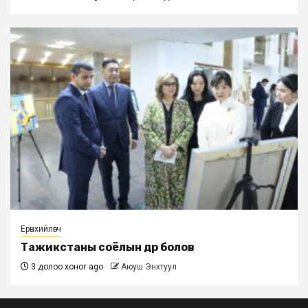
Ерөнхийлөгч
Тажикстаны соёлын өдөр болов
3 долоо хоног ago
Аюуш Энхтуул