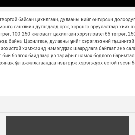
гтвортой байсан цахилгаан, дулааны үнийг өнгөрсөн долооду
өнгө санхүүгийн дутагдалд орж, хөрөнгө оруулалтаар хийх а
өгрөг, 100-250 киловатт цахилгаан хэрэглэвэл 65 төгрөг, 2
д байна. Цахилгаан, дулааны үнийг хэрэглээний түвшинтэй
ыг зохистой хэмжээнд нэмэгдүүлэх шаардлага байгааг энэ с
лыг бий болгох байдлаар үнэ тарифыг нэмэх бодлого баримтал
хянаж үйл ажиллагаандаа нэвтрүүлж хэрэгжүүлэх ёстой гэсэн б