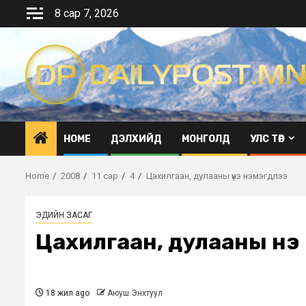
Skip
8 сар 7, 2026
to
content
HOME
ДЭЛХИЙД
МОНГОЛД
УЛС ТӨР
Home
2008
11 сар
4
Цахилгаан, дулааны үнэ нэмэгдлээ
ЭДИЙН ЗАСАГ
Цахилгаан, дулааны үнэ
18 жил ago
Аюуш Энхтуул