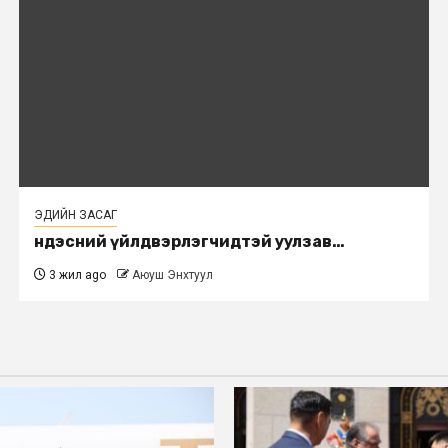
ЭДИЙН ЗАСАГ
Үндэсний үйлдвэрлэгчидтэй уулзав…
3 жил ago
Аюуш Энхтуул