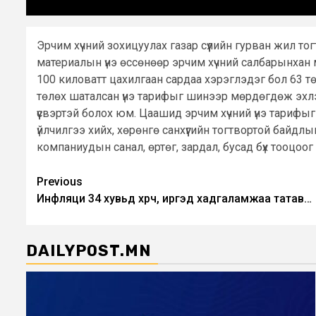
Эрчим хүчний зохицуулах газар сүүлийн гурван жил то
материалын үнэ өссөнөөр эрчим хүчний салбарынхан м
100 киловатт цахилгаан сардаа хэрэглэдэг бол 63 т
төлөх шаталсан үнэ тарифыг шинээр мөрдөгдөж эхлээ
үүсвэртэй болох юм. Цаашид эрчим хүчний үнэ тариф
үйлчилгээ хийх, хөрөнгө санхүүгийн тогтвортой байд
компаниудын санал, өртөг, зардал, бусад бүх тооцоог 
Post
Previous
Инфляци 34 хувьд хүрч, иргэд хадгаламжаа татав…
navigation
DAILYPOST.MN