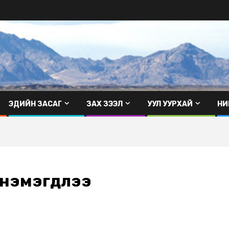
ЭДИЙН ЗАСАГ
ЗАХ ЗЭЭЛ
УУЛ УУРХАЙ
НИ
 нэмэгдлээ