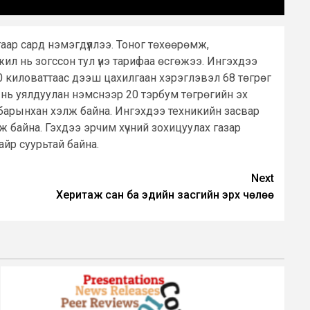
гаар сард нэмэгдүүллээ. Тоног төхөөрөмж,
жил нь зогссон тул үнэ тарифаа өсгөжээ. Ингэхдээ
50 киловаттаас дээш цахилгаан хэрэглэвэл 68 төгрөг
 нь уялдуулан нэмснээр 20 тэрбум төгрөгийн эх
албарынхан хэлж байна. Ингэхдээ техникийн засвар
ж байна. Гэхдээ эрчим хүчний зохицуулах газар
айр суурьтай байна.
Next
Херитаж сан ба эдийн засгийн эрх чөлөө