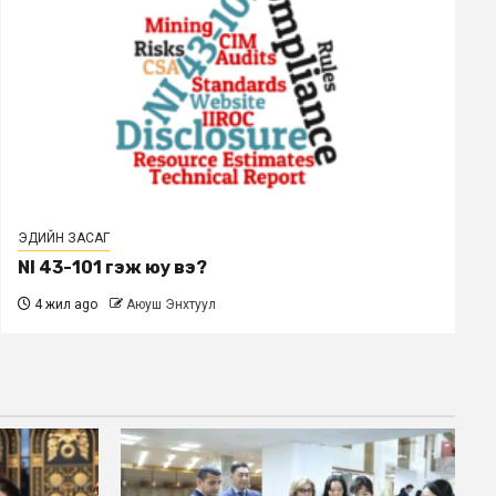
ЭДИЙН ЗАСАГ
NI 43-101 гэж юу вэ?
4 жил ago
Аюуш Энхтуул