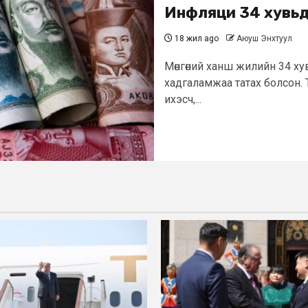
Инфляци 34 хувьд 
18 жил ago
Аюуш Энхтуул
Мөнгөний ханш жилийн 34 х
хадгаламжаа татах болсон. 
ихэсч,...