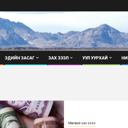
ЭДИЙН ЗАСАГ
ЗАХ ЗЭЭЛ
УУЛ УУРХАЙ
НИ
Мөнгөний зах зээл