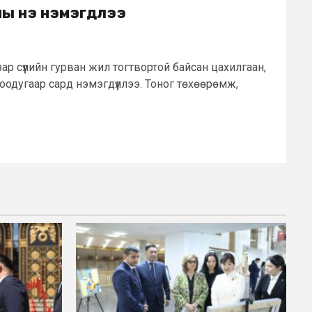
ы үнэ нэмэгдлээ
ар сүүлийн гурван жил тогтвортой байсан цахилгаан,
оодугаар сард нэмэгдүүллээ. Тоног төхөөрөмж,