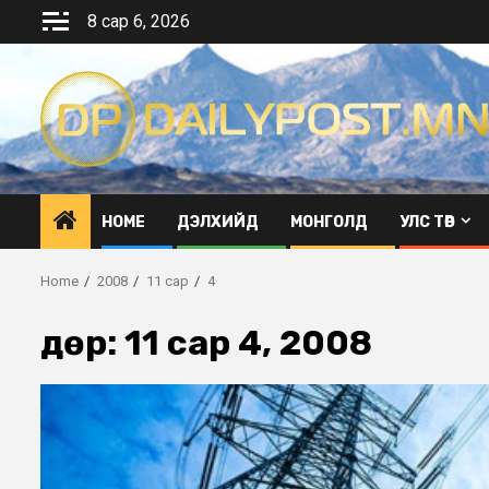
Skip
8 сар 6, 2026
to
content
HOME
ДЭЛХИЙД
МОНГОЛД
УЛС ТӨР
Home
2008
11 сар
4
Өдөр:
11 сар 4, 2008