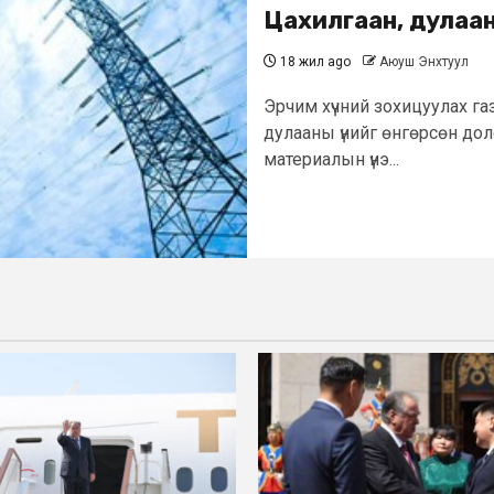
Цахилгаан, дулаан
18 жил ago
Аюуш Энхтуул
Эрчим хүчний зохицуулах газ
дулааны үнийг өнгөрсөн дол
материалын үнэ...