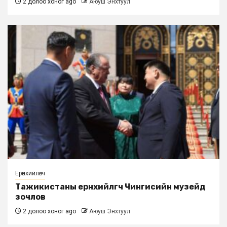
2 долоо хоног ago
Аюуш Энхтуул
Ерөнхийлөгч
Тажикистаны ерөнхийлөгч Чингисийн музейд
зочлов
2 долоо хоног ago
Аюуш Энхтуул