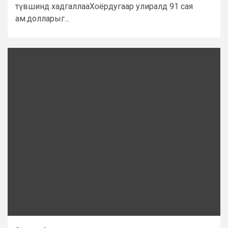
түвшинд хадгаллааХоёрдугаар улиралд 91 сая
ам.долларыг...