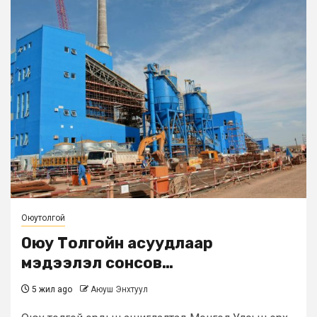
Оюутолгой
Оюу Толгойн асуудлаар
мэдээлэл сонсов…
5 жил ago
Аюуш Энхтуул