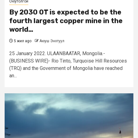
Оюутолгой
By 2030 OT is expected to be the
fourth largest copper mine in the
world…
5 жил ago
Аюуш Энхтуул
25 January 2022. ULAANBAATAR, Mongolia.-
(BUSINESS WIRE)- Rio Tinto, Turquoise Hill Resources
(TRQ) and the Government of Mongolia have reached
an...