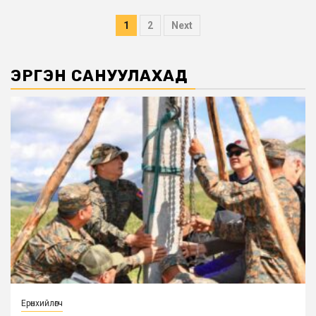
Posts
1
2
Next
pagination
ЭРГЭН САНУУЛАХАД
Ерөнхийлөгч