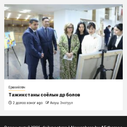
Ерөнхийлөгч
Тажикстаны соёлын өдөр болов
2 долоо хоног ago
Аюуш Энхтуул