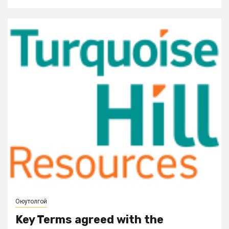
Оюутолгой
Key Terms agreed with the