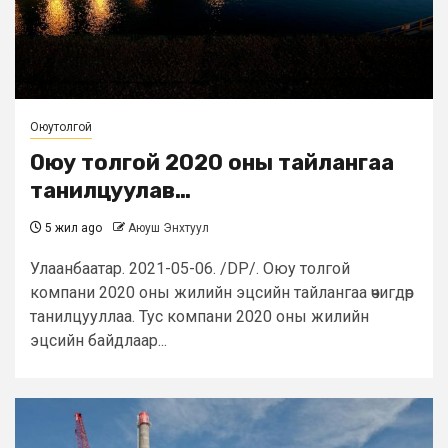
Оюутолгой
Оюу толгой 2020 оны тайлангаа
танилцуулав…
5 жил ago
Аюуш Энхтуул
Улаанбаатар. 2021-05-06. /DP/. Оюу толгой
компани 2020 оны жилийн эцсийн тайлангаа өчигдөр
танилцууллаа. Тус компани 2020 оны жилийн
эцсийн байдлаар...