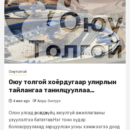
Оюутолгой
Оюу толгой хоёрдугаар улирлын
тайлангаа танилцууллаа…
4 жил ago
Аюуш Энхтуул
Олон улсад өрсөлдөхүйц аюулгүй ажиллагааны
үзүүлэлтээ бататгавНэг тонн хүдэр
боловсруулахад зарцуулсан усны хэмжээгээ доод