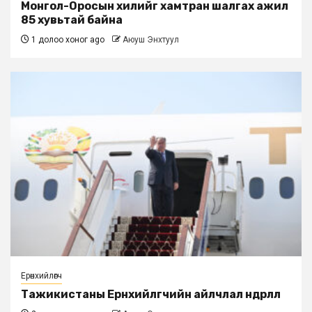
Монгол-Оросын хилийг хамтран шалгах ажил
85 хувьтай байна
1 долоо хоног ago
Аюуш Энхтуул
Ерөнхийлөгч
Тажикистаны Ерөнхийлөгчийн айлчлал өндөрлөлөө