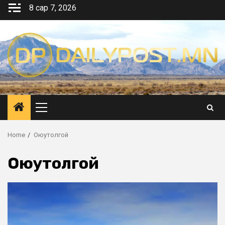
Skip
8 сар 7, 2026
to
content
Primary
Menu
Home
Оюутолгой
Оюутолгой