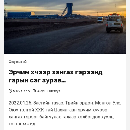
Оюутолгой
Эрчим хүчээр хангах гэрээнд
гарын үсэг зурав…
5 жил ago
Аюуш Энхтуул
2022.01.26. Засгийн газар. Төрийн ордон. Монгол Улс.
Оюу толгой ХХК-тай Цахилгаан эрчим хүчээр
хангах гэрээг байгуулах талаар холбогдох хууль,
тогтоомжид...