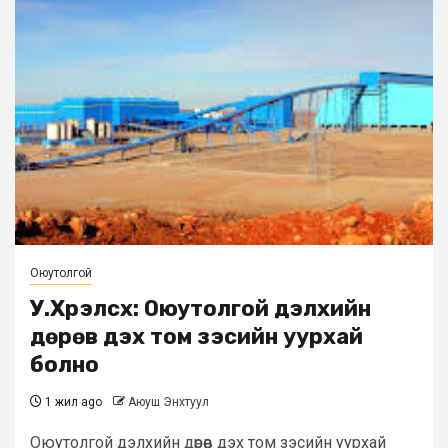
Оюутолгой
У.Хүрэлсүх: Оюутолгой дэлхийн
дөрөв дэх том зэсийн уурхай
болно
1 жил ago
Аюуш Энхтуул
Оюутолгой дэлхийн дөрөв дэх том зэсийн уурхай