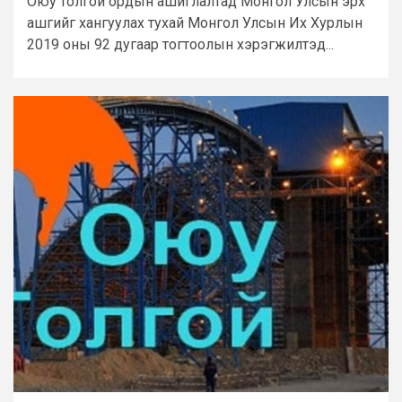
Оюу толгой ордын ашиглалтад Монгол Улсын эрх
ашгийг хангуулах тухай Монгол Улсын Их Хурлын
2019 оны 92 дугаар тогтоолын хэрэгжилтэд...