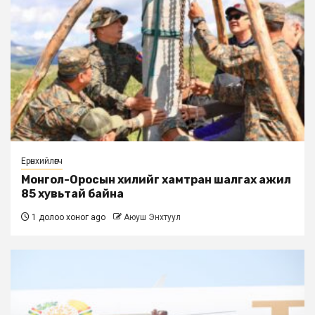
Ерөнхийлөгч
Монгол-Оросын хилийг хамтран шалгах ажил
85 хувьтай байна
1 долоо хоног ago
Аюуш Энхтуул