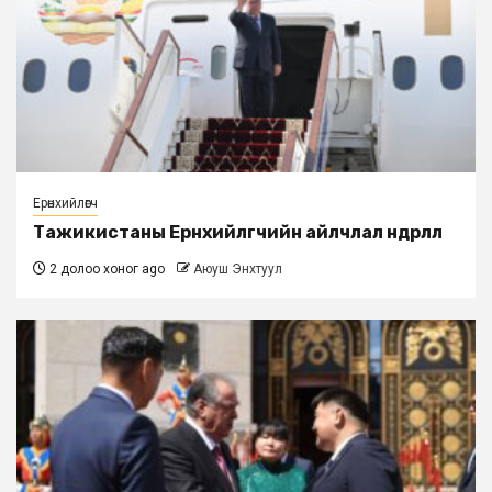
Ерөнхийлөгч
Тажикистаны Ерөнхийлөгчийн айлчлал өндөрлөлөө
2 долоо хоног ago
Аюуш Энхтуул