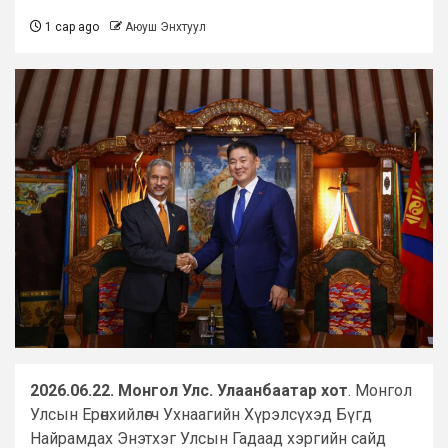
1 сар ago
Аюуш Энхтуул
2026.06.22. Монгол Улс. Улаанбаатар хот
. Монгол
Улсын Ерөнхийлөгч Ухнаагийн Хүрэлсүхэд Бүгд
Найрамдах Энэтхэг Улсын Гадаад хэргийн сайд