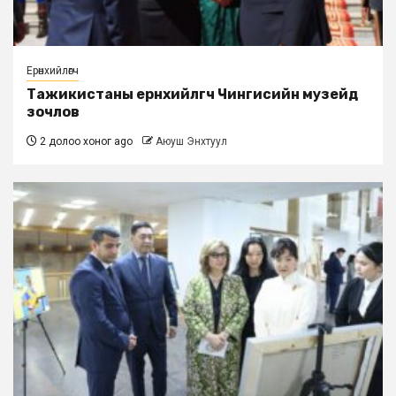
Ерөнхийлөгч
Тажикистаны ерөнхийлөгч Чингисийн музейд
зочлов
2 долоо хоног ago
Аюуш Энхтуул