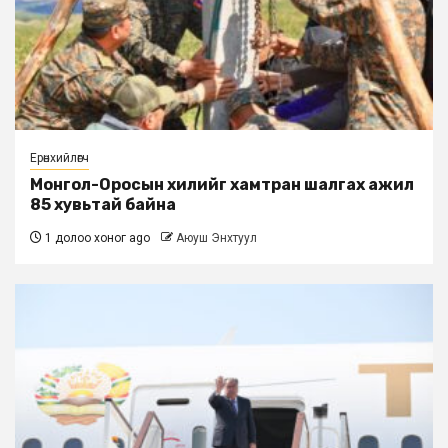
Ерөнхийлөгч
Монгол-Оросын хилийг хамтран шалгах ажил
85 хувьтай байна
1 долоо хоног ago
Аюуш Энхтуул