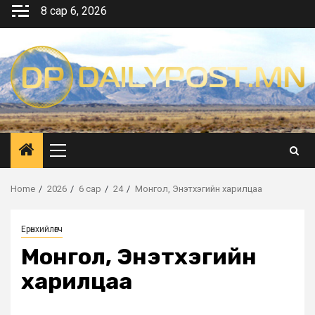
Skip
8 сар 6, 2026
to
content
Primary
Menu
Home
2026
6 сар
24
Монгол, Энэтхэгийн харилцаа
Ерөнхийлөгч
Монгол, Энэтхэгийн
харилцаа