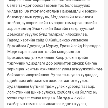
бэлгэ тэмдэг болох Газрын тос боловсруулах
үйлдвэр, Энэтхэг-Монголын Найрамдлын ерөнхий
боловсролын сургууль, Мэдээллийн технологи,
холбоо, аутсорсингийн төв зэрэг хамтарсан төслийн
хэрэгжилтэд Энэтхэгийн Засгийн газар тууштай
дэмжлэг үзүүлж буйд талархал илэрхийлэв.
Гадаад хэргийн сайд С.Жайшанкар улсынхаа
Ерөнхийлөгч Дроупади Мурму, Ерөнхий сайд Нарендра
Моди нарын чин сэтгэлийн мэндчилгээг
Ерөнхийлөгчид уламжиллаа. Хоёр улсын төрийн
тэргүүний удирдлага дор эрчимтэй хөгжиж байгаа
харилцаа, хамтын ажиллагааг улам өргөжүүлэхийн төлөө
байгаагаа илэрхийллээ. Уулзалтын үеэр худалдаа,
эдийн засгийн хамтын ажиллагааг өргөжүүлэх,
худалдааны бүтцийг төрөлжүүлэх хүрээнд тээвэр,
логистикийн шинэ сүлжээ, холболт бий болгох нь
чухал гэдэгт санал нэгдэв. Мөн хөдөө аж ахуйн
салбарын хамтын ажиллагааг идэвхжүүлэх,