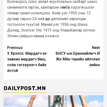
боловсрол, соёл, аялал жуулчлалын салбарт шинэ
санаачилга гаргах, хамтарсан хөтөлбөр хэрэгжүүлэх
талаар санал солилцлоо. Хоёр улс 1955 оны 12
дугаар сарын 24-ний өдөр дипломат харилцаа
тогтоосон түүхтэй. Манай улс 1956 онд Шинэ
Делид, Энэтхэг Улс 1971 онд Улаанбаатар хотноо
Элчин сайдын яамаа нээжээ.
Post
Previous
Next
У.Хүрэлсүх: Мөрдөгч хүн
БНСУ-ын Ерөнхийлөгч И
navigation
зөвхөн мөрдөгч биш,
Жэ Мён төрийн айлчлал
соён гэгээрүүлэгч байх
хийнэ
ёстой
DAILYPOST.MN