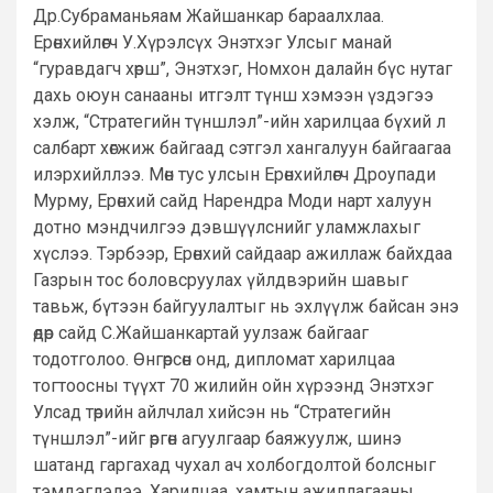
Др.Субраманьяам Жайшанкар бараалхлаа.
Ерөнхийлөгч У.Хүрэлсүх Энэтхэг Улсыг манай
“гуравдагч хөрш”, Энэтхэг, Номхон далайн бүс нутаг
дахь оюун санааны итгэлт түнш хэмээн үздэгээ
хэлж, “Стратегийн түншлэл”-ийн харилцаа бүхий л
салбарт хөгжиж байгаад сэтгэл хангалуун байгаагаа
илэрхийллээ. Мөн тус улсын Ерөнхийлөгч Дроупади
Мурму, Ерөнхий сайд Нарендра Моди нарт халуун
дотно мэндчилгээ дэвшүүлснийг уламжлахыг
хүслээ. Тэрбээр, Ерөнхий сайдаар ажиллаж байхдаа
Газрын тос боловсруулах үйлдвэрийн шавыг
тавьж, бүтээн байгуулалтыг нь эхлүүлж байсан энэ
өдөр сайд С.Жайшанкартай уулзаж байгааг
тодотголоо. Өнгөрсөн онд, дипломат харилцаа
тогтоосны түүхт 70 жилийн ойн хүрээнд Энэтхэг
Улсад төрийн айлчлал хийсэн нь “Стратегийн
түншлэл”-ийг өргөн агуулгаар баяжуулж, шинэ
шатанд гаргахад чухал ач холбогдолтой болсныг
тэмдэглэлээ. Харилцаа, хамтын ажиллагааны