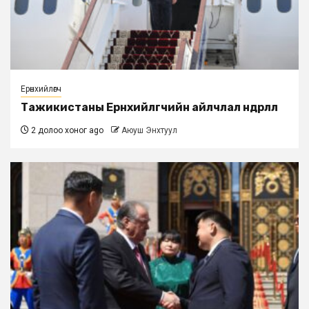
Ерөнхийлөгч
Тажикистаны Ерөнхийлөгчийн айлчлал өндөрлөлөө
2 долоо хоног ago
Аюуш Энхтуул