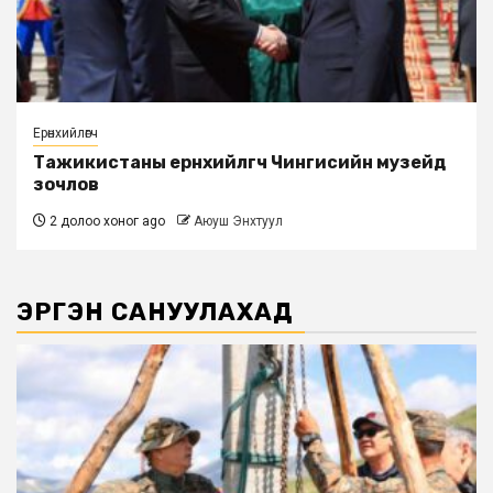
Ерөнхийлөгч
Тажикистаны ерөнхийлөгч Чингисийн музейд
зочлов
2 долоо хоног ago
Аюуш Энхтуул
ЭРГЭН САНУУЛАХАД